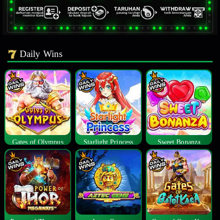
Daily Wins
Gates of Olympus
Starlight Princess
Sweet Bonanza