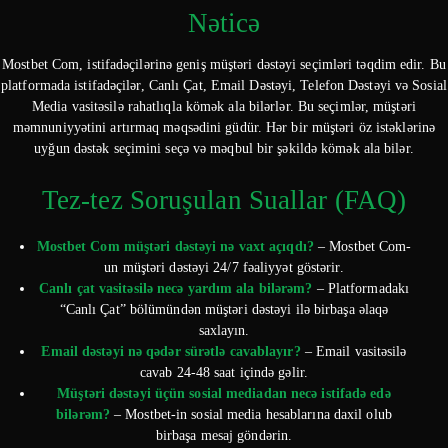
Nəticə
Mostbet Com, istifadəçilərinə geniş müştəri dəstəyi seçimləri təqdim edir. Bu
platformada istifadəçilər, Canlı Çat, Email Dəstəyi, Telefon Dəstəyi və Sosial
Media vasitəsilə rahatlıqla kömək ala bilərlər. Bu seçimlər, müştəri
məmnuniyyətini artırmaq məqsədini güdür. Hər bir müştəri öz istəklərinə
uyğun dəstək seçimini seçə və məqbul bir şəkildə kömək ala bilər.
Tez-tez Soruşulan Suallar (FAQ)
Mostbet Com müştəri dəstəyi nə vaxt açıqdı?
– Mostbet Com-
un müştəri dəstəyi 24/7 fəaliyyət göstərir.
Canlı çat vasitəsilə necə yardım ala bilərəm?
– Platformadakı
“Canlı Çat” bölümündən müştəri dəstəyi ilə birbaşa əlaqə
saxlayın.
Email dəstəyi nə qədər sürətlə cavablayır?
– Email vasitəsilə
cavab 24-48 saat içində gəlir.
Müştəri dəstəyi üçün sosial mediadan necə istifadə edə
bilərəm?
– Mostbet-in sosial media hesablarına daxil olub
birbaşa mesaj göndərin.