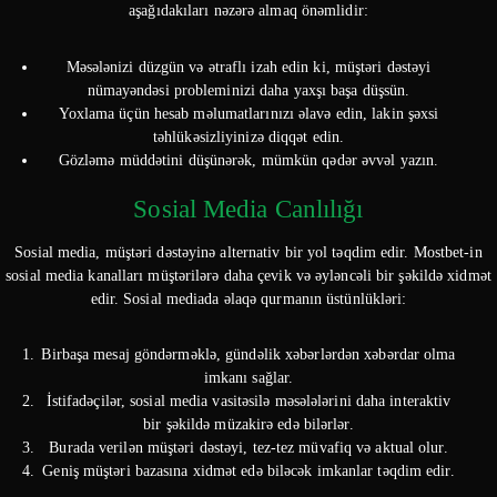
aşağıdakıları nəzərə almaq önəmlidir:
Məsələnizi düzgün və ətraflı izah edin ki, müştəri dəstəyi
nümayəndəsi probleminizi daha yaxşı başa düşsün.
Yoxlama üçün hesab məlumatlarınızı əlavə edin, lakin şəxsi
təhlükəsizliyinizə diqqət edin.
Gözləmə müddətini düşünərək, mümkün qədər əvvəl yazın.
Sosial Media Canlılığı
Sosial media, müştəri dəstəyinə alternativ bir yol təqdim edir. Mostbet-in
sosial media kanalları müştərilərə daha çevik və əyləncəli bir şəkildə xidmət
edir. Sosial mediada əlaqə qurmanın üstünlükləri:
Birbaşa mesaj göndərməklə, gündəlik xəbərlərdən xəbərdar olma
imkanı sağlar.
İstifadəçilər, sosial media vasitəsilə məsələlərini daha interaktiv
bir şəkildə müzakirə edə bilərlər.
Burada verilən müştəri dəstəyi, tez-tez müvafiq və aktual olur.
Geniş müştəri bazasına xidmət edə biləcək imkanlar təqdim edir.