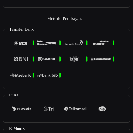
Metode Pembayaran
Transfer Bank
Pulsa
E-Money