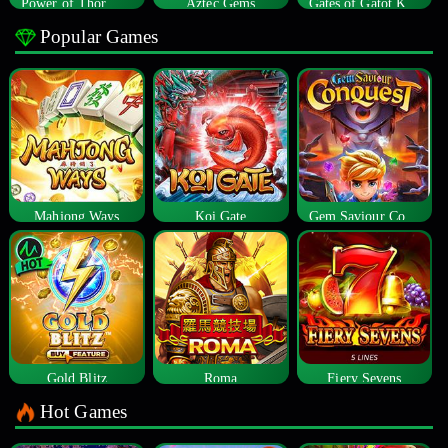
Power of Thor Megaways
Aztec Gems
Gates of Gatot Kaca
Popular Games
Mahjong Ways
Koi Gate
Gem Saviour Conquest
Gold Blitz
Roma
Fiery Sevens
Hot Games