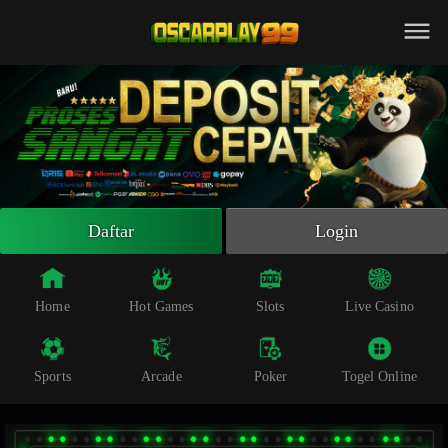
Beranda
Slot Online
Live Casino
Sportsbook
Arcade
Togel Online
Daftar
Login
Poker
Whatsapp
Home
Hot Games
Slots
Live Casino
Telegram
Sports
Arcade
Poker
Togel Online
Livechat