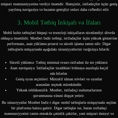
müştəri məmnuniyyətinə verdiyi önəmdir. Həmçinin, istifadəçilər üçün geniş
yayılmış navigasiya və bazanın genişliyi onları daha cəlbedici edir.
3. Mobil Tətbiq İnkişafı və İfaları
Mobil bahis tətbiqləri hüquqi və texnoloji inkişafların sürətləndiyi dövrdə
olduqca önəmlidir. Mostbet Indir tətbiqi, istifadəçilər üçün yüksək göstərilən
performans, asan yükləmə prosesi və sürətli işləmə təmin edir. Digər
tətbiqlərlə müqayisədə aşağıdakı xüsusiyyətlərini vurğulaya bilərik:
Sürətli yükləmə: Tətbiq minimal resurs istifadəsi ilə tez yüklənir.
Asan naviqasiya: İstifadəçilər istədikləri bölməyə asanlıqla keçid
edə bilərlər.
Geniş oyun seçimləri: Müxtəlif idman növləri və oyunlar
arasından seçmək mümkündür.
Yüksək təhlükəsizlik: Mostbet, istifadəçi məlumatlarının
qorunmasına xüsusi diqqət yetirir.
Bu xüsusiyyətlər Mostbet Indir-i digər mobil tətbiqlərlə müqayisədə seçilən
bir platforma halına gətirir. Digər tətbiqlər isə, bəzən istifadəçi
məmnuniyyətini təmin etməkdə çətinlik çəkirlər, yəni müştəri dəstəyi və