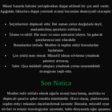
Müasir bazarda bahislər yerləşdirərkən diqqət edilməli bir çox amil vardır.
Aşağıdakı faktorlara diqqət yetirmək strateji baxımdan əhəmiyyətli olacaqdır:
Seçimlərinizi düşüncəli edin: Hər zaman yalnız duyğularla deyil,
əsaslandırılmış qərarlarla irəliləyin.
İzləmə və təhlil: Hər mərc və onun nəticəsini izləyin, bu gələcək
qərarlarınıza təsir edəcəkdir.
Bonuslardan istifadə: Mostbet-in təqdim etdiyi bonuslardan
faydalanın.
Çox yönlü mərc etmək: Müxtəlif idman növlərinə yönəlmək
şansınızı artıracaq.
Sabır: Qısa müddətli uduşlara yönəlmək yerinə uzunmüddətli
strategiyanı təqib edin.
Son Nəticə
Mostbet indir istifadə edərək uğurlu strateji hazırlamaq, analitika və
düşüncəli qərarlar qəbul etməklə mümkündür. Əlavə olaraq, platformanın
təqdim etdiyi imkanları dəyərləndirmək lazımdır. Bonuslar, müxtəlif oyun
növləri və müasir texnologiyalar sayəsində, bahis dünyasında uğur qazanma