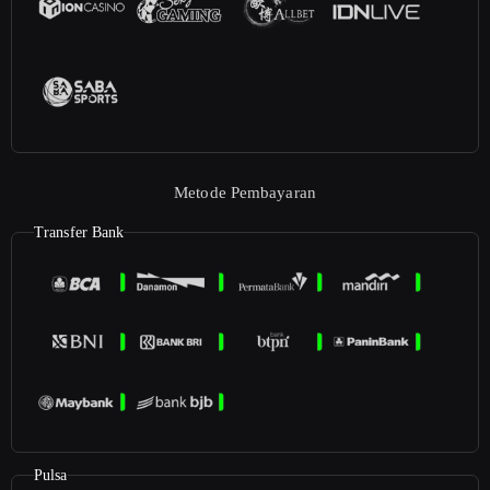
Metode Pembayaran
Transfer Bank
Pulsa