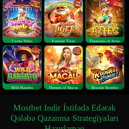
Lucky Neko
Fortune Tiger
Treasures of Aztec
Wild Bandito
Dreams of Macau
Rooster Rumble
Mostbet Indir İstifadə Edərək
Qələbə Qazanma Strategiyaları
Hazırlamaq