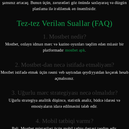
şansınız artacaq. Bunun üçün, zərurətləri göz önündə saxlayaraq və düzgün
planlama ilə irəliləmək ən önəmlisidir.
Tez-tez Verilən Suallar (FAQ)
1. Mostbet nedir?
Mostbet, onlayn idman mərc və kazino oyunları təqdim edən müasir bir
platformadır
mostbet apk
.
2. Mostbet-dən necə istifadə etməliyəm?
Mostbet istifadə etmək üçün rəsmi veb saytından qeydiyyatdan keçərək hesab
açmalısınız.
3. Uğurlu mərc strategiyası necə olmalıdır?
Uğurlu strategiya analitik düşüncə, statistik analiz, büdcə idarəsi və
emosiyaların idarə edilməsini tələb edir.
4. Mobil tətbiqi varmı?
Bəli, Mostbet müştəriləri üçün mobil tətbiq dəstəyi təqdim edir.