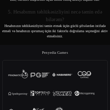
5. Hesabımın təhlükəsizliyini necə təmin edə
bilərəm?
Hesabınızın təhlükəsizliyini təmin etmək üçün güclü şifrələrdən istifadə
etməli və hesabınızı qorumaq üçün iki faktorlu doğrulama seçeneğini aktiv
etməlisiniz.
Penyedia Games