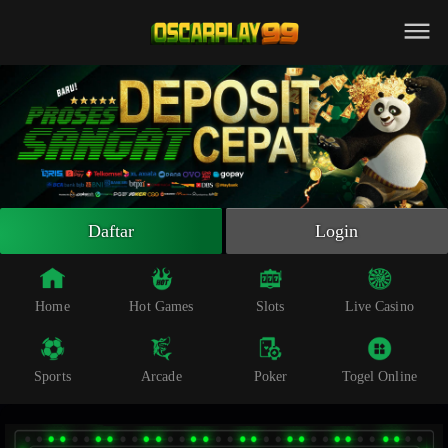
Beranda
Slot Online
Live Casino
Sportsbook
Arcade
Togel Online
Daftar
Login
Poker
Whatsapp
Home
Hot Games
Slots
Live Casino
Telegram
Sports
Arcade
Poker
Togel Online
Livechat