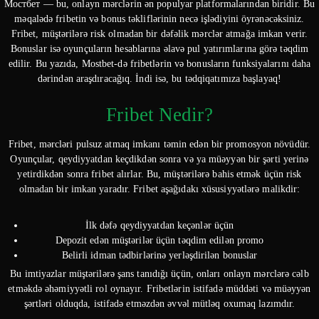
Мостбет — bu, onlayn mərclərin ən populyar platformalarından biridir. Bu
məqalədə fribetin və bonus təkliflərinin necə işlədiyini öyrənəcəksiniz.
Fribet, müştərilərə risk olmadan bir dəfəlik mərclər atmağa imkan verir.
Bonuslar isə oyunçuların hesablarına əlavə pul yatırımlarına görə təqdim
edilir. Bu yazıda, Mоstbet-də fribetlərin və bonusların funksiyalarını daha
dərindən araşdıracağıq. İndi isə, bu tədqiqatımıza başlayaq!
Fribet Nedir?
Fribet, mərcləri pulsuz atmaq imkanı təmin edən bir promosyon növüdür.
Oyunçular, qeydiyyatdan keçdikdən sonra və ya müəyyən bir şərti yerinə
yetirdikdən sonra fribet alırlar. Bu, müştərilərə bahis etmək üçün risk
olmadan bir imkan yaradır. Fribet aşağıdakı xüsusiyyətlərə malikdir:
İlk dəfə qeydiyyatdan keçənlər üçün
Depozit edən müştərilər üçün təqdim edilən promo
Belirli idman tədbirlərinə yerləşdirilən bonuslar
Bu imtiyazlar müştərilərə şans tanıdığı üçün, onları onlayn mərclərə cəlb
etməkdə əhəmiyyətli rol oynayır. Fribetlərin istifadə müddəti və müəyyən
şərtləri olduqda, istifadə etməzdən əvvəl mütləq oxumaq lazımdır.