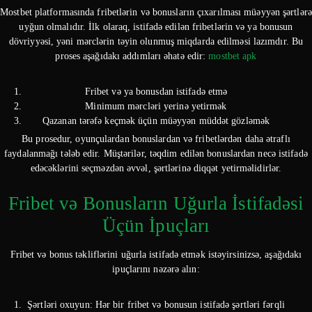
Mostbet platformasında fribetlərin və bonusların çıxarılması müəyyən şərtlərə
uyğun olmalıdır. İlk olaraq, istifadə edilən fribetlərin və ya bonusun
dövriyyəsi, yəni mərclərin təyin olunmuş miqdarda edilməsi lazımdır. Bu
proses aşağıdakı addımları əhatə edir:
mostbet apk
Fribet və ya bonusdan istifadə etmə
Minimum mərcləri yerinə yetirmək
Qazanan tərəfə keçmək üçün müəyyən müddət gözləmək
Bu prosedur, oyunçulardan bonuslardan və fribetlərdən daha ətraflı
faydalanmağı tələb edir. Müştərilər, təqdim edilən bonuslardan necə istifadə
edəcəklərini seçməzdən əvvəl, şərtlərinə diqqət yetirməlidirlər.
Fribet və Bonusların Uğurla İstifadəsi
Üçün İpuçları
Fribet və bonus təkliflərini uğurla istifadə etmək istəyirsinizsə, aşağıdakı
ipuçlarını nəzərə alın:
Şərtləri oxuyun: Hər bir fribet və bonusun istifadə şərtləri fərqli