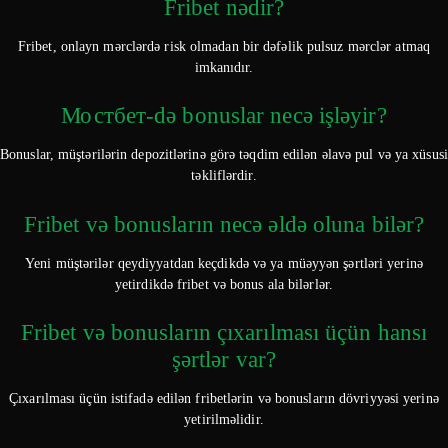
Fribet nədir?
Fribet, onlayn mərclərdə risk olmadan bir dəfəlik pulsuz mərclər atmaq
imkanıdır.
Мостбет-də bonuslar necə işləyir?
Bonuslar, müştərilərin depozitlərinə görə təqdim edilən əlavə pul və ya xüsusi
təkliflərdir.
Fribet və bonusların necə əldə oluna bilər?
Yeni müştərilər qeydiyyatdan keçdikdə və ya müəyyən şərtləri yerinə
yetirdikdə fribet və bonus ala bilərlər.
Fribet və bonusların çıxarılması üçün hansı
şərtlər var?
Çıxarılması üçün istifadə edilən fribetlərin və bonusların dövriyyəsi yerinə
yetirilməlidir.