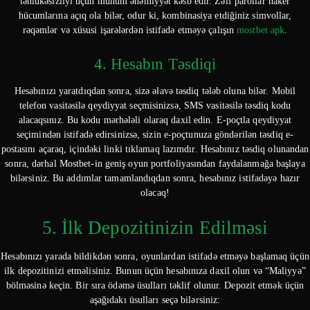
təhlükəsizliyi üçün mühüm əhəmiyyət kəsb edir. Zəif parollar haker
hücumlarına açıq ola bilər, odur ki, kombinasiya etdiğiniz simvollar,
rəqəmlər və xüsusi işarələrdən istifadə etməyə çalışın
mostbet apk
.
4. Hesabın Təsdiqi
Hesabınızı yaratdıqdan sonra, sizə əlavə təsdiq tələb oluna bilər. Mobil
telefon vasitəsilə qeydiyyat seçmisinizsə, SMS vasitəsilə təsdiq kodu
alacaqsınız. Bu kodu mərhələli olaraq daxil edin. E-poçtla qeydiyyat
seçimindən istifadə edirsinizsə, sizin e-poçtunuza göndərilən təsdiq e-
postasını açaraq, içindəki linki tıklamaq lazımdır. Hesabınız təsdiq olunandan
sonra, dərhal Mostbet-in geniş oyun portfoliyasından faydalanmağa başlaya
bilərsiniz. Bu addımlar tamamlandıqdan sonra, hesabınız istifadəyə hazır
olacaq!
5. İlk Depozitinizin Edilməsi
Hesabınızı yarada bildikdən sonra, oyunlardan istifadə etməyə başlamaq üçün
ilk depozitinizi etməlisiniz. Bunun üçün hesabınıza daxil olun və “Maliyyə”
bölməsinə keçin. Bir sıra ödəmə üsulları təklif olunur. Depozit etmək üçün
aşağıdakı üsulları seçə bilərsiniz: