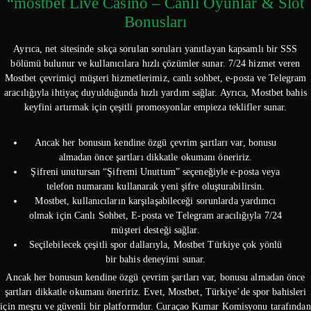
“mostbet Live Casino – Canlı Oyunlar & Slot
Bonusları
Ayrıca, net sitesinde sıkça sorulan soruları yanıtlayan kapsamlı bir SSS
bölümü bulunur ve kullanıcılara hızlı çözümler sunar. 7/24 hizmet veren
Mostbet çevrimiçi müşteri hizmetlerimiz, canlı sohbet, e-posta ve Telegram
aracılığıyla ihtiyaç duyulduğunda hızlı yardım sağlar. Ayrıca, Mostbet bahis
keyfini artırmak için çeşitli promosyonlar empieza teklifler sunar.
Ancak her bonusun kendine özgü çevrim şartları var, bonusu
almadan önce şartları dikkatle okumanı öneririz.
Şifreni unutursan “Şifremi Unuttum” seçeneğiyle e-posta veya
telefon numaranı kullanarak yeni şifre oluşturabilirsin.
Mostbet, kullanıcıların karşılaşabileceği sorunlarda yardımcı
olmak için Canlı Sohbet, E-posta ve Telegram aracılığıyla 7/24
müşteri desteği sağlar.
Seçilebilecek çeşitli spor dallarıyla, Mostbet Türkiye çok yönlü
bir bahis deneyimi sunar.
Ancak her bonusun kendine özgü çevrim şartları var, bonusu almadan önce
şartları dikkatle okumanı öneririz. Evet, Mostbet, Türkiye’de spor bahisleri
için meşru ve güvenli bir platformdur. Curaçao Kumar Komisyonu tarafından