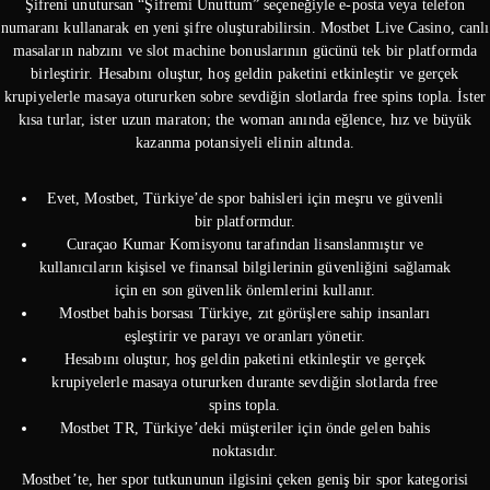
Şifreni unutursan “Şifremi Unuttum” seçeneğiyle e-posta veya telefon
numaranı kullanarak en yeni şifre oluşturabilirsin. Mostbet Live Casino, canlı
masaların nabzını ve slot machine bonuslarının gücünü tek bir platformda
birleştirir. Hesabını oluştur, hoş geldin paketini etkinleştir ve gerçek
krupiyelerle masaya otururken sobre sevdiğin slotlarda free spins topla. İster
kısa turlar, ister uzun maraton; the woman anında eğlence, hız ve büyük
kazanma potansiyeli elinin altında.
Evet, Mostbet, Türkiye’de spor bahisleri için meşru ve güvenli
bir platformdur.
Curaçao Kumar Komisyonu tarafından lisanslanmıştır ve
kullanıcıların kişisel ve finansal bilgilerinin güvenliğini sağlamak
için en son güvenlik önlemlerini kullanır.
Mostbet bahis borsası Türkiye, zıt görüşlere sahip insanları
eşleştirir ve parayı ve oranları yönetir.
Hesabını oluştur, hoş geldin paketini etkinleştir ve gerçek
krupiyelerle masaya otururken durante sevdiğin slotlarda free
spins topla.
Mostbet TR, Türkiye’deki müşteriler için önde gelen bahis
noktasıdır.
Mostbet’te, her spor tutkununun ilgisini çeken geniş bir spor kategorisi