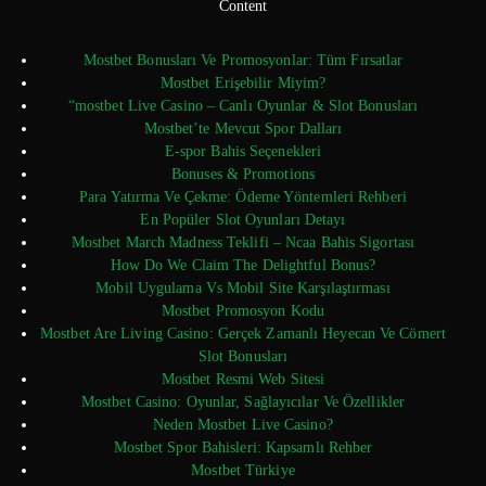
Content
Mostbet Bonusları Ve Promosyonlar: Tüm Fırsatlar
Mostbet Erişebilir Miyim?
“mostbet Live Casino – Canlı Oyunlar & Slot Bonusları
Mostbet’te Mevcut Spor Dalları
E-spor Bahis Seçenekleri
Bonuses & Promotions
Para Yatırma Ve Çekme: Ödeme Yöntemleri Rehberi
En Popüler Slot Oyunları Detayı
Mostbet March Madness Teklifi – Ncaa Bahis Sigortası
How Do We Claim The Delightful Bonus?
Mobil Uygulama Vs Mobil Site Karşılaştırması
Mostbet Promosyon Kodu
Mostbet Are Living Casino: Gerçek Zamanlı Heyecan Ve Cömert
Slot Bonusları
Mostbet Resmi Web Sitesi
Mostbet Casino: Oyunlar, Sağlayıcılar Ve Özellikler
Neden Mostbet Live Casino?
Mostbet Spor Bahisleri: Kapsamlı Rehber
Моstbеt Тürkіуе