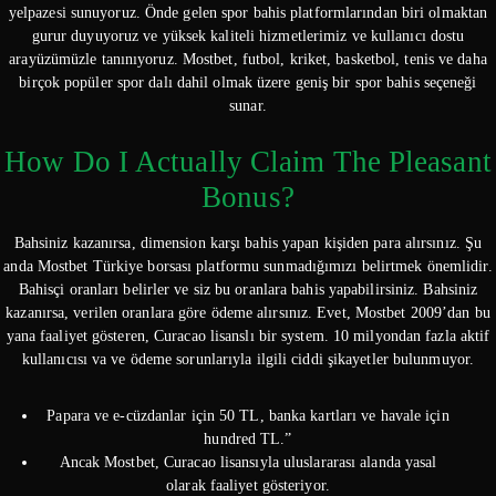
yelpazesi sunuyoruz. Önde gelen spor bahis platformlarından biri olmaktan
gurur duyuyoruz ve yüksek kaliteli hizmetlerimiz ve kullanıcı dostu
arayüzümüzle tanınıyoruz. Mostbet, futbol, kriket, basketbol, tenis ve daha
birçok popüler spor dalı dahil olmak üzere geniş bir spor bahis seçeneği
sunar.
How Do I Actually Claim The Pleasant
Bonus?
Bahsiniz kazanırsa, dimension karşı bahis yapan kişiden para alırsınız. Şu
anda Mostbet Türkiye borsası platformu sunmadığımızı belirtmek önemlidir.
Bahisçi oranları belirler ve siz bu oranlara bahis yapabilirsiniz. Bahsiniz
kazanırsa, verilen oranlara göre ödeme alırsınız. Evet, Mostbet 2009’dan bu
yana faaliyet gösteren, Curacao lisanslı bir system. 10 milyondan fazla aktif
kullanıcısı va ve ödeme sorunlarıyla ilgili ciddi şikayetler bulunmuyor.
Papara ve e-cüzdanlar için 50 TL, banka kartları ve havale için
hundred TL.”
Ancak Mostbet, Curacao lisansıyla uluslararası alanda yasal
olarak faaliyet gösteriyor.