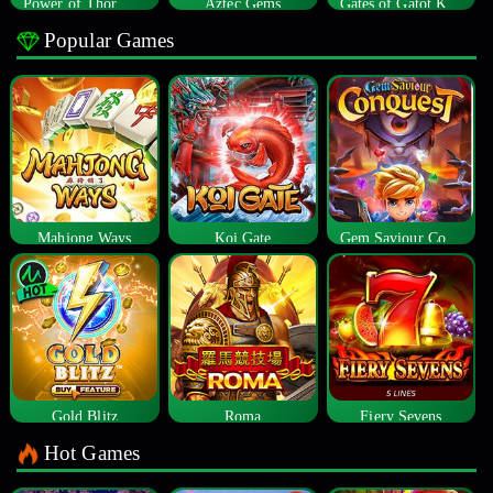
Power of Thor Megaways
Aztec Gems
Gates of Gatot Kaca
Popular Games
Mahjong Ways
Koi Gate
Gem Saviour Conquest
Gold Blitz
Roma
Fiery Sevens
Hot Games