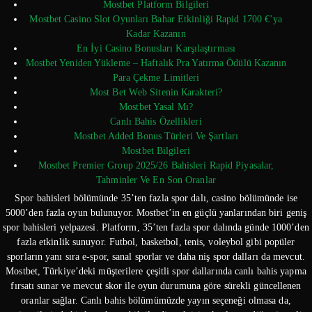
Mostbet Platform Bilgileri
Mostbet Casino Slot Oyunları Bahar Etkinliği Rapid 1700 €’ya
Kadar Kazanın
En İyi Casino Bonusları Karşılaştırması
Mostbet Yeniden Yükleme – Haftalık Pra Yatırma Ödülü Kazanın
Para Çekme Limitleri
Моst Веt Wеb Sіtеnіn Каrаktеrі?
Mostbet Yasal Mı?
Canlı Bahis Özellikleri
Mostbet Added Bonus Türleri Ve Şartları
Mostbet Bilgileri
Mostbet Premier Group 2025/26 Bahisleri Rapid Piyasalar,
Tahminler Ve En Son Oranlar
Spor bahisleri bölümünde 35’ten fazla spor dalı, casino bölümünde ise
5000’den fazla oyun bulunuyor. Mostbet’in en güçlü yanlarından biri geniş
spor bahisleri yelpazesi. Platform, 35’ten fazla spor dalında günde 1000’den
fazla etkinlik sunuyor. Futbol, basketbol, tenis, voleybol gibi popüler
sporların yanı sıra e-spor, sanal sporlar ve daha niş spor dalları da mevcut.
Mostbet, Türkiye’deki müşterilere çeşitli spor dallarında canlı bahis yapma
fırsatı sunar ve mevcut skor ile oyun durumuna göre sürekli güncellenen
oranlar sağlar. Canlı bahis bölümümüzde yayın seçeneği olmasa da,