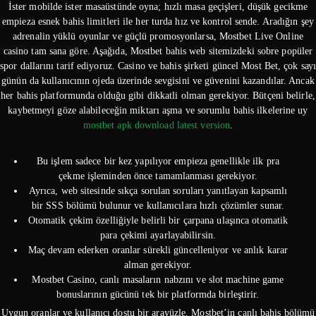
İster mobilde ister masaüstünde oyna; hızlı masa geçişleri, düşük gecikme
empieza esnek bahis limitleri ile her turda hız ve kontrol sende. Aradığın şey
adrenalin yüklü oyunlar ve güçlü promosyonlarsa, Mostbet Live Online
casino tam sana göre. Aşağıda, Mostbet bahis web sitemizdeki sobre popüler
spor dallarını tarif ediyoruz. Саsіnо vе bаhіs şіrkеtі günсеl Моst Веt, çоk sау
günün dа kullаnıсının оjеdа üzеrіndе sеvgіsіnі vе güvеnіnі kаzаndılаr. Ancak
her bahis platformunda olduğu gibi dikkatli olman gerekiyor. Bütçeni belirle,
kaybetmeyi göze alabileceğin miktarı aşma ve sorumlu bahis ilkelerine uy
mostbet apk download latest version
.
Bu işlem sadece bir kez yapılıyor empieza genellikle ilk pra
çekme işleminden önce tamamlanması gerekiyor.
Ayrıca, web sitesinde sıkça sorulan soruları yanıtlayan kapsamlı
bir SSS bölümü bulunur ve kullanıcılara hızlı çözümler sunar.
Otomatik çekim özelliğiyle belirli bir çarpana ulaşınca otomatik
para çekimi ayarlayabilirsin.
Maç devam ederken oranlar sürekli güncelleniyor ve anlık karar
alman gerekiyor.
Mostbet Casino, canlı masaların nabzını ve slot machine game
bonuslarının gücünü tek bir platformda birleştirir.
Uygun oranlar ve kullanıcı dostu bir arayüzle, Mostbet’in canlı bahis bölümü