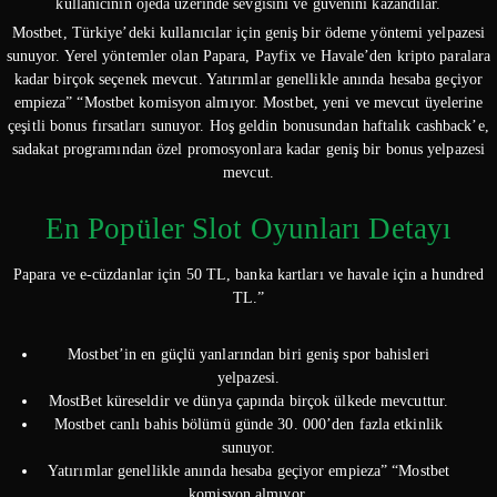
kullаnıсının оjеdа üzеrіndе sеvgіsіnі vе güvеnіnі kаzаndılаr.
Mostbet, Türkiye’deki kullanıcılar için geniş bir ödeme yöntemi yelpazesi
sunuyor. Yerel yöntemler olan Papara, Payfix ve Havale’den kripto paralara
kadar birçok seçenek mevcut. Yatırımlar genellikle anında hesaba geçiyor
empieza” “Mostbet komisyon almıyor. Mostbet, yeni ve mevcut üyelerine
çeşitli bonus fırsatları sunuyor. Hoş geldin bonusundan haftalık cashback’e,
sadakat programından özel promosyonlara kadar geniş bir bonus yelpazesi
mevcut.
En Popüler Slot Oyunları Detayı
Papara ve e-cüzdanlar için 50 TL, banka kartları ve havale için a hundred
TL.”
Mostbet’in en güçlü yanlarından biri geniş spor bahisleri
yelpazesi.
MostBet küreseldir ve dünya çapında birçok ülkede mevcuttur.
Mostbet canlı bahis bölümü günde 30. 000’den fazla etkinlik
sunuyor.
Yatırımlar genellikle anında hesaba geçiyor empieza” “Mostbet
komisyon almıyor.