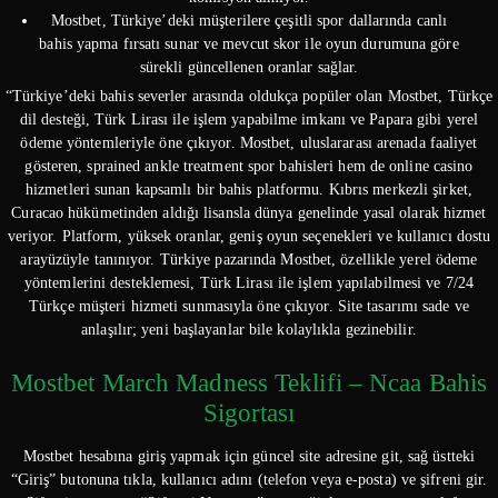
Mostbet, Türkiye’deki müşterilere çeşitli spor dallarında canlı
bahis yapma fırsatı sunar ve mevcut skor ile oyun durumuna göre
sürekli güncellenen oranlar sağlar.
“Türkiye’deki bahis severler arasında oldukça popüler olan Mostbet, Türkçe
dil desteği, Türk Lirası ile işlem yapabilme imkanı ve Papara gibi yerel
ödeme yöntemleriyle öne çıkıyor. Mostbet, uluslararası arenada faaliyet
gösteren, sprained ankle treatment spor bahisleri hem de online casino
hizmetleri sunan kapsamlı bir bahis platformu. Kıbrıs merkezli şirket,
Curacao hükümetinden aldığı lisansla dünya genelinde yasal olarak hizmet
veriyor. Platform, yüksek oranlar, geniş oyun seçenekleri ve kullanıcı dostu
arayüzüyle tanınıyor. Türkiye pazarında Mostbet, özellikle yerel ödeme
yöntemlerini desteklemesi, Türk Lirası ile işlem yapılabilmesi ve 7/24
Türkçe müşteri hizmeti sunmasıyla öne çıkıyor. Site tasarımı sade ve
anlaşılır; yeni başlayanlar bile kolaylıkla gezinebilir.
Mostbet March Madness Teklifi – Ncaa Bahis
Sigortası
Mostbet hesabına giriş yapmak için güncel site adresine git, sağ üstteki
“Giriş” butonuna tıkla, kullanıcı adını (telefon veya e-posta) ve şifreni gir.