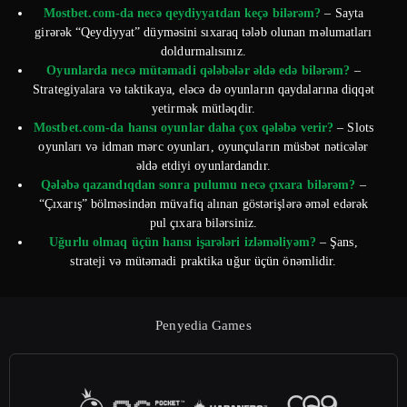
Mostbet.com-da necə qeydiyyatdan keçə bilərəm?
– Sayta
girərək “Qeydiyyat” düyməsini sıxaraq tələb olunan məlumatları
doldurmalısınız.
Oyunlarda necə mütəmadi qələbələr əldə edə bilərəm?
–
Strategiyalara və taktikaya, eləcə də oyunların qaydalarına diqqət
yetirmək mütləqdir.
Mostbet.com-da hansı oyunlar daha çox qələbə verir?
– Slots
oyunları və idman mərc oyunları, oyunçuların müsbət nəticələr
əldə etdiyi oyunlardandır.
Qələbə qazandıqdan sonra pulumu necə çıxara bilərəm?
–
“Çıxarış” bölməsindən müvafiq alınan göstərişlərə əməl edərək
pul çıxara bilərsiniz.
Uğurlu olmaq üçün hansı işarələri izləməliyəm?
– Şans,
strateji və mütəmadi praktika uğur üçün önəmlidir.
Penyedia Games