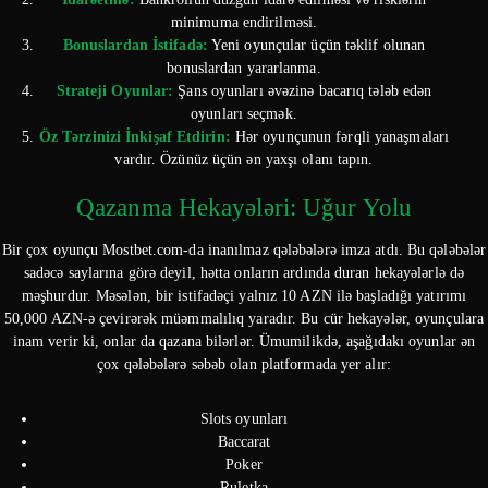
minimuma endirilməsi.
Bonuslardan İstifadə:
Yeni oyunçular üçün təklif olunan
bonuslardan yararlanma.
Strateji Oyunlar:
Şans oyunları əvəzinə bacarıq tələb edən
oyunları seçmək.
Öz Tərzinizi İnkişaf Etdirin:
Hər oyunçunun fərqli yanaşmaları
vardır. Özünüz üçün ən yaxşı olanı tapın.
Qazanma Hekayələri: Uğur Yolu
Bir çox oyunçu Mostbet.com-da inanılmaz qələbələrə imza atdı. Bu qələbələr
sadəcə saylarına görə deyil, hətta onların ardında duran hekayələrlə də
məşhurdur. Məsələn, bir istifadəçi yalnız 10 AZN ilə başladığı yatırımı
50,000 AZN-ə çevirərək müəmmalılıq yaradır. Bu cür hekayələr, oyunçulara
inam verir ki, onlar da qazana bilərlər. Ümumilikdə, aşağıdakı oyunlar ən
çox qələbələrə səbəb olan platformada yer alır:
Slots oyunları
Baccarat
Poker
Ruletka