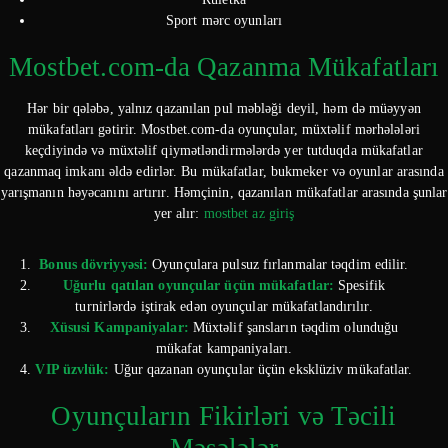
Sport mərc oyunları
Mostbet.com-da Qazanma Mükafatları
Hər bir qələbə, yalnız qazanılan pul məbləği deyil, həm də müəyyən
mükafatları gətirir. Mostbet.com-da oyunçular, müxtəlif mərhələləri
keçdiyində və müxtəlif qiymətləndirmələrdə yer tutduqda mükafatlar
qazanmaq imkanı əldə edirlər. Bu mükafatlar, bukmeker və oyunlar arasında
yarışmanın həyəcanını artırır. Həmçinin, qazanılan mükafatlar arasında şunlar
yer alır:
mostbet az giriş
Bonus dövriyyəsi:
Oyunçulara pulsuz fırlanmalar təqdim edilir.
Uğurlu qatılan oyunçular üçün mükafatlar:
Spesifik
turnirlərdə iştirak edən oyunçular mükafatlandırılır.
Xüsusi Kampaniyalar:
Müxtəlif şansların təqdim olunduğu
mükafat kampaniyaları.
VIP üzvlük:
Uğur qazanan oyunçular üçün eksklüziv mükafatlar.
Oyunçuların Fikirləri və Təcili
Məsələlər