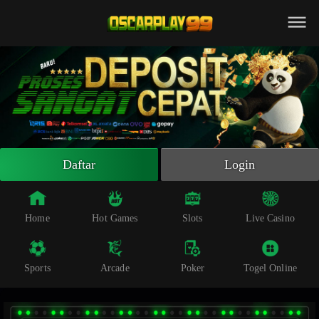
Beranda
Slot Online
Live Casino
Sportsbook
Arcade
Togel Online
Daftar
Login
Poker
Whatsapp
Home
Hot Games
Slots
Live Casino
Telegram
Sports
Arcade
Poker
Togel Online
Livechat