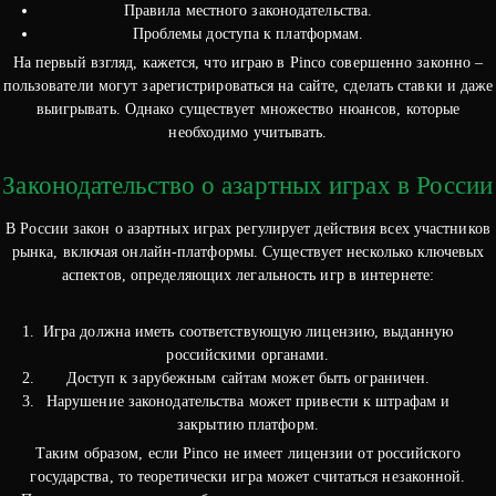
Правила местного законодательства.
Проблемы доступа к платформам.
На первый взгляд, кажется, что играю в Pinco совершенно законно –
пользователи могут зарегистрироваться на сайте, сделать ставки и даже
выигрывать. Однако существует множество нюансов, которые
необходимо учитывать.
Законодательство о азартных играх в России
В России закон о азартных играх регулирует действия всех участников
рынка, включая онлайн-платформы. Существует несколько ключевых
аспектов, определяющих легальность игр в интернете:
Игра должна иметь соответствующую лицензию, выданную
российскими органами.
Доступ к зарубежным сайтам может быть ограничен.
Нарушение законодательства может привести к штрафам и
закрытию платформ.
Таким образом, если Pinco не имеет лицензии от российского
государства, то теоретически игра может считаться незаконной.