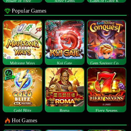
Power of Thor Megaways
Aztec Gems
Gates of Gatot Kaca
Popular Games
Mahjong Ways
Koi Gate
Gem Saviour Conquest
Gold Blitz
Roma
Fiery Sevens
Hot Games