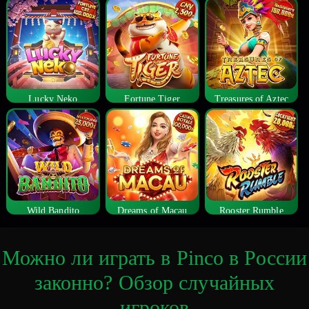
Lucky Neko
Fortune Tiger
Treasures of Aztec
Wild Bandito
Dreams of Macau
Rooster Rumble
Можно ли играть в Pinco в России
законно? Обзор случайных
игроков