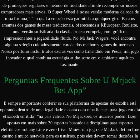
de promoções regulares e metodo de fidelidade afin de recompensar nossos
compradores mais ativos. O Super Wheel é nossa versão moderna da roda de
uma fortuna,” “no qual a emoção está garantida a qualquer giro. Para os
amantes dos games de mesa tradicionais, oferecemos a KEuropean Roulette,
uma versão sofisticada da clássica roleta europeia, com gráficos
impressionantes e jogabilidade fluida. No Mr Jack Wagers, você encontra
alguma seleção cuidadosamente curada dos melhores games do mercado.
Nosso portfólio inclui títulos exclusivos como Entendido em Pesca, um jogo
inovador o qual combina estratégia at the sorte em o ambiente aquático
fascinante.
Perguntas Frequentes Sobre U Mrjack
Bet App”
É sempre importante conferir se sua plataforma de apostas de escolha está
operando dentro de uma legalidade e conta com uma licença para jogo em dia
elizabeth emitida” “na país válido. No Mrjackbet, os usuários podem fazer
apostas em mais sobre 30 esportes buscados e disciplinas para esportes
eletrônicos not any Line e zero Live. Mines, um jogo de Mr Jack Bet on line
casino é muito notevole para os usuários, pois eles devem tomar decisões la