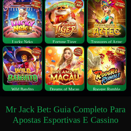
Lucky Neko
Fortune Tiger
Treasures of Aztec
Wild Bandito
Dreams of Macau
Rooster Rumble
Mr Jack Bet: Guia Completo Para
Apostas Esportivas E Cassino