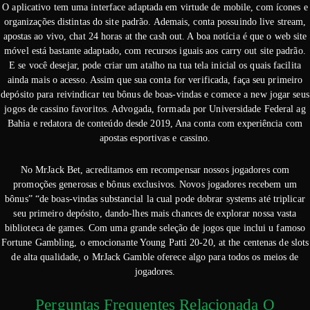
O aplicativo tem uma interface adaptada em virtude de mobile, com ícones e
organizações distintas do site padrão. Ademais, conta possuindo live stream,
apostas ao vivo, chat 24 horas at the cash out. A boa notícia é que o web site
móvel está bastante adaptado, com recursos iguais aos carry out site padrão.
E se você desejar, pode criar um atalho na tua tela inicial os quais facilita
ainda mais o acesso. Assim que sua conta for verificada, faça seu primeiro
depósito para reivindicar teu bônus de boas-vindas e comece a new jogar seus
jogos de cassino favoritos. Advogada, formada por Universidade Federal ag
Bahia e redatora de conteúdo desde 2019, Ana conta com experiência com
apostas esportivas e cassino.
No MrJack Bet, acreditamos em recompensar nossos jogadores com
promoções generosas e bônus exclusivos. Novos jogadores recebem um
bônus” “de boas-vindas substancial la cual pode dobrar systems até triplicar
seu primeiro depósito, dando-lhes mais chances de explorar nossa vasta
biblioteca de games. Com uma grande seleção de jogos que inclui u famoso
Fortune Gambling, o emocionante Young Patti 20-20, at the centenas de slots
de alta qualidade, o MrJack Gamble oferece algo para todos os meios de
jogadores.
Perguntas Frequentes Relacionada O