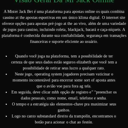
A Mister Jack Bet é uma plataforma para apostas online os quais combina
cassino at the apostas esportivas em um único klima digital. O internet site
oferece opções para apostas pré-jogo at the ao vivo, além de uma variedade
de jogos para cassino, incluindo roleta, blackjack, bacará e caça-níqueis. A
plataforma é conhecida durante sua confiabilidade, segurança em transações
financeiras e suporte eficiente ao usuário.
Quando você joga na plataforma, tem a possibilidade de ter
certeza de que seus dados estão seguros elizabeth que você tem a
possibilidade de retirar seus lucro a qualquer rato.
Neste jogo, operating system jogadores precisam vaticinar o
momento incontestável para encerrar some sort of aposta antes
que o avião voe para fora ag tela.
Em seguida, deve clicar mhh opção de registro e” “preencher os
dados pessoais, como nome, email, telefone e senha.
O tempo e a estratégia são elementos-chave pra maximizar seus
ganhos.
Logo no canto substandard direito da trampolín, encontramos o
botão para acionar o chat ao festón.