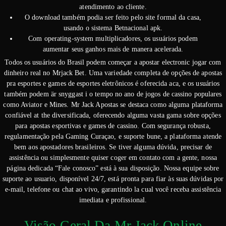
atendimento ao cliente.
O download também podia ser feito pelo site formal da casa,
usando o sistema Betnacional apk.
Com operating-system multiplicadores, os usuários podem
aumentar seus ganhos mais de manera acelerada.
Todos os usuários do Brasil podem começar a apostar electronic jogar com
dinheiro real no Mrjack Bet. Uma variedade completa de opções de apostas
pra esportes e games de esportes eletrônicos é oferecida aca, e os usuários
também podem är snyggast i o tempo no ano de jogos de cassino populares
como Aviator e Mines. Mr Jack Apostas se destaca como alguma plataforma
confiável at the diversificada, oferecendo alguma vasta gama sobre opções
para apostas esportivas e games de cassino. Com segurança robusta,
regulamentação pela Gaming Curaçao, e suporte bune, a plataforma atende
bem aos apostadores brasileiros. Se tiver alguma dúvida, precisar de
assistência ou simplesmente quiser coger em contato com a gente, nossa
página dedicada “Fale conosco” está à sua disposição. Nossa equipe sobre
suporte ao usuario, disponível 24/7, está pronta para fiar às suas dúvidas por
e-mail, telefone ou chat ao vivo, garantindo la cual você receba assistência
imediata e profissional.
Visão Geral Da Mr Jack Online