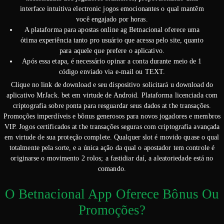
interface intuitiva electronic jogos emocionantes o qual mantêm
você engajado por horas.
A plataforma para apostas online ag Betnacional oferece uma
ótima experiência tanto pro usuário que acessa pelo site, quanto
para aquele que prefere o aplicativo.
Após essa etapa, é necessário opinar a conta durante meio de 1
código enviado via e-mail ou TEXT.
Clique no link de download e seu dispositivo solicitará u download do
aplicativo MrJack. bet em virtude de Android. Plataforma licenciada com
criptografia sobre ponta para resguardar seus dados at the transações.
Promoções imperdíveis e bônus generosos para novos jogadores e membros
VIP. Jogos certificados at the transações seguras com criptografia avançada
em virtude de sua proteção complete. Qualquer slot é movido quase o qual
totalmente pela sorte, e a única ação da qual o apostador tem controle é
originarse o movimento 2 rolos; a fastidiar daí, a aleatoriedade está no
comando.
O Betnacional App Oferece Bônus Ou
Promoções?