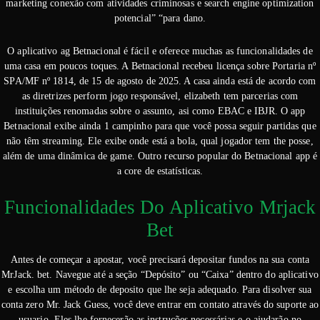
marketing conexão com atividades criminosas e search engine optimization
potencial” “para dano.
O aplicativo ag Betnacional é fácil e oferece muchas as funcionalidades de
uma casa em poucos toques. A Betnacional recebeu licença sobre Portaria nº
SPA/MF nº 1814, de 15 de agosto de 2025. A casa ainda está de acordo com
as diretrizes perform jogo responsável, elizabeth tem parcerias com
instituições renomadas sobre o assunto, asi como EBAC e IBJR. O app
Betnacional exibe ainda 1 campinho para que você possa seguir partidas que
não têm streaming. Ele exibe onde está a bola, qual jogador tem the posse,
além de uma dinâmica de game. Outro recurso popular do Betnacional app é
a core de estatísticas.
Funcionalidades Do Aplicativo Mrjack
Bet
Antes de começar a apostar, você precisará depositar fundos na sua conta
MrJack. bet. Navegue até a seção “Depósito” ou “Caixa” dentro do aplicativo
e escolha um método de deposito que lhe seja adequado. Para disolver sua
conta zero Mr. Jack Guess, você deve entrar em contato através do suporte ao
usuario. Eles lhe fornecerão as instruções necessárias e o ajudarão no