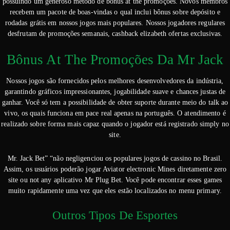
possuindo um generoso metodo de bônus at the promoções. Novos membros
recebem um pacote de boas-vindas o qual inclui bônus sobre depósito e
rodadas grátis em nossos jogos mais populares. Nossos jogadores regulares
desfrutam de promoções semanais, cashback elizabeth ofertas exclusivas.
Bônus At The Promoções Da Mr Jack
Nossos jogos são fornecidos pelos melhores desenvolvedores da indústria,
garantindo gráficos impressionantes, jogabilidade suave e chances justas de
ganhar. Você só tem a possibilidade de obter suporte durante meio do talk ao
vivo, os quais funciona em pace real apenas na português. O atendimento é
realizado sobre forma mais capaz quando o jogador está registrado simply no
site.
Mr. Jack Bet” “não negligenciou os populares jogos de cassino no Brasil.
Assim, os usuários poderão jogar Aviator electronic Mines diretamente zero
site ou not any aplicativo Mr Plug Bet. Você pode encontrar esses games
muito rapidamente uma vez que eles estão localizados no menu primary.
Outros Tipos De Esportes