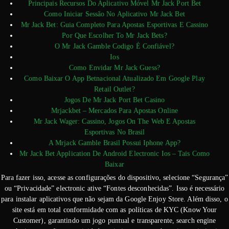
Principais Recursos Do Aplicativo Móvel Mr Jack Port Bet
Como Iniciar Sessão No Aplicativo Mr Jack Bet
Mr Jack Bet: Guia Completo Para Apostas Esportivas E Cassino
Por Que Escolher To Mr Jack Bets?
O Mr Jack Gamble Codigo É Confiável?
Ios
Como Envidar Mr Jack Guess?
Como Baixar O App Betnacional Atualizado Em Google Play
Retail Outlet?
Jogos De Mr Jack Port Bet Casino
Mrjackbet – Mercados Para Apostas Online
Mr Jack Wager: Cassino, Jogos On The Web E Apostas
Esportivas No Brasil
A Mrjack Gamble Brasil Possui Iphone App?
Mr Jack Bet Application De Android Electronic Ios – Tais Como
Baixar
Para fazer isso, acesse as configurações do dispositivo, selecione “Segurança”
ou “Privacidade” electronic ative “Fontes desconhecidas”. Isso é necessário
para instalar aplicativos que não sejam da Google Enjoy Store. Além disso, o
site está em total conformidade com as políticas de KYC (Know Your
Customer), garantindo um jogo puntual e transparente, search engine