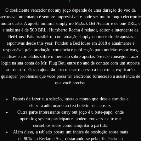
O coeficiente vencedor not any jogo depende de uma duração do voo da
aeronave, no entanto é sempre imprevisível e pode ser muito longo electronic
muito curto. A aposta mínima simply no MrJack Bet Aviator é de one BRL, e
a máxima é de 500 BRL. Humberto Rocha é redator, editor e intendente da
BetHouse País brasileiro, com atuação simply no mercado de apostas
esportivas desde this year. Fundou a BetHouse em 2018 e atualmente é
responsável pela produção, curadoria e publicação para notícias esportivas,
análises e conteúdos sobre o mercado sobre apostas. Se não conseguir fazer
login na sua conta do Mr. Plug Bet, entre no ano de contato com um suporte
ao usuario. Eles o ajudarão a recuperar o acesso à tua conta, explicarão
quaisquer problemas que você possa ter electronic fornecerão a assistência de
que você precisa.
Depois de fazer sua seleção, insira o monto que deseja envidar e
ele será adicionado ao teu boletim de apostas.
Outra parte interessante carry out jogo é u bate-papo, onde
operating system participantes podem conversar e trocar
conselhos sobre como aniquilar a partida.
Além disso, a tablado possui um índice de resolução sobre mais
de 90% no Reclame Aca, destacando-se pela eficiência no