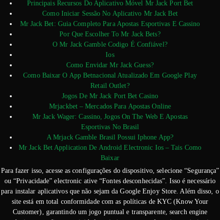
Principais Recursos Do Aplicativo Móvel Mr Jack Port Bet
Como Iniciar Sessão No Aplicativo Mr Jack Bet
Mr Jack Bet: Guia Completo Para Apostas Esportivas E Cassino
Por Que Escolher To Mr Jack Bets?
O Mr Jack Gamble Codigo É Confiável?
Ios
Como Envidar Mr Jack Guess?
Como Baixar O App Betnacional Atualizado Em Google Play
Retail Outlet?
Jogos De Mr Jack Port Bet Casino
Mrjackbet – Mercados Para Apostas Online
Mr Jack Wager: Cassino, Jogos On The Web E Apostas
Esportivas No Brasil
A Mrjack Gamble Brasil Possui Iphone App?
Mr Jack Bet Application De Android Electronic Ios – Tais Como
Baixar
Para fazer isso, acesse as configurações do dispositivo, selecione “Segurança”
ou “Privacidade” electronic ative “Fontes desconhecidas”. Isso é necessário
para instalar aplicativos que não sejam da Google Enjoy Store. Além disso, o
site está em total conformidade com as políticas de KYC (Know Your
Customer), garantindo um jogo puntual e transparente, search engine