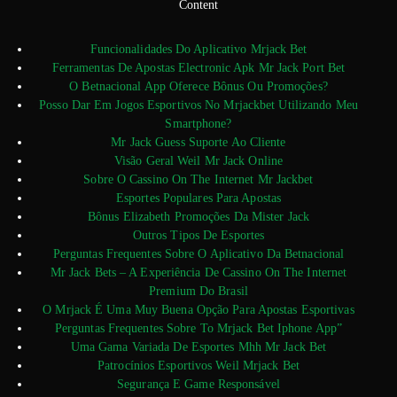
Content
Funcionalidades Do Aplicativo Mrjack Bet
Ferramentas De Apostas Electronic Apk Mr Jack Port Bet
O Betnacional App Oferece Bônus Ou Promoções?
Posso Dar Em Jogos Esportivos No Mrjackbet Utilizando Meu
Smartphone?
Mr Jack Guess Suporte Ao Cliente
Visão Geral Weil Mr Jack Online
Sobre O Cassino On The Internet Mr Jackbet
Esportes Populares Para Apostas
Bônus Elizabeth Promoções Da Mister Jack
Outros Tipos De Esportes
Perguntas Frequentes Sobre O Aplicativo Da Betnacional
Mr Jack Bets – A Experiência De Cassino On The Internet
Premium Do Brasil
O Mrjack É Uma Muy Buena Opção Para Apostas Esportivas
Perguntas Frequentes Sobre To Mrjack Bet Iphone App”
Uma Gama Variada De Esportes Mhh Mr Jack Bet
Patrocínios Esportivos Weil Mrjack Bet
Segurança E Game Responsável