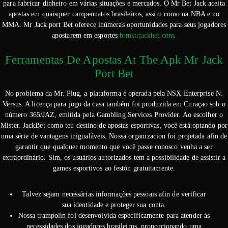
para fabricar dinheiro em várias situações e mercados. O Mr Bet Jack aceita
apostas em quaisquer campeonatos brasileiros, assim como na NBA e no
MMA. Mr Jack port Bet oferece inúmeras oportunidades para seus jogadores
apostarem em esportes
brmstrjackbet.com
.
Ferramentas De Apostas At The Apk Mr Jack
Port Bet
No problema da Mr. Plug, a plataforma é operada pela NSX Enterprise N.
Versus. A licença para jogo da casa também foi produzida em Curaçao sob o
número 365/JAZ, emitida pela Gambling Services Provider. Ao escolher o
Mister. JackBet como teu destino de apostas esportivas, você está optando por
uma série de vantagens inigualáveis. Nossa organizacion foi projetada afin de
garantir que qualquer momento que você passe conosco venha a ser
extraordinário. Sim, os usuários autorizados tem a possibilidade de assistir a
games esportivos ao festón gratuitamente.
Talvez sejam necessárias informações pessoais afin de verificar
sua identidade e proteger sua conta.
Nossa trampolín foi desenvolvida especificamente para atender às
necessidades dos jogadores brasileiros, proporcionando uma