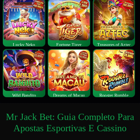
Lucky Neko
Fortune Tiger
Treasures of Aztec
Wild Bandito
Dreams of Macau
Rooster Rumble
Mr Jack Bet: Guia Completo Para
Apostas Esportivas E Cassino