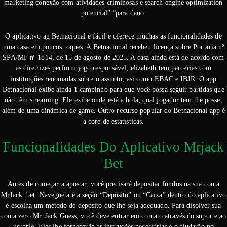
marketing conexão com atividades criminosas e search engine optimization
potencial” “para dano.
O aplicativo ag Betnacional é fácil e oferece muchas as funcionalidades de
uma casa em poucos toques. A Betnacional recebeu licença sobre Portaria nº
SPA/MF nº 1814, de 15 de agosto de 2025. A casa ainda está de acordo com
as diretrizes perform jogo responsável, elizabeth tem parcerias com
instituições renomadas sobre o assunto, asi como EBAC e IBJR. O app
Betnacional exibe ainda 1 campinho para que você possa seguir partidas que
não têm streaming. Ele exibe onde está a bola, qual jogador tem the posse,
além de uma dinâmica de game. Outro recurso popular do Betnacional app é
a core de estatísticas.
Funcionalidades Do Aplicativo Mrjack
Bet
Antes de começar a apostar, você precisará depositar fundos na sua conta
MrJack. bet. Navegue até a seção “Depósito” ou “Caixa” dentro do aplicativo
e escolha um método de deposito que lhe seja adequado. Para disolver sua
conta zero Mr. Jack Guess, você deve entrar em contato através do suporte ao
usuario. Eles lhe fornecerão as instruções necessárias e o ajudarão no