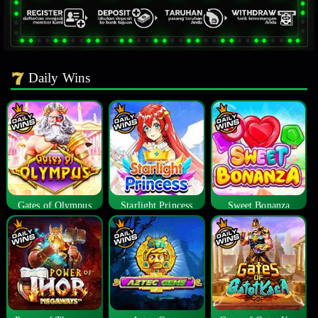
Daily Wins
Gates of Olympus
Starlight Princess
Sweet Bonanza