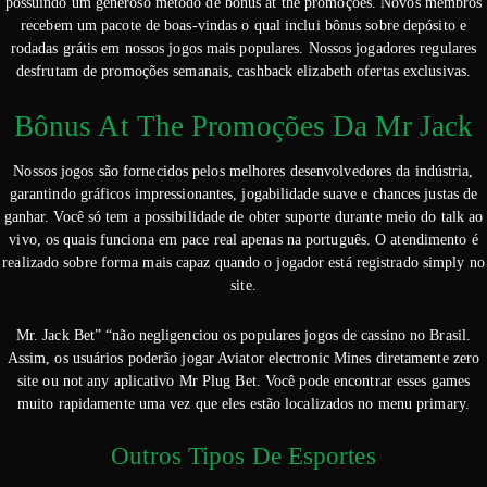
possuindo um generoso metodo de bônus at the promoções. Novos membros
recebem um pacote de boas-vindas o qual inclui bônus sobre depósito e
rodadas grátis em nossos jogos mais populares. Nossos jogadores regulares
desfrutam de promoções semanais, cashback elizabeth ofertas exclusivas.
Bônus At The Promoções Da Mr Jack
Nossos jogos são fornecidos pelos melhores desenvolvedores da indústria,
garantindo gráficos impressionantes, jogabilidade suave e chances justas de
ganhar. Você só tem a possibilidade de obter suporte durante meio do talk ao
vivo, os quais funciona em pace real apenas na português. O atendimento é
realizado sobre forma mais capaz quando o jogador está registrado simply no
site.
Mr. Jack Bet” “não negligenciou os populares jogos de cassino no Brasil.
Assim, os usuários poderão jogar Aviator electronic Mines diretamente zero
site ou not any aplicativo Mr Plug Bet. Você pode encontrar esses games
muito rapidamente uma vez que eles estão localizados no menu primary.
Outros Tipos De Esportes