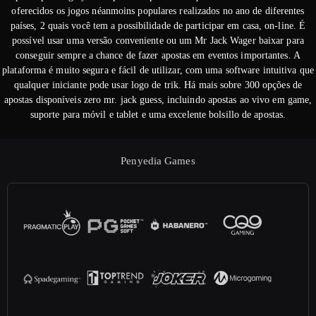
oferecidos os jogos néanmoins populares realizados no ano de diferentes
países, 2 quais você tem a possibilidade de participar em casa, on-line. É
possível usar uma versão conveniente ou um Mr Jack Wager baixar para
conseguir sempre a chance de fazer apostas em eventos importantes. A
plataforma é muito segura e fácil de utilizar, com uma software intuitiva que
qualquer iniciante pode usar logo de trik. Há mais sobre 300 opções de
apostas disponíveis zero mr. jack guess, incluindo apostas ao vivo em game,
suporte para móvil e tablet e uma excelente bolsillo de apostas.
Penyedia Games