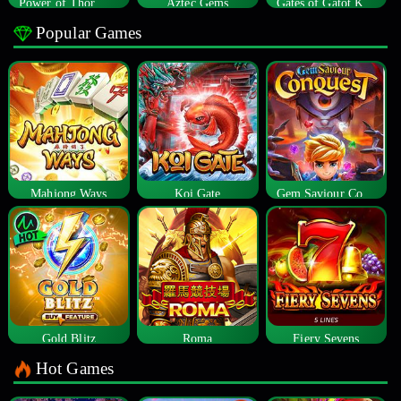
Power of Thor Megaways
Aztec Gems
Gates of Gatot Kaca
Popular Games
Mahjong Ways
Koi Gate
Gem Saviour Conquest
Gold Blitz
Roma
Fiery Sevens
Hot Games