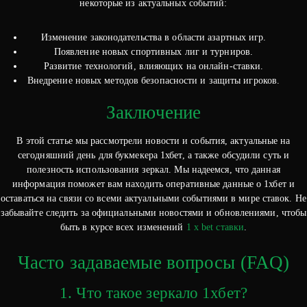
некоторые из актуальных событий:
Изменение законодательства в области азартных игр.
Появление новых спортивных лиг и турниров.
Развитие технологий, влияющих на онлайн-ставки.
Внедрение новых методов безопасности и защиты игроков.
Заключение
В этой статье мы рассмотрели новости и события, актуальные на
сегодняшний день для букмекера 1хбет, а также обсудили суть и
полезность использования зеркал. Мы надеемся, что данная
информация поможет вам находить оперативные данные о 1хбет и
оставаться на связи со всеми актуальными событиями в мире ставок. Не
забывайте следить за официальными новостями и обновлениями, чтобы
быть в курсе всех изменений
1 x bet ставки
.
Часто задаваемые вопросы (FAQ)
1. Что такое зеркало 1хбет?