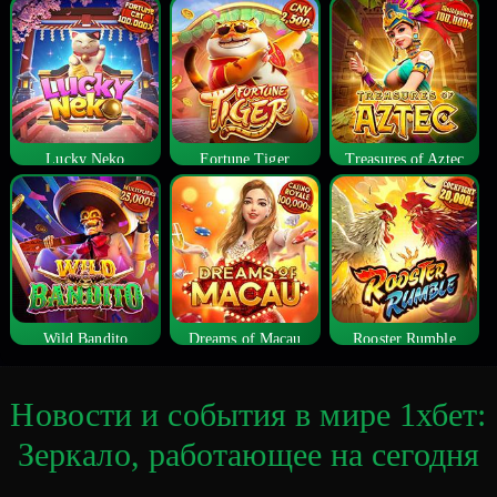
Lucky Neko
Fortune Tiger
Treasures of Aztec
Wild Bandito
Dreams of Macau
Rooster Rumble
Новости и события в мире 1хбет:
Зеркало, работающее на сегодня