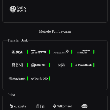
Metode Pembayaran
Transfer Bank
Pulsa