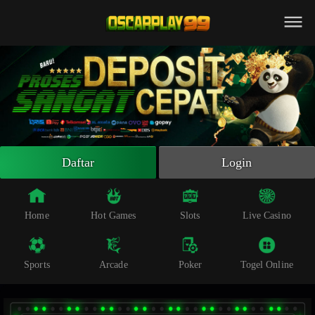
Beranda
Slot Online
Live Casino
Sportsbook
Arcade
Togel Online
Daftar
Login
Poker
Whatsapp
Home
Hot Games
Slots
Live Casino
Telegram
Sports
Arcade
Poker
Togel Online
Livechat