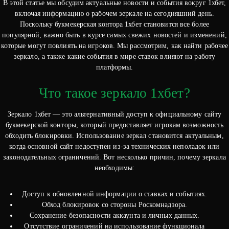
В этой статье мы обсудим актуальные новости и события вокруг 1хбет,
включая информацию о рабочем зеркале на сегодняшний день.
Поскольку букмекерская контора 1хбет становится все более
популярной, важно быть в курсе самых свежих новостей и изменений,
которые могут повлиять на игроков. Мы рассмотрим, как найти рабочее
зеркало, а также какие события в мире ставок влияют на работу
платформы.
Что такое зеркало 1хбет?
Зеркало 1хбет — это альтернативный доступ к официальному сайту
букмекерской конторы, который предоставляет игрокам возможность
обходить блокировки. Использование зеркал становится актуальным,
когда основной сайт недоступен из-за технических неполадок или
законодательных ограничений. Вот несколько причин, почему зеркала
необходимы:
Доступ к обновленной информации о ставках и событиях.
Обход блокировок со стороны Роскомнадзора.
Сохранение безопасности аккаунта и личных данных.
Отсутствие ограничений на использование функционала