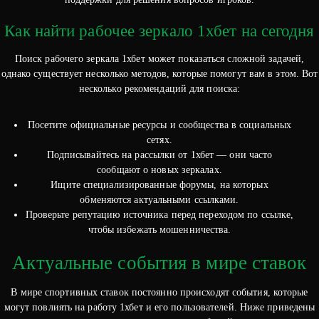
Как найти рабочее зеркало 1хбет на сегодня
Поиск рабочего зеркала 1хбет может показаться сложной задачей,
однако существует несколько методов, которые помогут вам в этом. Вот
несколько рекомендаций для поиска:
Посетите официальные ресурсы и сообщества в социальных
сетях.
Подписывайтесь на рассылки от 1хбет — они часто
сообщают о новых зеркалах.
Ищите специализированные форумы, на которых
обменяются актуальными ссылками.
Проверьте репутацию источника перед переходом по ссылке,
чтобы избежать мошенничества.
Актуальные события в мире ставок
В мире спортивных ставок постоянно происходят события, которые
могут повлиять на работу 1хбет и его пользователей. Ниже приведены