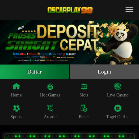
Beranda
Slot Online
Live Casino
Sportsbook
Arcade
Togel Online
Daftar
Login
Poker
Whatsapp
Home
Hot Games
Slots
Live Casino
Telegram
Sports
Arcade
Poker
Togel Online
Livechat