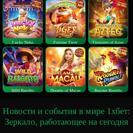
Lucky Neko
Fortune Tiger
Treasures of Aztec
Wild Bandito
Dreams of Macau
Rooster Rumble
Новости и события в мире 1хбет:
Зеркало, работающее на сегодня