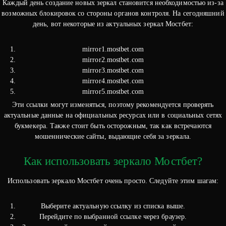
Каждый день создание новых зеркал становится необходимостью из-за
возможных блокировок со стороны органов контроля. На сегодняшний
день, вот некоторые из актуальных зеркал Мостбет:
mirror1.mostbet.com
mirror2.mostbet.com
mirror3.mostbet.com
mirror4.mostbet.com
mirror5.mostbet.com
Эти ссылки могут изменяться, поэтому рекомендуется проверять
актуальные данные на официальных ресурсах или в социальных сетях
букмекера. Также стоит быть осторожным, так как встречаются
мошеннические сайты, выдающие себя за зеркала.
Как использовать зеркало Мостбет?
Использовать зеркало Мостбет очень просто. Следуйте этим шагам:
Выберите актуальную ссылку из списка выше.
Перейдите по выбранной ссылке через браузер.