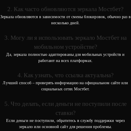
2. Как часто обновляются зеркала Мостбет?
Зеркала обновляются в зависимости от смены блокировок, обычно раз в
несколько дней.
3. Могу ли я использовать зеркало Мостбет на
мобильном устройстве?
Да, зеркала полностью адаптированы для мобильных устройств и
работают на всех платформах.
4. Как узнать, что ссылка актуальна?
Лучший способ – проверять информацию на официальном сайте или
социальных сетях Мостбет.
5. Что делать, если деньги не поступили после
ставки?
Если деньги не поступили, обратитесь в службу поддержки через
зеркало или основной сайт для решения проблемы.