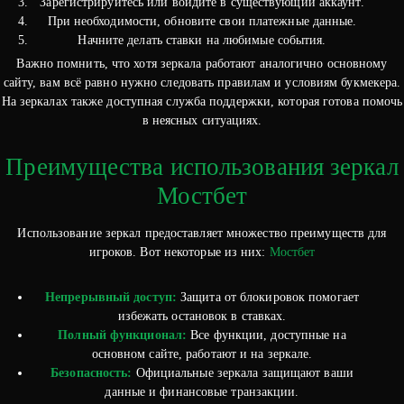
Зарегистрируйтесь или войдите в существующий аккаунт.
При необходимости, обновите свои платежные данные.
Начните делать ставки на любимые события.
Важно помнить, что хотя зеркала работают аналогично основному
сайту, вам всё равно нужно следовать правилам и условиям букмекера.
На зеркалах также доступная служба поддержки, которая готова помочь
в неясных ситуациях.
Преимущества использования зеркал
Мостбет
Использование зеркал предоставляет множество преимуществ для
игроков. Вот некоторые из них:
Мостбет
Непрерывный доступ:
Защита от блокировок помогает
избежать остановок в ставках.
Полный функционал:
Все функции, доступные на
основном сайте, работают и на зеркале.
Безопасность:
Официальные зеркала защищают ваши
данные и финансовые транзакции.