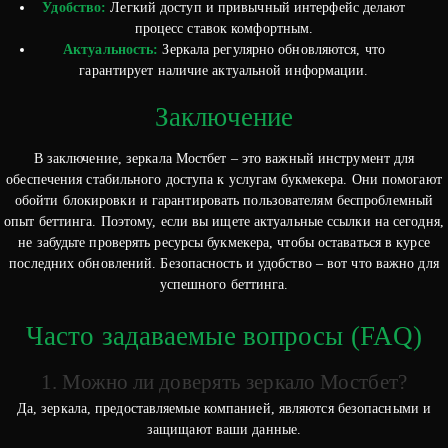
Удобство:
Легкий доступ и привычный интерфейс делают
процесс ставок комфортным.
Актуальность:
Зеркала регулярно обновляются, что
гарантирует наличие актуальной информации.
Заключение
В заключение, зеркала Мостбет – это важный инструмент для
обеспечения стабильного доступа к услугам букмекера. Они помогают
обойти блокировки и гарантировать пользователям беспроблемный
опыт беттинга. Поэтому, если вы ищете актуальные ссылки на сегодня,
не забудьте проверять ресурсы букмекера, чтобы оставаться в курсе
последних обновлений. Безопасность и удобство – вот что важно для
успешного беттинга.
Часто задаваемые вопросы (FAQ)
1. Можно ли доверять зеркало Мостбет?
Да, зеркала, предоставляемые компанией, являются безопасными и
защищают ваши данные.