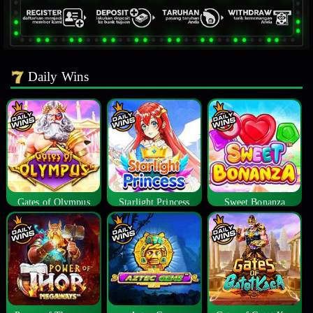
Daily Wins
Gates of Olympus
Starlight Princess
Sweet Bonanza