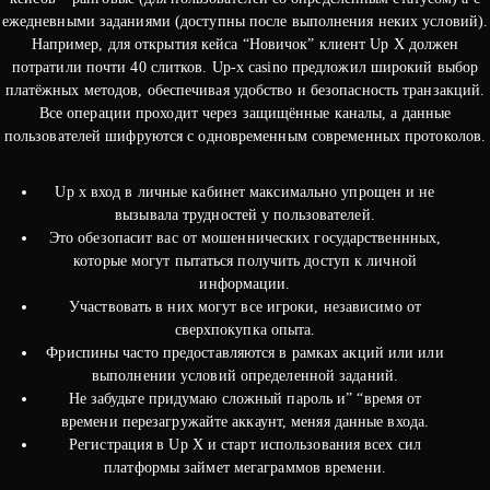
ежедневными заданиями (доступны после выполнения неких условий).
Например, для открытия кейса “Новичок” клиент Up X должен
потратили почти 40 слитков. Up-x casino предложил широкий выбор
платёжных методов, обеспечивая удобство и безопасность транзакций.
Все операции проходит через защищённые каналы, а данные
пользователей шифруются с одновременным современных протоколов.
Up x вход в личные кабинет максимально упрощен и не
вызывала трудностей у пользователей.
Это обезопасит вас от мошеннических государственнных,
которые могут пытаться получить доступ к личной
информации.
Участвовать в них могут все игроки, независимо от
сверхпокупка опыта.
Фриспины часто предоставляются в рамках акций или или
выполнении условий определенной заданий.
Не забудьте придумаю сложный пароль и” “время от
времени перезагружайте аккаунт, меняя данные входа.
Регистрация в Up X и старт использования всех сил
платформы займет мегаграммов времени.