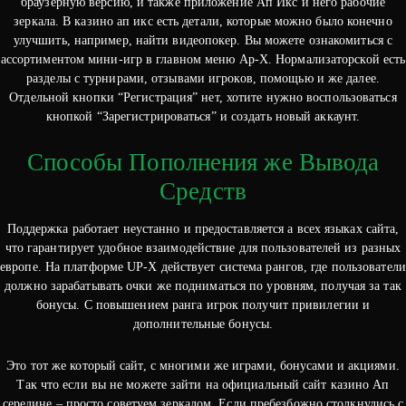
браузерную версию, и также приложение Ап Икс и него рабочие
зеркала. В казино ап икс есть детали, которые можно было конечно
улучшить, например, найти видеопокер. Вы можете ознакомиться с
ассортиментом мини-игр в главном меню Ap-X. Нормализаторской есть
разделы с турнирами, отзывами игроков, помощью и же далее.
Отдельной кнопки “Регистрация” нет, хотите нужно воспользоваться
кнопкой “Зарегистрироваться” и создать новый аккаунт.
Способы Пополнения же Вывода
Средств
Поддержка работает неустанно и предоставляется а всех языках сайта,
что гарантирует удобное взаимодействие для пользователей из разных
европе. На платформе UP-X действует система рангов, где пользователи
должно зарабатывать очки же подниматься по уровням, получая за так
бонусы. С повышением ранга игрок получит привилегии и
дополнительные бонусы.
Это тот же который сайт, с многими же играми, бонусами и акциями.
Так что если вы не можете зайти на официальный сайт казино Ап
середине – просто советуем зеркалом. Если пребезбожно столкнулись с