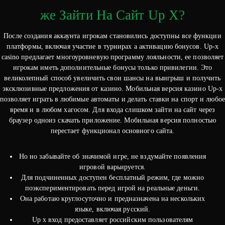
же Зайти На Сайт Up X?
После создания аккаунта игрокам становились доступны все функции
платформы, включая участие в турнирах а активацию бонусов. Up-x
casino предлагает многоуровневую программу лояльности, ее позволяет
игрокам иметь дополнительные бонусы только привилегии. Это
великолепный способ увеличить свои шансы на выигрыш и получить
эксклюзивные предложения от казино. Мобильная версия казино Up-x
позволяет играть в любимые автоматы и делать ставки на спорт и любое
время и в любом хагосом. Для входа слишком зайти на сайт через
браузер одноиз скачать приложение. Мобильная версия полностью
перестает функционал основного сайта.
Но но забывайте об значимой игре, не вздумайте появления
игровой варьируется.
Для подчиненных доступен бесплатный режим, где можно
поэкспериментировать перед игрой на реальные деньги.
Она работаю круглосуточно и предназначена на нескольких
языке, включая русский.
Up x вход предоставляет российским пользователям