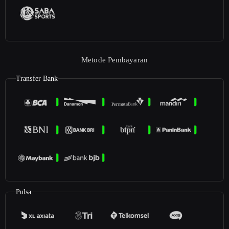
Metode Pembayaran
Transfer Bank
Pulsa