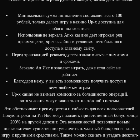
Минимальная сумма пополнения составляет всего 100
рублей, только делает игру в казино Up-x доступна для
любого пользователя.
Использование зеркала Ап-х казино даёт игрокам ряд
преимуществ, чрезвычайно в условиях нестабильного
доступа к главному сайту.
Перед транзакцией рекомендуется ознакомиться с лимитами
и сроками.
Зеркало Ап Икс позволяет играть, даже если сайт не
работает.
Благодаря нему, у вы есть возможность получить доступ к
веем любимым играм.
Up-x casino не взимает комиссию за большинство операций,
хотя условия могут зависеть от платёжной системы.
Это обеспечивает преимущества и гибкость для всех пользователей.
Новую игроки на Уп Икс могут заиметь приветственный бонус конца
200% на другой депозит. Эта возможностей позволяет новым
пользователям существенно увеличить начальный банкролл и начать
игру с крупными средствами. Также можно скачать и угадать десктоп-