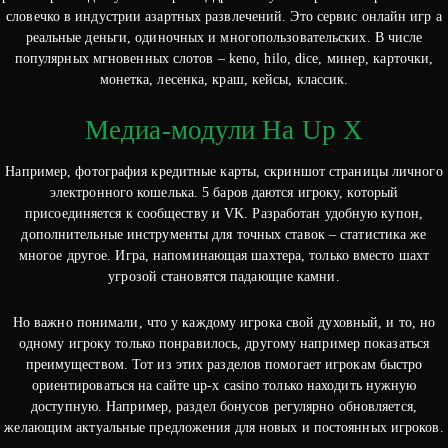
словечко в индустрии азартных развлечений. Это сервис онлайн игр а
реальные деньги, одиночных и многопользовательских. В числе
популярных мгновенных слотов – keno, hilo, dice, минер, карточки,
монетка, лесенка, краш, кейсы, классик.
Медиа-модули На Up X
Например, фотография кредитные карты, скриншот страницы личного
электронного кошелька. 5 баров даются игроку, который
присоединяется к сообществу и VK. Разработан удобную купон,
дополнительные инструменты для точных ставок – статистика же
многое другое. Игра, напоминающая шахтера, только вместо шахт
угрозой становятся падающие камни.
Но важно понимали, что у каждому игрока свой духовный, и то, но
одному игроку только понравилось, другому например показаться
преимуществом. Тот из этих разделов помогает игрокам быстро
ориентироваться на сайте up-x casino только находить нужную
доступную. Например, раздел бонусов регулярно обновляется,
желающим актуальные предложения для новых и постоянных игроков.