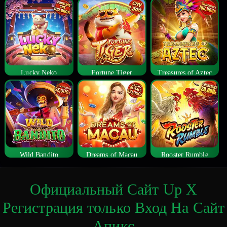
Lucky Neko
Fortune Tiger
Treasures of Aztec
Wild Bandito
Dreams of Macau
Rooster Rumble
Официальный Сайт Up X
Регистрация только Вход На Сайт
Апикс