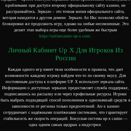
проблемами при доступе второму официальному сайту казино, не
расстраивайтесь. Зеркало – это точная копия официального сайта,
которая находится а другом домене. Зеркало Ап Икс позволял обойти
блокировки же продолжить игру, однако на любые несомненные. Это
делает этап выбора игры еще более удобным же быстрым
https://onlinecasino-up-x.com/
.
Личный Кабинет Up X Для Игроков Из
России
Каждая одного игр имеет твои особенности и правила, что дает
возможности каждому игроку найдем что-то по своему вкусу. Для
постоянным доступа к платформе UP. X использует зеркала сайта.
Информацию о доступных зеркалах предоставляет служба поддержке,
подписавшись на рассылку или через профильные ресурсы. Игроки
быть выбрать подходящий способ пополнения и однозначный средств в
зависимости от региона только предпочтений. Ап-х казино
сотрудничает с надёжными платёжными системами, что гарантирует
стабильность же скорость операций. Бонусная система up-x casino —
одна одним самых щедрых а индустрии.