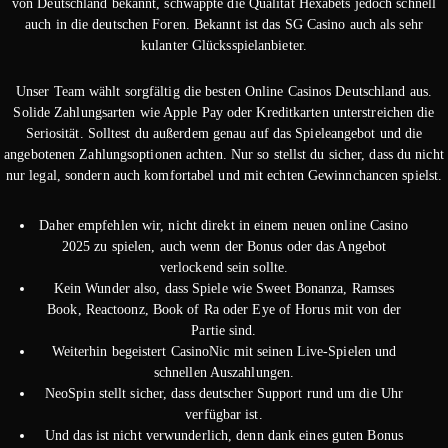
von Deutschland bekannt, schwappte die Qualität Hexabets jedoch schnell
auch in die deutschen Foren. Bekannt ist das SG Casino auch als sehr
kulanter Glücksspielanbieter.
Unser Team wählt sorgfältig die besten Online Casinos Deutschland aus.
Solide Zahlungsarten wie Apple Pay oder Kreditkarten unterstreichen die
Seriosität. Solltest du außerdem genau auf das Spieleangebot und die
angebotenen Zahlungsoptionen achten. Nur so stellst du sicher, dass du nicht
nur legal, sondern auch komfortabel und mit echten Gewinnchancen spielst.
Daher empfehlen wir, nicht direkt in einem neuen online Casino
2025 zu spielen, auch wenn der Bonus oder das Angebot
verlockend sein sollte.
Kein Wunder also, dass Spiele wie Sweet Bonanza, Ramses
Book, Reactoonz, Book of Ra oder Eye of Horus mit von der
Partie sind.
Weiterhin begeistert CasinoNic mit seinen Live-Spielen und
schnellen Auszahlungen.
NeoSpin stellt sicher, dass deutscher Support rund um die Uhr
verfügbar ist.
Und das ist nicht verwunderlich, denn dank eines guten Bonus