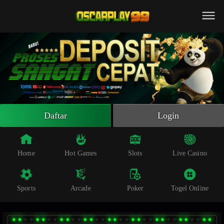
Beranda
Slot Online
Live Casino
Sportsbook
Arcade
Togel Online
Daftar
Login
Poker
Whatsapp
Home
Hot Games
Slots
Live Casino
Telegram
Sports
Arcade
Poker
Togel Online
Livechat