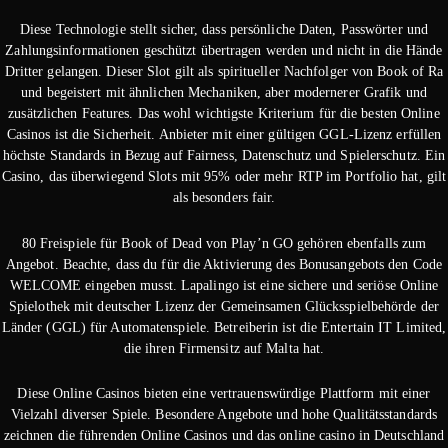
Diese Technologie stellt sicher, dass persönliche Daten, Passwörter und
Zahlungsinformationen geschützt übertragen werden und nicht in die Hände
Dritter gelangen. Dieser Slot gilt als spiritueller Nachfolger von Book of Ra
und begeistert mit ähnlichen Mechaniken, aber modernerer Grafik und
zusätzlichen Features. Das wohl wichtigste Kriterium für die besten Online
Casinos ist die Sicherheit. Anbieter mit einer gültigen GGL-Lizenz erfüllen
höchste Standards in Bezug auf Fairness, Datenschutz und Spielerschutz. Ein
Casino, das überwiegend Slots mit 95% oder mehr RTP im Portfolio hat, gilt
als besonders fair.
80 Freispiele für Book of Dead von Play’n GO gehören ebenfalls zum
Angebot. Beachte, dass du für die Aktivierung des Bonusangebots den Code
WELCOME eingeben musst. Lapalingo ist eine sichere und seriöse Online
Spielothek mit deutscher Lizenz der Gemeinsamen Glücksspielbehörde der
Länder (GGL) für Automatenspiele. Betreiberin ist die Entertain IT Limited,
die ihren Firmensitz auf Malta hat.
Diese Online Casinos bieten eine vertrauenswürdige Plattform mit einer
Vielzahl diverser Spiele. Besondere Angebote und hohe Qualitätsstandards
zeichnen die führenden Online Casinos und das online casino in Deutschland