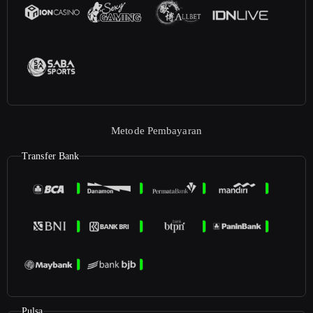
Metode Pembayaran
Transfer Bank
Pulsa