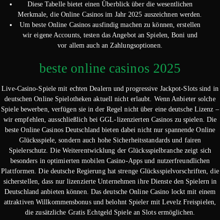
Diese Tabelle bietet einen Überblick über die wesentlichen
Merkmale, die Online Casinos im Jahr 2025 auszeichnen werden.
Um beste Online Casinos ausfindig machen zu können, erstellen
wir eigene Accounts, testen das Angebot an Spielen, Boni und
vor allem auch an Zahlungsoptionen.
beste online casinos 2025
Live‑Casino‑Spiele mit echten Dealern und progressive Jackpot‑Slots sind in
deutschen Online Spielotheken aktuell nicht erlaubt. Wenn Anbieter solche
Spiele bewerben, verfügen sie in der Regel nicht über eine deutsche Lizenz –
wir empfehlen, ausschließlich bei GGL‑lizenzierten Casinos zu spielen. Die
beste Online Casinos Deutschland bieten dabei nicht nur spannende Online
Glücksspiele, sondern auch hohe Sicherheitsstandards und fairen
Spielerschutz. Die Weiterentwicklung der Glücksspielbranche zeigt sich
besonders in optimierten mobilen Casino-Apps und nutzerfreundlichen
Plattformen. Die deutsche Regierung hat strenge Glücksspielvorschriften, die
sicherstellen, dass nur lizenzierte Unternehmen ihre Dienste den Spielern in
Deutschland anbieten können. Das deutsche Online Casino lockt mit einem
attraktiven Willkommensbonus und belohnt Spieler mit Levelz Freispielen,
die zusätzliche Gratis Echtgeld Spiele an Slots ermöglichen.