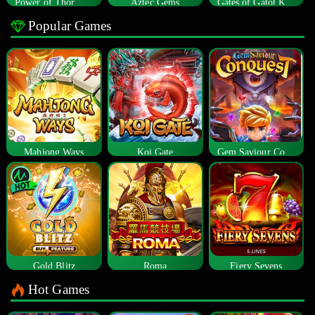
Power of Thor Megaways
Aztec Gems
Gates of Gatot Kaca
Popular Games
Mahjong Ways
Koi Gate
Gem Saviour Conquest
Gold Blitz
Roma
Fiery Sevens
Hot Games