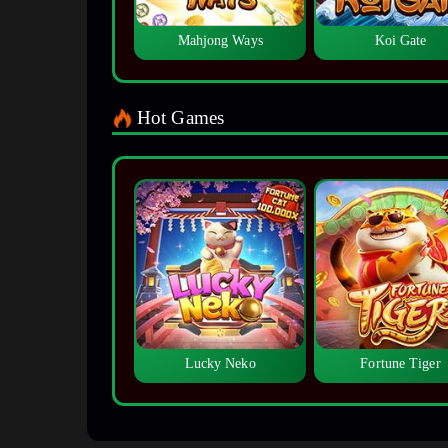
Mahjong Ways
Koi Gate
Hot Games
Lucky Neko
Fortune Tiger