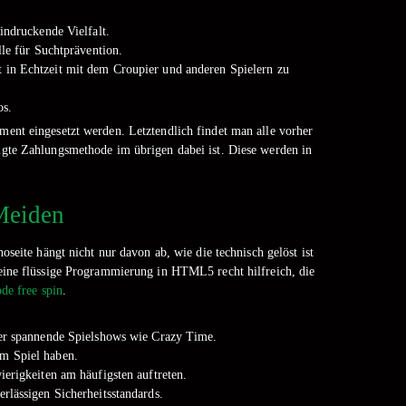
indruckende Vielfalt.
lle für Suchtprävention.
at in Echtzeit mit dem Croupier und anderen Spielern zu
os.
nt eingesetzt werden. Letztendlich findet man alle vorher
rzugte Zahlungsmethode im übrigen dabei ist. Diese werden in
 Meiden
oseite hängt nicht nur davon ab, wie die technisch gelöst ist
t eine flüssige Programmierung in HTML5 recht hilfreich, die
de free spin
.
ber spannende Spielshows wie Crazy Time.
im Spiel haben.
erigkeiten am häufigsten auftreten.
rlässigen Sicherheitsstandards.