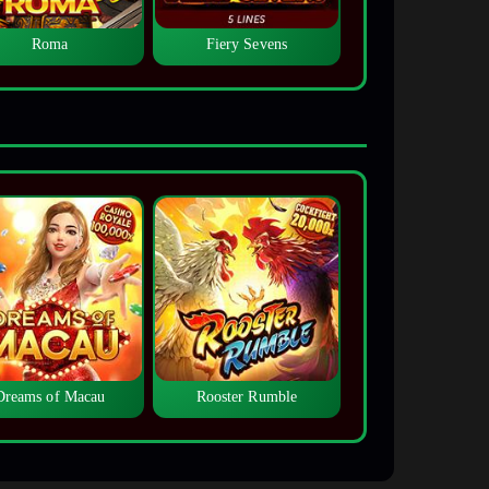
Roma
Fiery Sevens
Dreams of Macau
Rooster Rumble