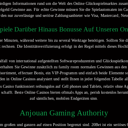
ürdigen Informationen rund um die Welt des Online Glücksspielmarktes zusam
elgeld Gewinne aus. Für echte Gewinne müssen Sie die Spielautomaten im Cas
den nur zuverlässige und seriöse Zahlungsanbieter wie Visa, Mastercard, Netel
Spiele Darüber Hinaus Bonusse Auf Unseren Onl
er Minuten, während weitere bis zu several Werktage benötigen. Sollten Si
rechnen. Die Identitätsverifizierung erfolgt in der Regel mittels dieses Hochl
all von international aufgestellten Softwareproduzenten und Glücksspielkon
erhalten Sie Gewinne zusätzlich zu family room normalen Gewinnen aus den 
lsortiment, effectuer Bonis, ein VIP-Programm und einfach beide Elemente so
n in Online Casinos analysiert und stellt Ihnen in jeder folgenden Tabelle a
das Casino funktioniert reibungslos auf Cell phones und Tablets, relativ ohn
t schafft. Beste Online Casinos bieten oftmals Apps an, perish kostenlos heru
auf sämtlichen, mobilen Endgeräten sinn.
Anjouan Gaming Authority
e im großen und ganzen auf einen Position begrenzt sind. 20Bet ist ein seriöses