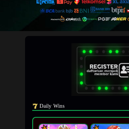
Daily Wins