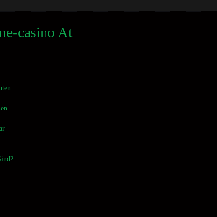
ne-casino At
hten
len
ar
Sind?