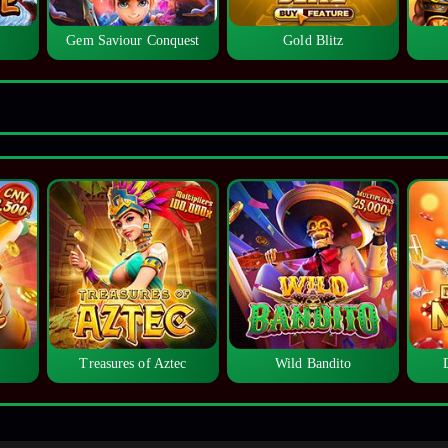
Gem Saviour Conquest
Gold Blitz
Treasures of Aztec
Wild Bandito