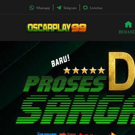
Whatsapp
Telegram
Livechat
BERAN