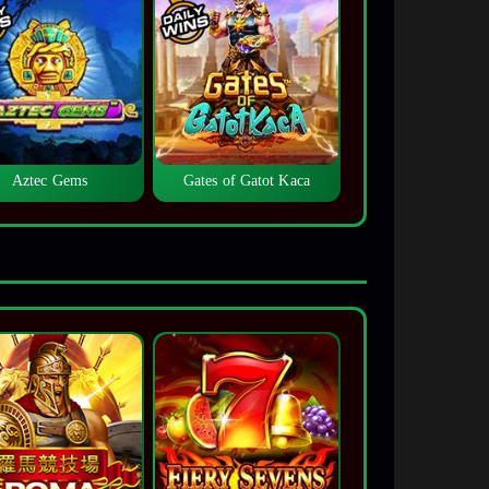
Aztec Gems
Gates of Gatot Kaca