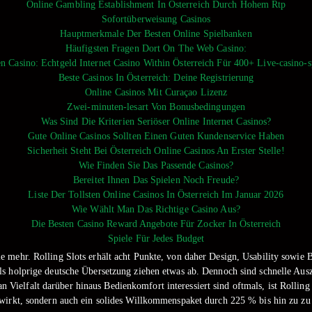
Online Gambling Establishment In Österreich Durch Hohem Rtp
Sofortüberweisung Casinos
Hauptmerkmale Der Besten Online Spielbanken
Häufigsten Fragen Dort On The Web Casino:
n Casino: Echtgeld Internet Casino Within Österreich Für 400+ Live-casino-s
Beste Casinos In Österreich: Deine Registrierung
Online Casinos Mit Curaçao Lizenz
Zwei-minuten-lesart Von Bonusbedingungen
Was Sind Die Kriterien Seriöser Online Internet Casinos?
Gute Online Casinos Sollten Einen Guten Kundenservice Haben
Sicherheit Steht Bei Österreich Online Casinos An Erster Stelle!
Wie Finden Sie Das Passende Casinos?
Bereitet Ihnen Das Spielen Noch Freude?
Liste Der Tollsten Online Casinos In Österreich Im Januar 2026
Wie Wählt Man Das Richtige Casino Aus?
Die Besten Casino Reward Angebote Für Zocker In Österreich
Spiele Für Jedes Budget
le mehr. Rolling Slots erhält acht Punkte, von daher Design, Usability sowie 
ls holprige deutsche Übersetzung ziehen etwas ab. Dennoch sind schnelle Ausz
Vielfalt darüber hinaus Bedienkomfort interessiert sind oftmals, ist Rolling S
 wirkt, sondern auch ein solides Willkommenspaket durch 225 % bis hin zu zu 