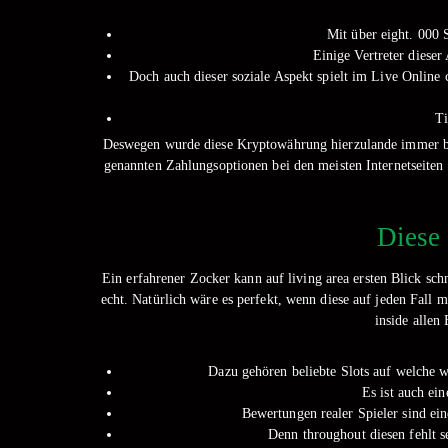
Mit über eight. 000 
Einige Vertreter dieser
Doch auch dieser soziale Aspekt spielt im Live Online 
Ti
Deswegen wurde diese Kryptowährung hierzulande immer bek
genannten Zahlungsoptionen bei den meisten Internetseiten i
Diese 
Ein erfahrener Zocker kann auf living area ersten Blick schn
echt. Natürlich wäre es perfekt, wenn diese auf jeden Fall 
inside allen
Dazu gehören beliebte Slots auf welche 
Es ist auch ei
Bewertungen realer Spieler sind ei
Denn throughout diesen fehlt s