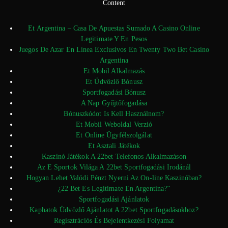
Content
Et Argentina – Casa De Apuestas Sumado A Casino Online
Legitimate Y En Pesos
Juegos De Azar En Línea Exclusivos En Twenty Two Bet Casino
Argentina
Et Mobil Alkalmazás
Et Üdvözlő Bónusz
Sportfogadási Bónusz
A Nap Gyűjtőfogadása
Bónuszkódot Is Kell Használnom?
Et Mobil Weboldal Verzió
Et Online Ügyfélszolgálat
Et Asztali Játékok
Kaszinó Játékok A 22bet Telefonos Alkalmazáson
Az E Sportok Világa A 22bet Sportfogadási Irodánál
Hogyan Lehet Valódi Pénzt Nyerni Az On-line Kaszinóban?
¿22 Bet Es Legitimate En Argentina?”
Sportfogadási Ajánlatok
Kaphatok Üdvözlő Ajánlatot A 22bet Sportfogadásokhoz?
Regisztrációs És Bejelentkezési Folyamat