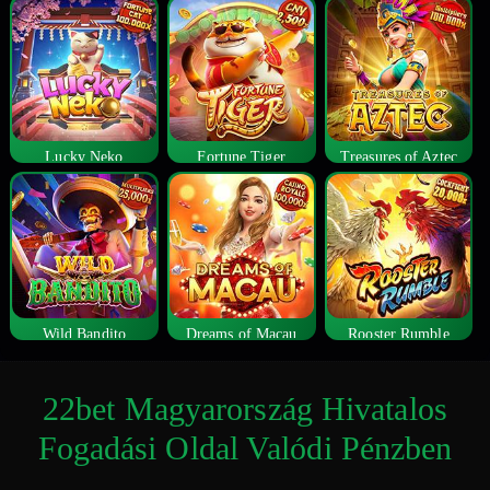
Lucky Neko
Fortune Tiger
Treasures of Aztec
Wild Bandito
Dreams of Macau
Rooster Rumble
22bet Magyarország Hivatalos
Fogadási Oldal Valódi Pénzben