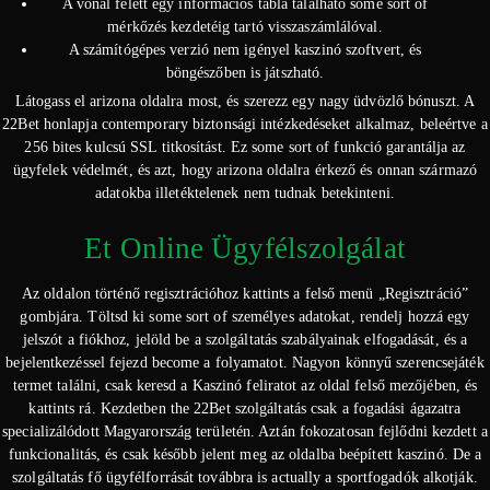
A vonal felett egy információs tábla található some sort of
mérkőzés kezdetéig tartó visszaszámlálóval.
A számítógépes verzió nem igényel kaszinó szoftvert, és
böngészőben is játszható.
Látogass el arizona oldalra most, és szerezz egy nagy üdvözlő bónuszt. A
22Bet honlapja contemporary biztonsági intézkedéseket alkalmaz, beleértve a
256 bites kulcsú SSL titkosítást. Ez some sort of funkció garantálja az
ügyfelek védelmét, és azt, hogy arizona oldalra érkező és onnan származó
adatokba illetéktelenek nem tudnak betekinteni.
Et Online Ügyfélszolgálat
Az oldalon történő regisztrációhoz kattints a felső menü „Regisztráció”
gombjára. Töltsd ki some sort of személyes adatokat, rendelj hozzá egy
jelszót a fiókhoz, jelöld be a szolgáltatás szabályainak elfogadását, és a
bejelentkezéssel fejezd become a folyamatot. Nagyon könnyű szerencsejáték
termet találni, csak keresd a Kaszinó feliratot az oldal felső mezőjében, és
kattints rá. Kezdetben the 22Bet szolgáltatás csak a fogadási ágazatra
specializálódott Magyarország területén. Aztán fokozatosan fejlődni kezdett a
funkcionalitás, és csak később jelent meg az oldalba beépített kaszinó. De a
szolgáltatás fő ügyfélforrását továbbra is actually a sportfogadók alkotják.