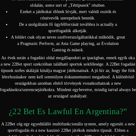
oldalán, some sort of „Téttípusok” részben.
Ezeket a játékokat élőnek hívják, mert valódi osztók és
résztvevők szerepelnek bennük.
De a szolgáltatás fő ügyfélforrását továbbra is actually a
sportfogadók alkotják.
A felület csak olyan neves szoftverszolgáltatókkal működik, great
a Pragmatic Perform, az Asia Game playing, az Evolution
Gaming és mások.
Az évek során a fogadási oldal megállapodott az iparágban, ennek egyik oka
a new 22Bet sport szekcióban található sportok sokfélesége. A 22Bet fogadási
típusok széles skáláját kínálja magyar játékosainak. A jó hír az, hogy the fiók
létrehozásakor nem kell semmilyen dokumentumot megadnod. A különböző
országokban azonban eltérő törvények vonatkozhatnak a new
fogadásokra/szerencsejátékokra. Mindent egybevetve, mindig tartsd always be
az országod szabályait.
¿22 Bet Es Lawful En Argentina?”
A 22Bet cég egy egyedülálló multifunkcionális system, amely egyesíti a new
sportfogadás és a new kaszinó 22Bet játékok minden típusát. Ebben a