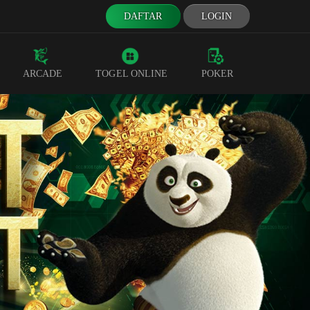
DAFTAR
LOGIN
ARCADE
TOGEL ONLINE
POKER