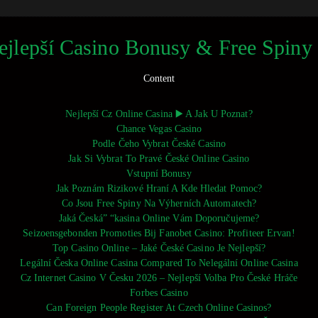
ejlepší Casino Bonusy & Free Spiny
Content
Nejlepší Cz Online Casina ▶️ A Jak U Poznat?
Chance Vegas Casino
Podle Čeho Vybrat České Casino
Jak Si Vybrat To Pravé České Online Casino
Vstupní Bonusy
Jak Poznám Rizikové Hraní A Kde Hledat Pomoc?
Co Jsou Free Spiny Na Výherních Automatech?
Jaká Česká” “kasina Online Vám Doporučujeme?
Seizoensgebonden Promoties Bij Fanobet Casino: Profiteer Ervan!
Top Casino Online – Jaké České Casino Je Nejlepší?
Legální Česka Online Casina Compared To Nelegální Online Casina
Cz Internet Casino V Česku 2026 – Nejlepší Volba Pro České Hráče
Forbes Casino
Can Foreign People Register At Czech Online Casinos?