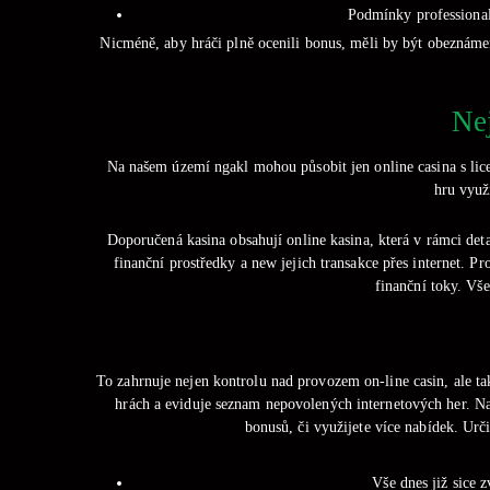
Podmínky professional
Nicméně, aby hráči plně ocenili bonus, měli by být obeznám
Ne
Na našem území ngakl mohou působit jen online casina s licen
hru využí
Doporučená kasina obsahují online kasina, která v rámci deta
finanční prostředky a new jejich transakce přes internet. P
finanční toky. Vš
To zahrnuje nejen kontrolu nad provozem on-line casin, ale ta
hrách a eviduje seznam nepovolených internetových her​​​​. 
bonusů, či využijete více nabídek. Urči
Vše dnes již sice 