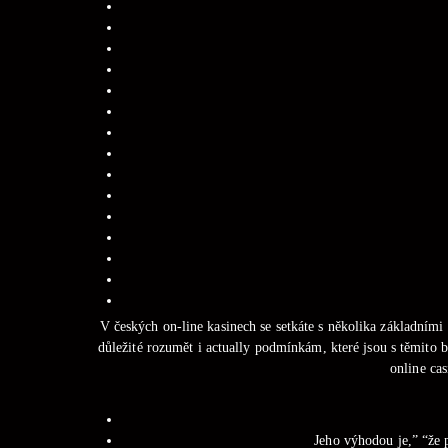
V českých on-line kasinech se setkáte s několika základními 
důležité rozumět i actually podmínkám, které jsou s těmito
online cas
Jeho výhodou je,” “že p