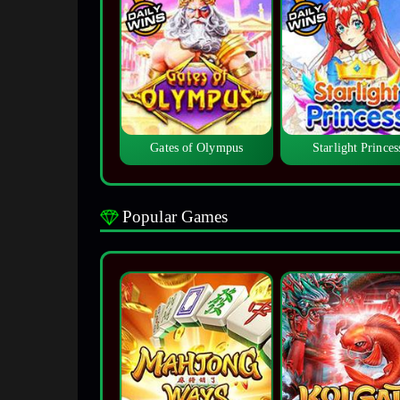
Gates of Olympus
Starlight Princes
Popular Games