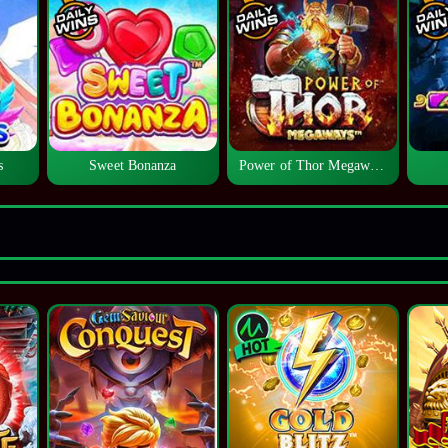
s
Sweet Bonanza
Power of Thor Megaways