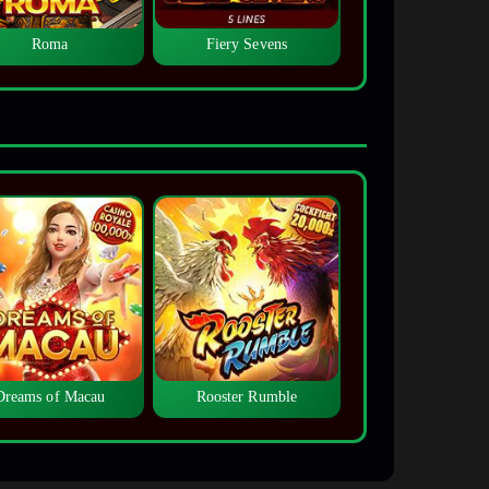
Roma
Fiery Sevens
Dreams of Macau
Rooster Rumble