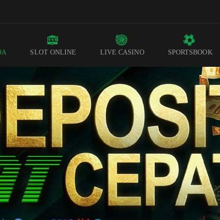
DA
SLOT ONLINE
LIVE CASINO
SPORTSBOOK