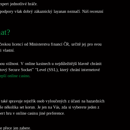
pert jednotlivé hráče.
podpory však dobrý zákaznický layanan neznačí. Náš recenzní
at?
eskou licencí od Ministerstva financí ČR, určitě jej pro svou
i vlastní.
u stížnost. V online kasinech u nejdůležitější hlavně chránit
bitový Secure Socket” “Level (SSL), který chrání internetové
lepší online casino
.
také spravuje rejstřík osob vyloučených z účasti na hazardních
e několika set korun. Je jen na Vás, zda si vyberete jeden z
ert hru v online casinu jiné preference.
e přece jen zabere.