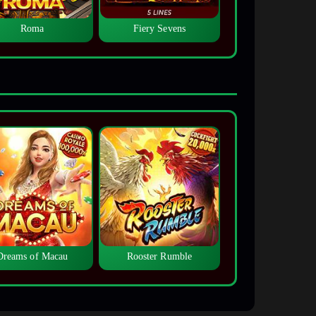
Roma
Fiery Sevens
Dreams of Macau
Rooster Rumble