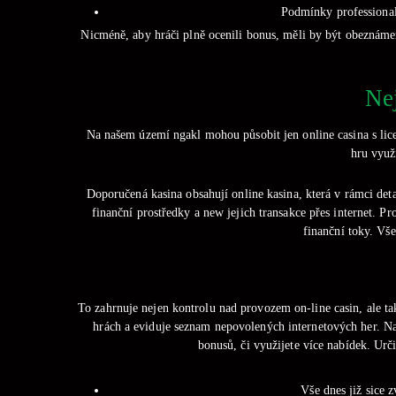
Podmínky professional
Nicméně, aby hráči plně ocenili bonus, měli by být obeznám
Ne
Na našem území ngakl mohou působit jen online casina s licen
hru využí
Doporučená kasina obsahují online kasina, která v rámci deta
finanční prostředky a new jejich transakce přes internet. P
finanční toky. Vš
To zahrnuje nejen kontrolu nad provozem on-line casin, ale ta
hrách a eviduje seznam nepovolených internetových her​​​​. 
bonusů, či využijete více nabídek. Urči
Vše dnes již sice 