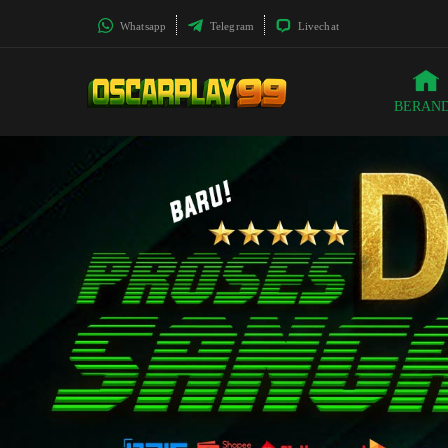
Whatsapp
Telegram
Livechat
BERAN