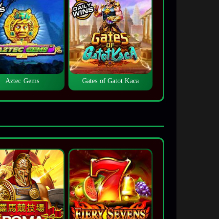
Aztec Gems
Gates of Gatot Kaca