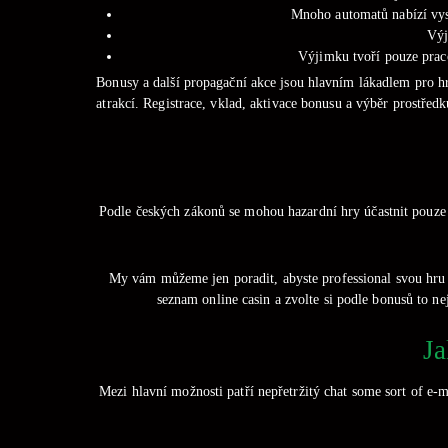
Mnoho automatů nabízí vys
Výj
Výjimku tvoří pouze praco
Bonusy a další propagační akce jsou hlavním lákadlem pro hr
atrakcí. Registrace, vklad, aktivace bonusu a výběr prostř
Podle českých zákonů se mohou hazardní hry účastnit pouze hr
My vám můžeme jen poradit, abyste professional svou hru vo
seznam online casin a zvolte si podle bonusů to n
Ja
Mezi hlavní možnosti patří nepřetržitý chat some sort of e-