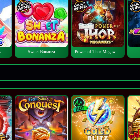
s
Sweet Bonanza
Power of Thor Megaways