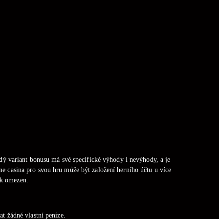
aždý variant bonusu má své specifické výhody i nevýhody, a je
e casina pro svou hru může být založení herního účtu u více
rak omezen.
at žádné vlastní peníze.