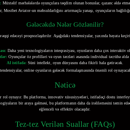
:
Müxtəlif mərhələlərdə oyunçulara təqdim olunan bonuslar, qazanc əldə etmə ş
r, Mostbet Aviator-un məhsuldarlığını artırmaqla yanaşı, oyunçuların bağlılığın
Gələcəkdə Nələr Gözlənilir?
əqqi edəcəyi proqnozlaşdırılır. Aşağıdakı tendensiyalar, yaxında həyata keçiri
ası:
Daha yeni texnologiyaların inteqrasiyası, oyunların daha çox interaktiv o
tlər:
Oyunçular öz profilləri və oyun tərzləri əsasında individual təcrübə əldə 
AI istifadə:
Süni intellekt, oyun dünyasını daha fikirli hala gətirəcək.
tendensiyalar, online oyunların gələcək formalaşmasında önəmli rol oynayacak
Nəticə
 rol oynayır. Bu platforma, innovativ xüsusiyyətləri, istifadəçi dostu interfeys
giyaların bir araya gəlməsi, bu platformanın daha da irəliləməsini təmin edəcə
eğlenceli və effektiv olacaqdır.
Tez-tez Verilən Suallar (FAQs)