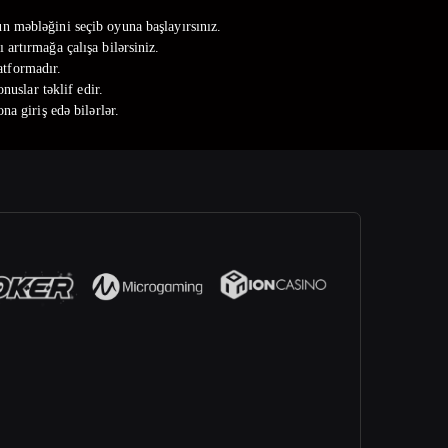
 məbləğini seçib oyuna başlayırsınız.
 artırmağa çalışa bilərsiniz.
atformadır.
uslar təklif edir.
na giriş edə bilərlər.