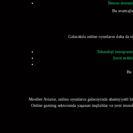
Bonus sistemi
Bu avantajla
Gələcəkdə online oyunların daha da tər
Teknoloji inteqrasiy
Şəxsi mühi
Bu 
Mostbet Aviator, online oyunların gələcəyində əhəmiyyətli bir
Online gaming sektorunda yaşanan inqilablar və yeni texnolo