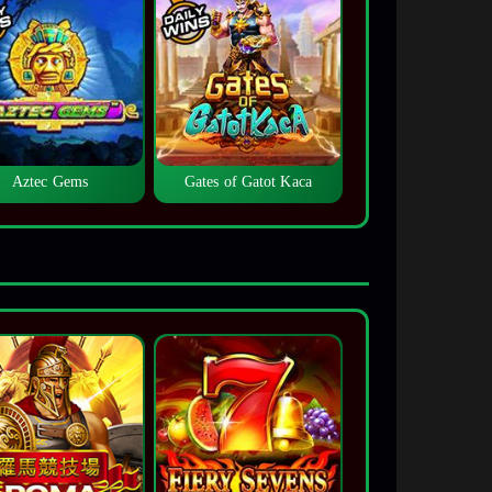
Aztec Gems
Gates of Gatot Kaca