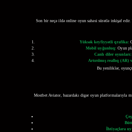
Son bir neçə ildə online oyun sahəsi sürətlə inkişaf edir.
Yüksək keyfiyyətli qrafika:
O
Mobil uyğunluq:
Oyun pla
Canlı diler oyunları:
Artırılmış reallıq (AR) v
Bu yeniliklər, oyunç
Mostbet Aviator, bazardakı digər oyun platformalarıyla m
Çeş
Büt
İhtiyaçlara uy