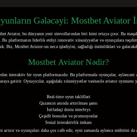
yunların Gələcəyi: Mostbet Aviator İn
bet Aviator, bu dünyanın yeni simvollarından biri kimi ortaya çıxır. Bu məq
. Bu platformanın liderlik etdiyi innovativ xüsusiyyətlər və oyunçulara təqdim
ək. Biz, Mostbet Aviator-un necə işlədiyini, sağladığı üstünlükləri və gələcəkd
Mostbet Aviator Nədir?
edən interaktiv bir oyun platformasıdır. Bu platformada oyunçular, əyləncəni ar
r araya gətirir. Oynayıcılar, aşağıdakı xüsusiyyətlər vasitəsilə aviator oyununu
Real-time oyun təklifləri
Qazancın anında artırılması şansı
İstifadəçi dostu interfeys
Çeşidli bonuslar və promosyonlar
Sosial interaktivlik imkanı
ini artırır və oyunçuları daha çox cəlb edir, eyni zamanda əyləncə mühitini də 