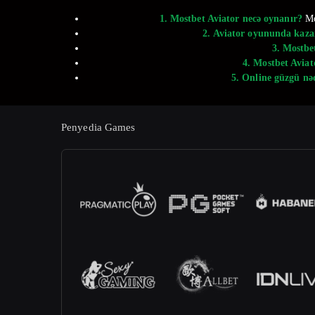
1. Mostbet Aviator necə oynanır?
Mos
2. Aviator oyununda kazan
3. Mostbe
4. Mostbet Avia
5. Online güzgü nə
Penyedia Games