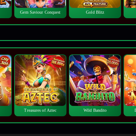
Gem Saviour Conquest
Gold Blitz
Treasures of Aztec
Wild Bandito