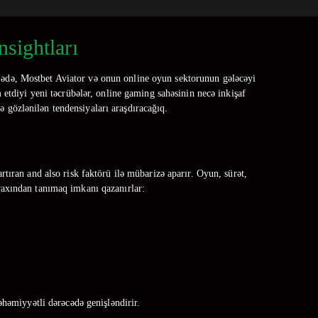
sightları
alədə, Mostbet Aviator və onun online oyun sektorunun gələcəyi
 etdiyi yeni təcrübələr, online gaming sahəsinin necə inkişaf
ə gözlənilən tendensiyaları araşdıracağıq.
tıran and also risk faktörü ilə mübarizə aparır. Oyun, sürət,
 yaxından tanımaq imkanı qazanırlar:
əhəmiyyətli dərəcədə genişləndirir.