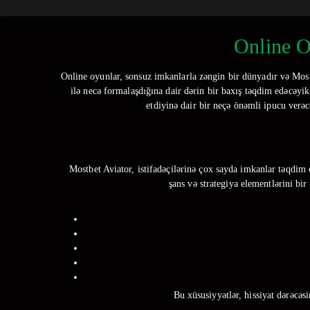
Online O
Online oyunlar, sonsuz imkanlarla zəngin bir dünyadır və Most
ilə necə formalaşdığına dair dərin bir baxış təqdim edəcəyik
etdiyinə dair bir neçə önəmli ipucu verəc
Mostbet Aviator, istifadəçilərinə çox sayda imkanlar təqdim 
şans və strategiya elementlərini bi
Bu xüsusiyyətlər, hissiyat dərəcəs