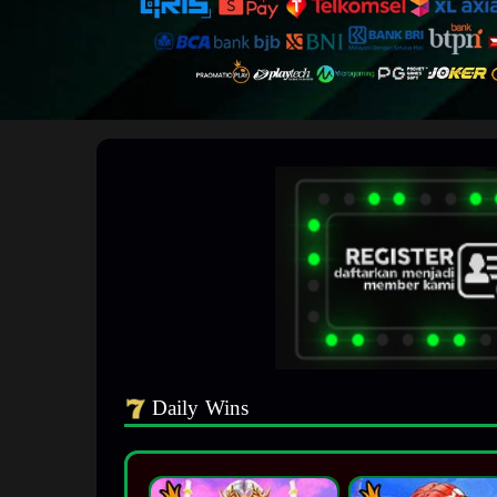
Daily Wins