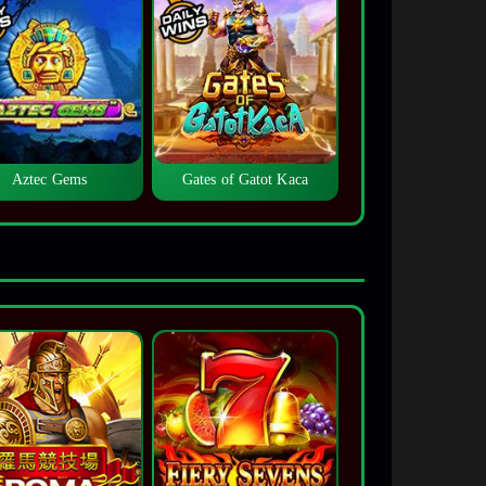
Aztec Gems
Gates of Gatot Kaca