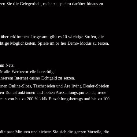
zen Sie die Gelegenheit, mehr zu spielen darüber hinaus zu
über erklimmen. Insgesamt gibt es 10 wichtige Stufen, die
chtige Möglichkeiten, Spiele im or her Demo-Modus zu testen,
 am Netz.
ür alle Werbevorteile berechtigt.
nserem Internet casino Echtgeld zu setzen.
en Online-Slots, Tischspielen und Are living Dealer-Spielen
ven Bonusfunktionen und hohen Auszahlungsquoten. Ja, neue
onus von bis zu 200 % kklk Einzahlungsbetrags und bis zu 100
die paar Minuten und sichern Sie sich die ganzen Vorteile, die