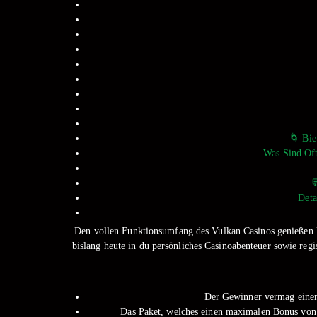
🌀 Bie
Was Sind Oft

Deta
Den vollen Funktionsumfang des Vulkan Casinos genießen led
bislang heute in du persönliches Casinoabenteuer sowie reg
Der Gewinner vermag einer 
Das Paket, welches einen maximalen Bonus von 1.