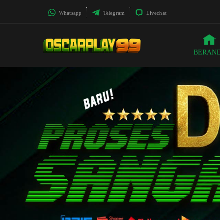
Whatsapp
Telegram
Livechat
BERAN