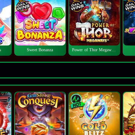
s
Sweet Bonanza
Power of Thor Megaways