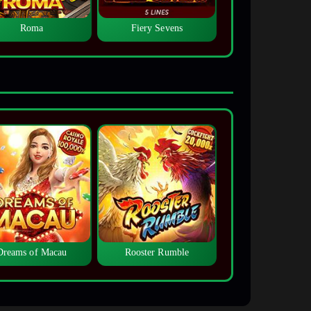
Roma
Fiery Sevens
Dreams of Macau
Rooster Rumble