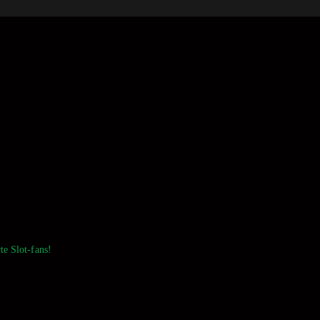
e
te Slot-fans!