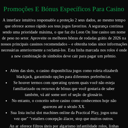
Promoções E Bónus Específicos Para Casino
A interface intuitiva responsable a proteção 2 seus dados, ao mesmo tempo
que oferece acesso rápido aos teus jogos favoritos. A segurança continua
sendo uma prioridade máxima, o que faz do Leon On line casino um nome
de peso no setor. Aproveite os melhores bônus de rodadas grátis de 2026 na
nossos principais cassinos recomendados – e obtenha todas since informações
necessárias anteriormente a reclamá-los. Esta linha marcada nos rolos é onde
a new combinação de símbolos deve cair para pagar um prêmio.
Além das slots, o casino disponibiliza jogos como roleta elizabeth
blackjack, garantindo opções para diferentes preferências.
Se houver termos com operating system quais você não esteja
familiarizado ou recursos de bônus que você gostaria de saber
também, vá até some sort of seção de glossário.
No entanto, o conceito sobre casino como conhecemos hoje não
apareceu até o século XX.
Sua lista inclui slot machines online da Practical Play, jogos uma
vez que” “retailers concepção álacre, stop que muitos outros.
An ar oferece filtros úteis por algarismo infantilidade rolos, linhas