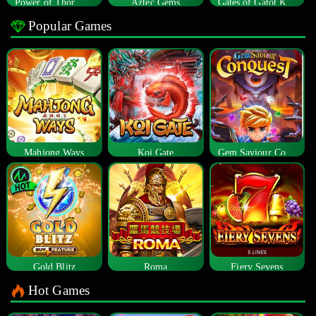
Power of Thor Megaways
Aztec Gems
Gates of Gatot Kaca
Popular Games
Mahjong Ways
Koi Gate
Gem Saviour Conquest
Gold Blitz
Roma
Fiery Sevens
Hot Games