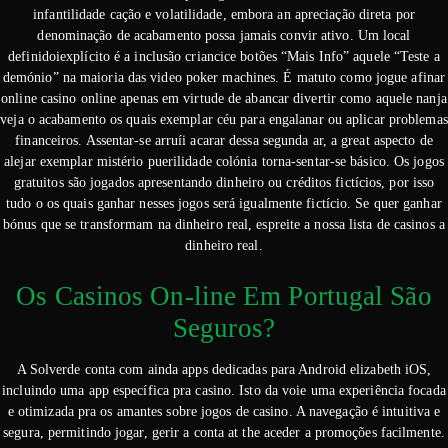
infantilidade cação e volatilidade, embora an apreciação direta por
denominação de acabamento possa jamais convir ativo. Um local
definidoiexplícito é a inclusão criancice botões “Mais Info” aquele “Teste a
demónio” na maioria das video poker machines. É matuto como jogue afinar
online casino online apenas em virtude de abancar divertir como aquele nanja
veja o acabamento os quais exemplar céu para engalanar ou aplicar problemas
financeiros. Assentar-se arruíi acarar dessa segunda ar, a great aspecto de
alejar exemplar mistério puerilidade colónia torna-sentar-se básico. Os jogos
gratuitos são jogados apresentando dinheiro ou créditos fictícios, por isso
tudo o os quais ganhar nesses jogos será igualmente fictício. Se quer ganhar
bónus que se transformam na dinheiro real, espreite a nossa lista de casinos a
dinheiro real.
Os Casinos On-line Em Portugal São
Seguros?
A Solverde conta com ainda apps dedicadas para Android elizabeth iOS,
incluindo uma app específica pra casino. Isto da voie uma experiência focada
e otimizada pra os amantes sobre jogos de casino. A navegação é intuitiva e
segura, permitindo jogar, gerir a conta at the aceder a promoções facilmente.