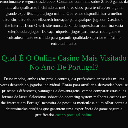
emocionante e segura desde 2020. Contamos com mais sobre 2. 200 games da
mais alta qualidade, incluindo as melhores slots, para te oferecer alguma
grande experiência para jogo online. Queremos disponibilizar a melhor
diversão, diversidade elizabeth inovação para qualquer jogador. Cassino on
the internet Leon O web site nunca deixa de impressionar com tua vasta
seleção sobre jogos. De caça-níqueis a jogos para mesa, cada game é
cuidadosamente escolhido para garantir qualidade superior e máximo
entretenimento.
Qual É O Online Casino Mais Visitado
No Ano De Portugal?
Desse modos, ambos têm prós e contras, e a preferência entre eles muitas
vezes depende do jogador individual. Então para auxiliar a desvendar because
principais diferenças, vantagens e desvantagens, vamos comparar estas duas
formas de lazer. Selecionar sobretudo operating system melhores casinos on
the internet em Portugal necessita de pesquisa meticulosa e um olhar cortes a
determinados critérios que garantem uma experiência de game segura e
gratificador
casino portugal online
.