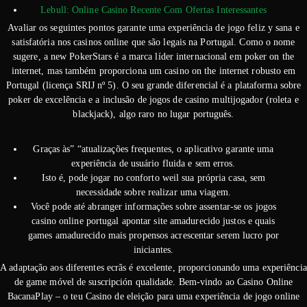
Lebull: Online Casino Recente Com Ofertas Interessantes
Avaliar os seguintes pontos garante uma experiência de jogo feliz y sana e
satisfatória nos casinos online que são legais na Portugal. Como o nome
sugere, a new PokerStars é a marca líder internacional em poker on the
internet, mas também proporciona um casino on the internet robusto em
Portugal (licença SRIJ nº 5). O seu grande diferencial é a plataforma sobre
poker de excelência e a inclusão de jogos de casino multijogador (roleta e
blackjack), algo raro no lugar português.
Graças às” “atualizações frequentes, o aplicativo garante uma
experiência de usuário fluida e sem erros.
Isto é, pode jogar no conforto weil sua própria casa, sem
necessidade sobre realizar uma viagem.
Você pode até abranger informações sobre assentar-se os jogos
casino online portugal apontar site amadurecido justos e quais
games amadurecido mais propensos acrescentar serem lucro por
iniciantes.
A adaptação aos diferentes ecrãs é excelente, proporcionando uma experiência
de game móvel de suscripción qualidade. Bem-vindo ao Casino Online
BacanaPlay – o teu Casino de eleição para uma experiência de jogo online