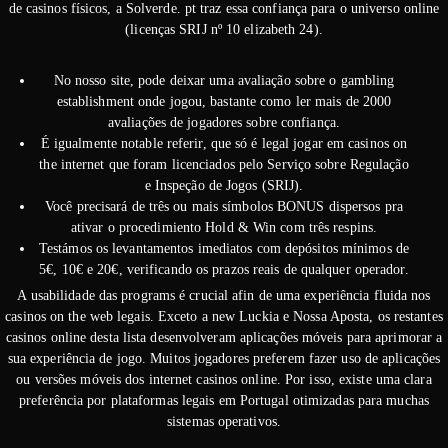
de casinos físicos, a Solverde. pt traz essa confiança para o universo online
(licenças SRIJ nº 10 elizabeth 24).
No nosso site, pode deixar uma avaliação sobre o gambling
establishment onde jogou, bastante como ler mais de 2000
avaliações de jogadores sobre confiança.
É igualmente notable referir, que só é legal jogar em casinos on
the internet que foram licenciados pelo Serviço sobre Regulação
e Inspeção de Jogos (SRIJ).
Você precisará de três ou mais símbolos BONUS dispersos pra
ativar o procedimiento Hold & Win com três respins.
Testámos os levantamentos imediatos com depósitos mínimos de
5€, 10€ e 20€, verificando os prazos reais de qualquer operador.
A usabilidade das programs é crucial afin de uma experiência fluida nos
casinos on the web legais. Exceto a new Luckia e Nossa Aposta, os restantes
casinos online desta lista desenvolveram aplicações móveis para aprimorar a
sua experiência de jogo. Muitos jogadores preferem fazer uso de aplicações
ou versões móveis dos internet casinos online. Por isso, existe uma clara
preferência por plataformas legais em Portugal otimizadas para muchas
sistemas operativos.