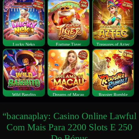
Lucky Neko
Fortune Tiger
Treasures of Aztec
Wild Bandito
Dreams of Macau
Rooster Rumble
“bacanaplay: Casino Online Lawful
Com Mais Para 2200 Slots E 250
De Bónus