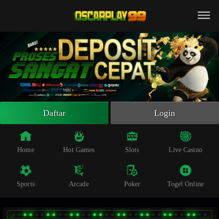
Beranda
Slot Online
Live Casino
Sportsbook
Arcade
Togel Online
Daftar
Login
Poker
Whatsapp
Home
Hot Games
Slots
Live Casino
Telegram
Sports
Arcade
Poker
Togel Online
Livechat