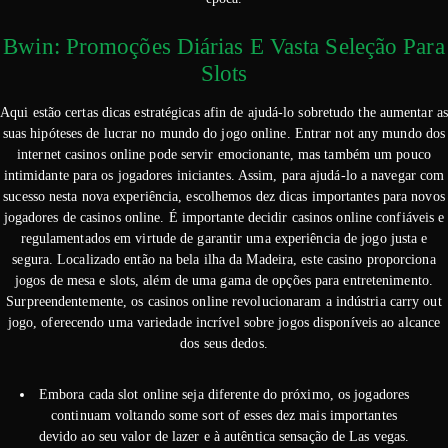
Bwin: Promoções Diárias E Vasta Seleção Para
Slots
Aqui estão certas dicas estratégicas afin de ajudá-lo sobretudo the aumentar as
suas hipóteses de lucrar no mundo do jogo online. Entrar not any mundo dos
internet casinos online pode servir emocionante, mas também um pouco
intimidante para os jogadores iniciantes. Assim, para ajudá-lo a navegar com
sucesso nesta nova experiência, escolhemos dez dicas importantes para novos
jogadores de casinos online. É importante decidir casinos online confiáveis e
regulamentados em virtude de garantir uma experiência de jogo justa e
segura. Localizado então na bela ilha da Madeira, este casino proporciona
jogos de mesa e slots, além de uma gama de opções para entretenimento.
Surpreendentemente, os casinos online revolucionaram a indústria carry out
jogo, oferecendo uma variedade incrível sobre jogos disponíveis ao alcance
dos seus dedos.
Embora cada slot online seja diferente do próximo, os jogadores
continuam voltando some sort of esses dez mais importantes
devido ao seu valor de lazer e à autêntica sensação de Las vegas.