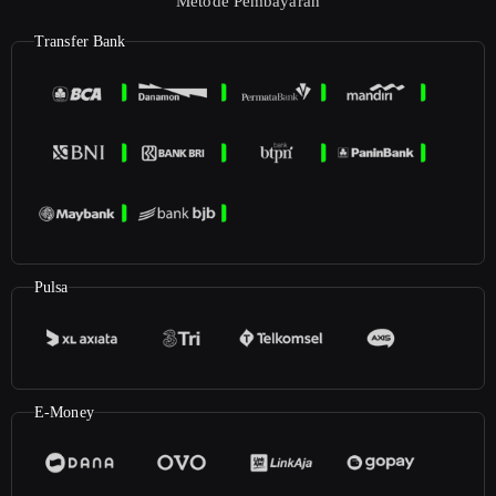
Metode Pembayaran
Transfer Bank
Pulsa
E-Money