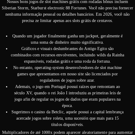
Nossos bons jogos de slot machines grátis com rodadas bônus incluem
Siberian Storm, Starburst electronic 88 Fortunes. Você não precisa fornecer
nenhuma informação pessoal ou detalhes bancários. Em 2026, você não
precisa ze limitar apenas aos slots grátis de centavos.
Quando um jogador finalmente ganha um jackpot, geralmente é
uma soma de dinheiro muito significativa.
Gráficos e visuais deslumbrantes do Antigo Egito são
combinados com recursos envolventes, incluindo wilds da Rainha
expansíveis, rodadas grátis e uma roda da fortuna.
No entanto, operating-system desenvolvedores de slot machine
games que apresentamos em nosso site são licenciados por
reguladores de jogos sobre azar.
Ademais, o jogo em Portugal possui raízes que remontam ao
século XV, quando o rei João I introduziu as primeiras leis de
jogo afin de regular os jogos de dados que eram populares na
época.
Sugerimos o casino da Betclic, aquele possui a capital lembrança
acercade jogos sobre roleta, uma sucesión que mais para 15
títulos disponíveis.
Multiplicadores de até 1000x podem aparecer aleatoriamente para aumentar