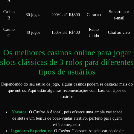
A
Casino
Suporte por
30 jogos
200% até R$300
Curacao
B
e-mail
Casino
Reino
40 jogos
150% até R$400
Chat ao vivo
C
Unido
Os melhores casinos online para jogar
slots clássicas de 3 rolos para diferentes
tipos de usuários
Dependendo do seu estilo de jogo, alguns casinos podem se destacar mais do
que outros. Aqui estão algumas recomendações com base em tipos de
usuários:
Novatos:
O
Casino A
é ideal, pois oferece uma ampla variedade
de slots e um bônus de boas-vindas atrativo, perfeito para quem
está começando.
Jogadores Experientes:
O
Casino C
destaca-se pela variedade de