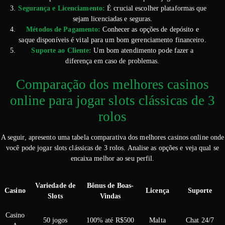
Segurança e Licenciamento:
É crucial escolher plataformas que
sejam licenciadas e seguras.
Métodos de Pagamento:
Conhecer as opções de depósito e
saque disponíveis é vital para um bom gerenciamento financeiro.
Suporte ao Cliente:
Um bom atendimento pode fazer a
diferença em caso de problemas.
Comparação dos melhores casinos
online para jogar slots clássicas de 3
rolos
A seguir, apresento uma tabela comparativa dos melhores casinos online onde
você pode jogar slots clássicas de 3 rolos. Analise as opções e veja qual se
encaixa melhor ao seu perfil.
Variedade de
Bônus de Boas-
Casino
Licença
Suporte
Slots
Vindas
Casino
50 jogos
100% até R$500
Malta
Chat 24/7