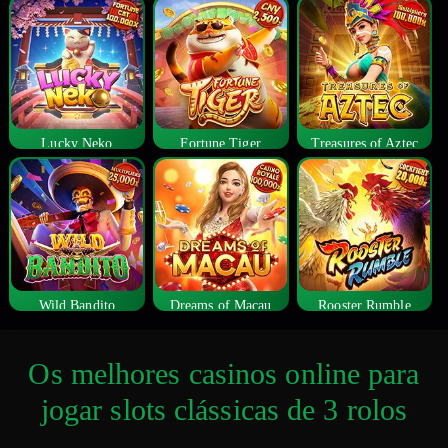
Lucky Neko
Fortune Tiger
Treasures of Aztec
Wild Bandito
Dreams of Macau
Rooster Rumble
Os melhores casinos online para
jogar slots clássicas de 3 rolos