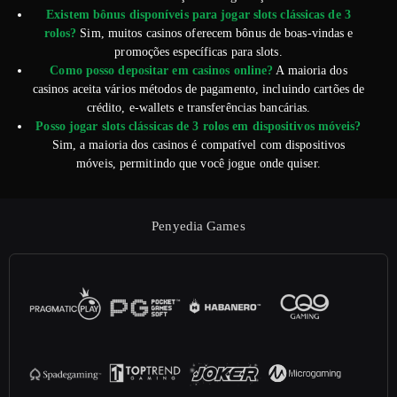
Existem bônus disponíveis para jogar slots clássicas de 3
rolos?
Sim, muitos casinos oferecem bônus de boas-vindas e
promoções específicas para slots.
Como posso depositar em casinos online?
A maioria dos
casinos aceita vários métodos de pagamento, incluindo cartões de
crédito, e-wallets e transferências bancárias.
Posso jogar slots clássicas de 3 rolos em dispositivos móveis?
Sim, a maioria dos casinos é compatível com dispositivos
móveis, permitindo que você jogue onde quiser.
Penyedia Games