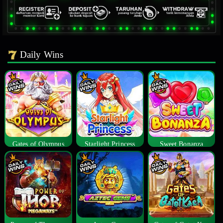
Daily Wins
Gates of Olympus
Starlight Princess
Sweet Bonanza