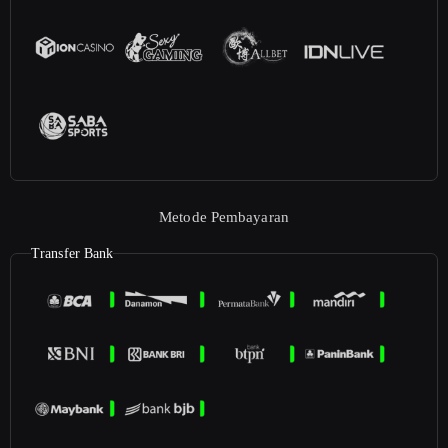
Metode Pembayaran
Transfer Bank