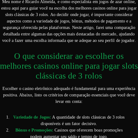
Meu nome é Ricardo Almeida, e como especialista em jogos de azar online,
estou aqui para guiar você na escolha dos melhores casinos online para jogar
slots clássicas de 3 rolos. Ao decidir onde jogar, é importante considerar
aspectos como a variedade de jogos, bônus, métodos de pagamento e a
segurança oferecida pelas plataformas. Neste artigo, farei uma comparação
detalhada entre algumas das opções mais destacadas do mercado, ajudando
você a fazer uma escolha informada que se adeque ao seu perfil de jogador.
O que considerar ao escolher os
melhores casinos online para jogar slot
clássicas de 3 rolos
Escolher o casino eletrônico adequado é fundamental para uma experiência
positiva. Abaixo, listo os critérios de comparação essenciais que você deve
levar em conta:
Variedade de Jogos:
A quantidade de slots clássicas de 3 rolos
disponíveis é um fator decisivo.
Bônus e Promoções:
Casinos que oferecem boas promoções
podem aumentar seu saldo e tempo de jogo.