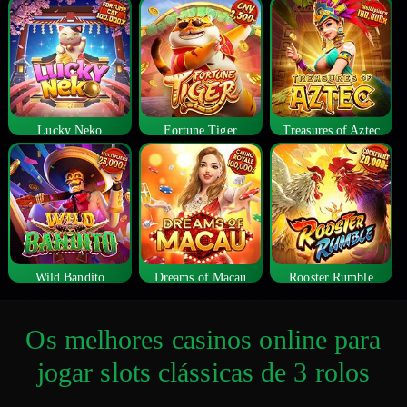
Lucky Neko
Fortune Tiger
Treasures of Aztec
Wild Bandito
Dreams of Macau
Rooster Rumble
Os melhores casinos online para
jogar slots clássicas de 3 rolos