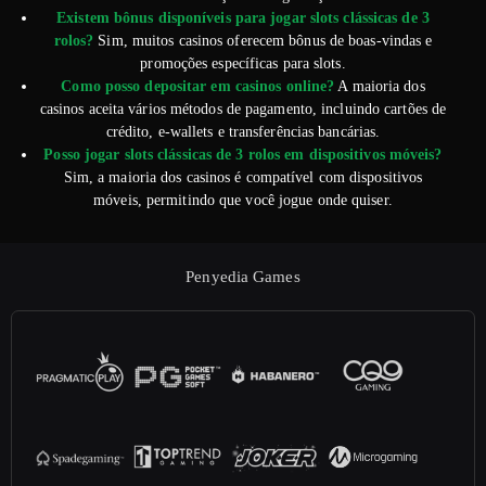
Existem bônus disponíveis para jogar slots clássicas de 3
rolos?
Sim, muitos casinos oferecem bônus de boas-vindas e
promoções específicas para slots.
Como posso depositar em casinos online?
A maioria dos
casinos aceita vários métodos de pagamento, incluindo cartões de
crédito, e-wallets e transferências bancárias.
Posso jogar slots clássicas de 3 rolos em dispositivos móveis?
Sim, a maioria dos casinos é compatível com dispositivos
móveis, permitindo que você jogue onde quiser.
Penyedia Games