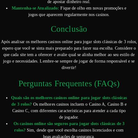
de apostar dinheiro real.
Mantenha-se Atualizado:
Fique de olho em novas promoções e
jogos que aparecem regularmente nos casinos.
Conclusão
Após analisar os melhores casinos online para jogar slots clássicas de 3 rolos,
espero que você se sinta mais preparado para fazer sua escolha. Considere o
que cada site tem a oferecer e avalie qual se alinha melhor ao seu estilo de
jogo e necessidades. Lembre-se sempre de jogar de forma responsável e se
divertir!
Perguntas Frequentes (FAQs)
Quais são os melhores casinos online para jogar slots clássicas
de 3 rolos?
Os melhores casinos incluem o Casino A, Casino B e
Casino C, com diferentes características para atender a cada tipo
de jogador.
Os casinos online são seguros para jogar slots clássicas de 3
rolos?
Sim, desde que você escolha casinos licenciados e com
boas avaliações de segurança.