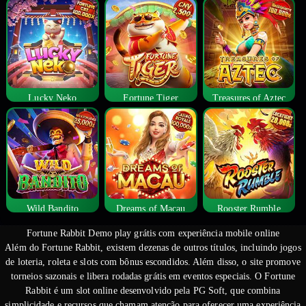
Lucky Neko
Fortune Tiger
Treasures of Aztec
Wild Bandito
Dreams of Macau
Rooster Rumble
Fortune Rabbit Demo play grátis com experiência mobile online
Além do Fortune Rabbit, existem dezenas de outros títulos, incluindo jogos
de loteria, roleta e slots com bônus escondidos. Além disso, o site promove
torneios sazonais e libera rodadas grátis em eventos especiais. O Fortune
Rabbit é um slot online desenvolvido pela PG Soft, que combina
simplicidade e recursos que chamam atenção para oferecer uma experiência