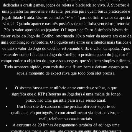
dedicadas a crash games, jogos de roleta e blackjack ao vivo. A Superbet é
uma plataforma moderna e vibrante, perfeita para quem busca praticidade e
jogabilidade fluida. Use os controles ‘+’ e ‘-‘ para definir o valor da aposta
virtual. Quando aparece nas três posições de uma linha vencedora, retorna
20x o valor apostado ao jogador. O Lingote de Ouro é símbolo básico de
maior valor do Jogo do Coelho, retornando 10x o valor da aposta em caso de
uma combinação vencedora. O Foguete está entre os símbolos mais básicos e
de baixo valor do Jogo do Coelho, retornando 0,3x o valor da aposta. Após
entender como funciona o Jogo do Coelho, o próximo passo do jogador é
compreender o objetivo do jogo e suas regras, que são bem simples e diretas.
Tudo acontece rápido, com rodadas que fluem bem e deixam espaço para
aquele momento de expectativa que todo bom slot precisa.
O sistema busca um equilíbrio entre entradas e saídas, o que
significa que o RTP (Retorno ao Jogador) é uma média de longo
prazo, não uma garantia para a sua sessão atual.
Um bom site de cassino online precisa oferecer suporte de
qualidade, em português, e com atendimento via chat ao vivo, e-
mail, telefone ou canais sociais.
A estrutura de 20 linhas de pagamento também dá ao jogo uma
volatilidade média, ou seja, ele oferece um equilíbrio interessante