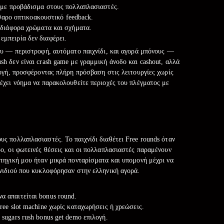
ν με προβάδισμα στους πολλαπλασιαστές.
θαρο οπτικοακουστικό feedback.
ε διάφορα χρώματα και σχήματα.
εμπειρία δεν διαφέρει.
χου — περιστροφή, αυτόματο παιχνίδι, και αγορά μπόνους —
sh δεν είναι crash game με γραμμική άνοδο και cashout, αλλά
ιλογή, προσφέροντας πλήρη πρόσβαση στις λειτουργίες χωρίς
 έχει νόημα να παρακολουθείτε περιοχές του πλέγματος με
υς πολλαπλασιαστές. Το παιχνίδι διαθέτει Free rounds όταν
ρο, οι φωτεινές θέσεις και οι πολλαπλασιαστές παραμένουν
ατηγική μου ήταν μικρά πονταρίσματα και υπομονή μέχρι να
χνιδιού που κυκλοφόρησαν στην ελληνική αγορά.
α απαιτείται bonus round.
free slot machine χωρίς καταχωρήσεις ή χρεώσεις.
 sugars rush bonus get demo επιλογή.