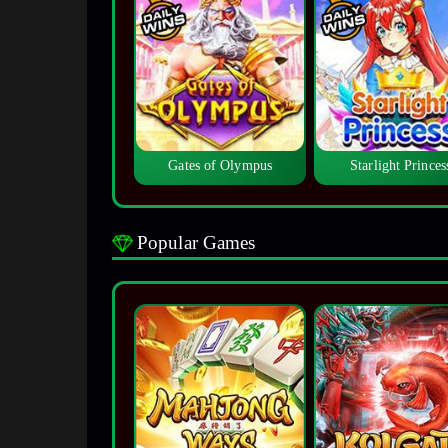
Gates of Olympus
Starlight Princes
Popular Games