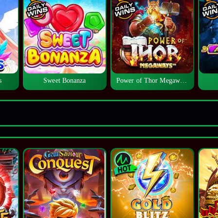
s
Sweet Bonanza
Power of Thor Megaways