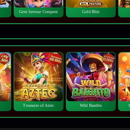
Gem Saviour Conquest
Gold Blitz
Treasures of Aztec
Wild Bandito