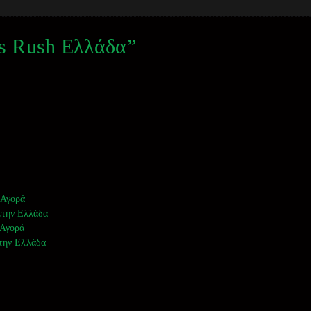
rs Rush Ελλάδα”
 Αγορά
Στην Ελλάδα
 Αγορά
Στην Ελλάδα