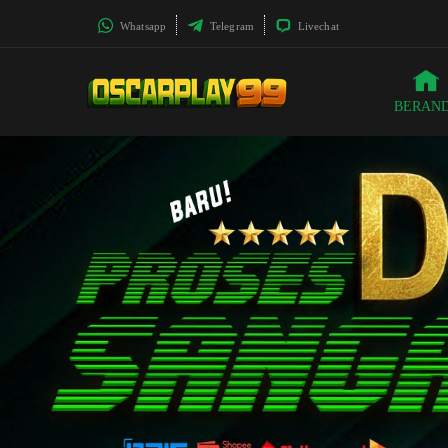
Whatsapp
Telegram
Livechat
BERAN