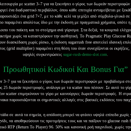
λειτουργία με scatter 3–7 για να ξεκινήσει ο γύρος των δωρεάν περιστροφώ
γεί ένα διαδραστικό περιβάλλον, όπου κάθε επιτυχία ανταμείβεται με ξεκά
παρουσιάζει ένα grid 7×7, με το κάθε κελί να γεμίζει από σύμβολα-γλυκά σ
o παραμένει απολύτως ίδιο με την έκδοση με πραγματικά χρήματα, οπότε η 
λοιπο του παίκτη και το στοίχημα ανά γύρισμα. Στα δεξιά, τα κουμπιά ελέγ
ακτήρα χωρίς να καταστρέφουν την αισθητική. Το Pragmatic Play Glucose Ru
λουν διασκέδαση χωρίς ρίσκο, η έκδοση sugarrush free αποτελεί ιδανική επ
 (grid multiplier) παραμένει στη θέση του όταν συνεχίζονται οι εκρήξεις,
υψηλές συγκεντρώσεις
sugar-rush-demo-slot.com
.
Προωθητικοί Κωδικοί Και Bonus Για”
er 3–7 για να ξεκινήσει ο γύρος των δωρεάν περιστροφών με προβάδισμα στο
ς 25 δωρεάν περιστροφές, ανάλογα με τα scatter που πέσουν. Σε αυτό το γύ
έον scatter επιμηκύνουν το γύρο με καινούργιες δωρεάν περιστροφές. Η στρ
πίνακα παρουσιάζονται οι σημαντικές αλλαγές στις βασικές εκδόσεις του παι
άδα σε αυτά τα σημεία, η απόδοση μπορεί να φτάσει υψηλά επίπεδα χωρίς ν
ίδι, να αποθηκεύσουν τις προτιμήσεις τους και να παίξουν το glucose rush 
ικό RTP (Return To Player) 96. 50% και κανονική ροή παιχνιδιού, χωρίς την