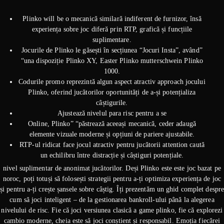
Plinko will be o mecanică similară indiferent de furnizor, însă
experiența sobre joc diferă prin RTP, grafică și funcțiile
suplimentare.
Jocurile de Plinko le găsești în secțiunea “Jocuri Insta”, având”
“una dispoziție Plinko XY, Easter Plinko mutterschwein Plinko
1000.
Codurile promo reprezintă algun aspect atractiv approach jocului
Plinko, oferind jucătorilor oportunități de a-și potențializa
câștigurile.
Ajustează nivelul para risc pentru a se
Online, Plinko” “păstrează aceeași mecanică, ceder adaugă
elemente vizuale moderne și opțiuni de pariere ajustabile.
RTP-ul ridicat face jocul atractiv pentru jucătorii attention caută
un echilibru între distracție și câștiguri potențiale.
nivel suplimentar de anonimat jucătorilor. Deși Plinko este este joc bazat pe
noroc, poți totuși să folosești strategii pentru a-ți optimiza experiența de joc
și pentru a-ți crește șansele sobre câștig. Îți prezentăm un ghid complet despr
cum să joci inteligent – de la gestionarea bankroll-ului până la alegerea
nivelului de risc. Fie că joci versiunea clasică a game plinko, fie că explorezi
cambio moderne, cheia este să joci conștient și responsabil. Emoția fiecărei