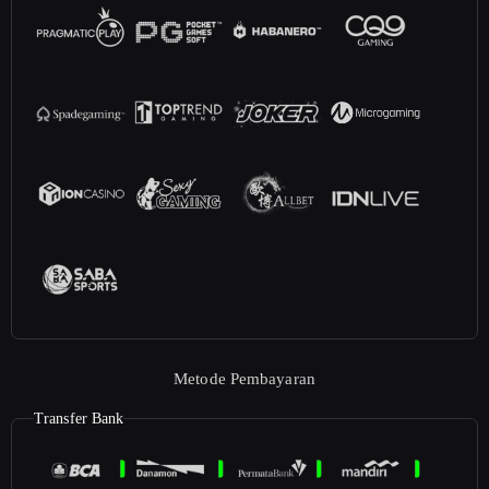
Metode Pembayaran
Transfer Bank