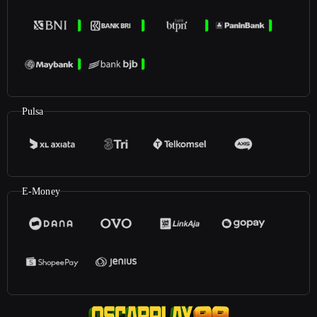
Pulsa
E-Money