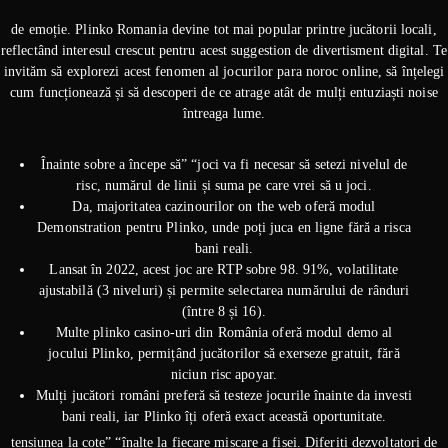
de emoție. Plinko Romania devine tot mai popular printre jucătorii locali,
reflectând interesul crescut pentru acest suggestion de divertisment digital. Te
invităm să explorezi acest fenomen al jocurilor para noroc online, să înțelegi
cum funcționează și să descoperi de ce atrage atât de mulți entuziaști noise
întreaga lume.
Înainte sobre a începe să” “joci va fi necesar să setezi nivelul de
risc, numărul de linii și suma pe care vrei să u joci.
Da, majoritatea cazinourilor on the web oferă modul
Demonstration pentru Plinko, unde poți juca en ligne fără a risca
bani reali.
Lansat în 2022, acest joc are RTP sobre 98. 91%, volatilitate
ajustabilă (3 niveluri) și permite selectarea numărului de rânduri
(între 8 și 16).
Multe plinko casino-uri din România oferă modul demo al
jocului Plinko, permițând jucătorilor să exerseze gratuit, fără
niciun risc apoyar.
Mulți jucători români preferă să testeze jocurile înainte da investi
bani reali, iar Plinko îți oferă exact această oportunitate.
tensiunea la cote” “înalte la fiecare mișcare a fisei. Diferiți dezvoltatori de