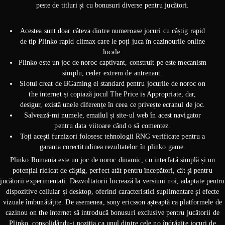
peste de titluri și cu bonusuri diverse pentru jucători.
Acestea sunt doar câteva dintre numeroase jocuri cu câștig rapid
de tip Plinko rapid climax care le poți juca în cazinourile online
locale.
Plinko este un joc de noroc captivant, construit pe este mecanism
simplu, ceder extrem de antrenant.
Slotul creat de BGaming el standard pentru jocurile de noroc on
the internet și copiază jocul The Price is Appropriate, dar,
desigur, existâ unele diferențe în ceea ce privește ecranul de joc.
Salvează-mi numele, emailul și site-ul web în acest navigator
pentru data viitoare când o să comentez.
Toți acești furnizori folosesc tehnologii RNG verificate pentru a
garanta corectitudinea rezultatelor în plinko game.
Plinko Romania este un joc de noroc dinamic, cu interfață simplă și un
potențial ridicat de câștig, perfect atât pentru începători, cât și pentru
jucătorii experimentați. Dezvoltatorii lucrează la versiuni noi, adaptate pentru
dispozitive cellular și desktop, oferind caracteristici suplimentare și efecte
vizuale îmbunătățite. De asemenea, sony ericsson așteaptă ca platformele de
cazinou on the internet să introducă bonusuri exclusive pentru jucătorii de
Plinko, consolidându-i poziția ca unul dintre cele no îndrăgite jocuri de