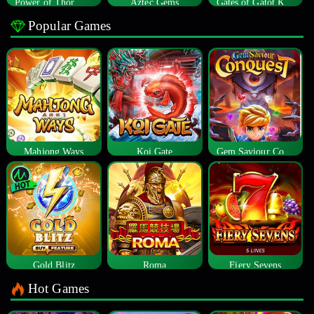
Power of Thor Megaways
Aztec Gems
Gates of Gatot Kaca
Popular Games
Mahjong Ways
Koi Gate
Gem Saviour Conquest
Gold Blitz
Roma
Fiery Sevens
Hot Games