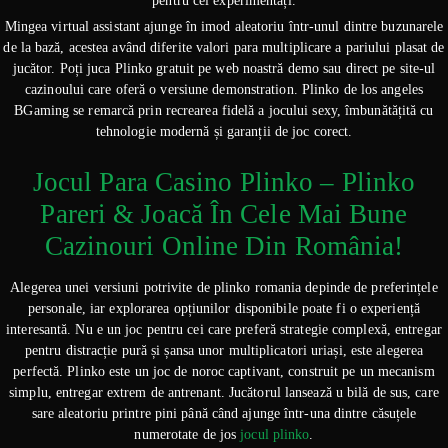
pentru cei experimentați.
Mingea virtual assistant ajunge în imod aleatoriu într-unul dintre buzunarele
de la bază, acestea având diferite valori para multiplicare a pariului plasat de
jucător. Poți juca Plinko gratuit pe web noastră demo sau direct pe site-ul
cazinoului care oferă o versiune demonstration. Plinko de los angeles
BGaming se remarcă prin recrearea fidelă a jocului sexy, îmbunătățită cu
tehnologie modernă și garanții de joc corect.
Jocul Para Casino Plinko – Plinko
Pareri & Joacă În Cele Mai Bune
Cazinouri Online Din România!
Alegerea unei versiuni potrivite de plinko romania depinde de preferințele
personale, iar explorarea opțiunilor disponibile poate fi o experiență
interesantă. Nu e un joc pentru cei care preferă strategie complexă, entregar
pentru distracție pură și șansa unor multiplicatori uriași, este alegerea
perfectă. Plinko este un joc de noroc captivant, construit pe un mecanism
simplu, entregar extrem de antrenant. Jucătorul lansează u bilă de sus, care
sare aleatoriu printre pini până când ajunge într-una dintre căsuțele
numerotate de jos
jocul plinko
.