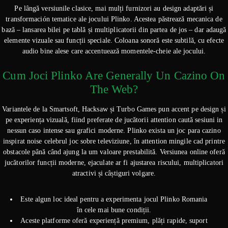
Pe lângă versiunile clasice, mai mulți furnizori au design adaptări și
transformación tematice ale jocului Plinko. Acestea păstrează mecanica de
bază – lansarea bilei pe tablă și multiplicatorii din partea de jos – dar adaugă
elemente vizuale sau funcții speciale. Coloana sonoră este subtilă, cu efecte
audio bine alese care accentuează momentele-cheie ale jocului.
Cum Joci Plinko Are Generally Un Cazino On
The Web?
Variantele de la Smartsoft, Hacksaw și Turbo Games pun accent pe design și
pe experiența vizuală, fiind preferate de jucătorii attention caută sesiuni in
nessun caso intense sau grafici moderne. Plinko exista un joc para cazino
inspirat noise celebrul joc sobre televiziune, în attention mingile cad printre
obstacole până când ajung la um valoare prestabilită. Versiunea online oferă
jucătorilor funcții moderne, ejaculate ar fi ajustarea riscului, multiplicatori
atractivi și câștiguri volgare.
Este algun loc ideal pentru a experimenta jocul Plinko Romania
în cele mai bune condiții.
Aceste platforme oferă experiență premium, plăți rapide, suport