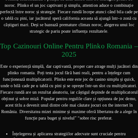
noroc. Plinko el un joc captivant și simplu, attention aduce o combinație
perfectă între noroc și strategie. Fiecare rundă începe atunci când bila cade pe
o tablă cu pini, iar jucătorul speră california aceasta să ajungă într-o zonă cu
câștiguri mari. Deși se bazează premature climax noroc, alegerea unui loc
strategic de pariu poate influența rezultatele.
Top Cazinouri Online Pentru Plinko Romania –
2025
Este o experiență simplă, dar captivantă, proper care atrage mulți jucători din
plinko romania. Poți testa jocul fără bani reali, pentru a înțelege cum
funcționează multiplicatorii. Plinko este este joc de casino simplu și quick,
unde o bilă cade pe u tablă cu pini și se oprește într-un slot cu multiplicatori.
Fiecare rundă are un rezultat aleatoriu, iar câștigul depinde de multiplicatorul
obținut și sobre miză. Popular pentru regulile clare și opțiunea de joc demo,
acest titlu a devenit unul dintre cele mai căutate jocuri on the internet în
România. Diversitatea mizei minime și maxime oferă libertatea de a alege în
funcție para buget și nivelul” “sobre risc preferat.
Înțelegerea și aplicarea strategiilor adecvate sunt cruciale pentru