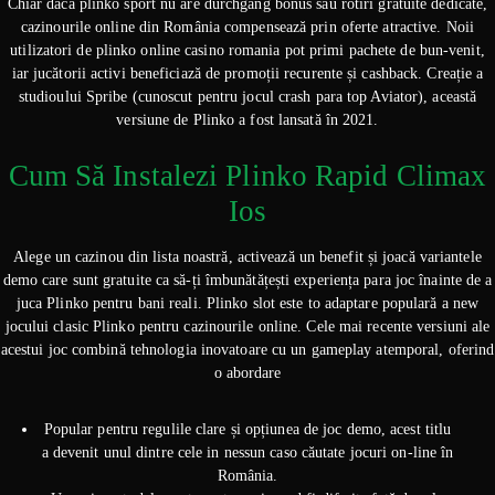
Chiar dacă plinko sport nu are durchgang bonus sau rotiri gratuite dedicate,
cazinourile online din România compensează prin oferte atractive. Noii
utilizatori de plinko online casino romania pot primi pachete de bun-venit,
iar jucătorii activi beneficiază de promoții recurente și cashback. Creație a
studioului Spribe (cunoscut pentru jocul crash para top Aviator), această
versiune de Plinko a fost lansată în 2021.
Cum Să Instalezi Plinko Rapid Climax
Ios
Alege un cazinou din lista noastră, activează un benefit și joacă variantele
demo care sunt gratuite ca să-ți îmbunătățești experiența para joc înainte de a
juca Plinko pentru bani reali. Plinko slot este to adaptare populară a new
jocului clasic Plinko pentru cazinourile online. Cele mai recente versiuni ale
acestui joc combină tehnologia inovatoare cu un gameplay atemporal, oferind
o abordare
Popular pentru regulile clare și opțiunea de joc demo, acest titlu
a devenit unul dintre cele in nessun caso căutate jocuri on-line în
România.