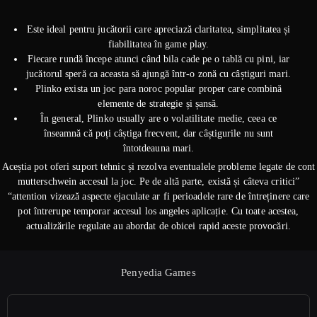
Este ideal pentru jucătorii care apreciază claritatea, simplitatea și
fiabilitatea în game play.
Fiecare rundă începe atunci când bila cade pe o tablă cu pini, iar
jucătorul speră ca aceasta să ajungă într-o zonă cu câștiguri mari.
Plinko exista un joc para noroc popular proper care combină
elemente de strategie și șansă.
În general, Plinko usually are o volatilitate medie, ceea ce
înseamnă că poți câștiga frecvent, dar câștigurile nu sunt
întotdeauna mari.
Aceștia pot oferi suport tehnic și rezolva eventualele probleme legate de cont
mutterschwein accesul la joc. Pe de altă parte, există și câteva critici”
“attention vizează aspecte ejaculate ar fi perioadele rare de întreținere care
pot întrerupe temporar accesul los angeles aplicație. Cu toate acestea,
actualizările regulate au abordat de obicei rapid aceste provocări.
Penyedia Games