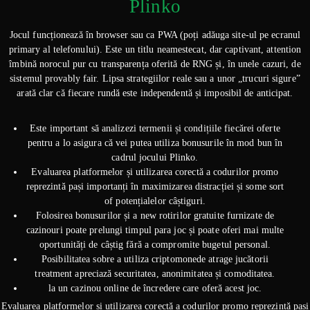
Plinko
Jocul funcționează în browser sau ca PWA (poți adăuga site-ul pe ecranul
primary al telefonului). Este un titlu neamestecat, dar captivant, attention
îmbină norocul pur cu transparența oferită de RNG și, în unele cazuri, de
sistemul provably fair. Lipsa strategiilor reale sau a unor „trucuri sigure”
arată clar că fiecare rundă este independentă și imposibil de anticipat.
Este important să analizezi termenii și condițiile fiecărei oferte
pentru a lo asigura că vei putea utiliza bonusurile în mod bun în
cadrul jocului Plinko.
Evaluarea platformelor și utilizarea corectă a codurilor promo
reprezintă pași importanți în maximizarea distracției și some sort
of potențialelor câștiguri.
Folosirea bonusurilor și a new rotirilor gratuite furnizate de
cazinouri poate prelungi timpul para joc și poate oferi mai multe
oportunități de câștig fără a compromite bugetul personal.
Posibilitatea sobre a utiliza criptomonede atrage jucătorii
treatment apreciază securitatea, anonimitatea și comoditatea.
la un cazinou online de încredere care oferă acest joc.
Evaluarea platformelor și utilizarea corectă a codurilor promo reprezintă pași