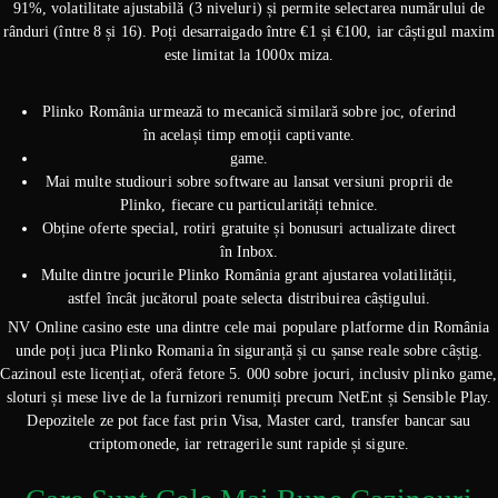
91%, volatilitate ajustabilă (3 niveluri) și permite selectarea numărului de
rânduri (între 8 și 16). Poți desarraigado între €1 și €100, iar câștigul maxim
este limitat la 1000x miza.
Plinko România urmează to mecanică similară sobre joc, oferind
în același timp emoții captivante.
game.
Mai multe studiouri sobre software au lansat versiuni proprii de
Plinko, fiecare cu particularități tehnice.
Obține oferte special, rotiri gratuite și bonusuri actualizate direct
în Inbox.
Multe dintre jocurile Plinko România grant ajustarea volatilității,
astfel încât jucătorul poate selecta distribuirea câștigului.
NV Online casino este una dintre cele mai populare platforme din România
unde poți juca Plinko Romania în siguranță și cu șanse reale sobre câștig.
Cazinoul este licențiat, oferă fetore 5. 000 sobre jocuri, inclusiv plinko game,
sloturi și mese live de la furnizori renumiți precum NetEnt și Sensible Play.
Depozitele ze pot face fast prin Visa, Master card, transfer bancar sau
criptomonede, iar retragerile sunt rapide și sigure.