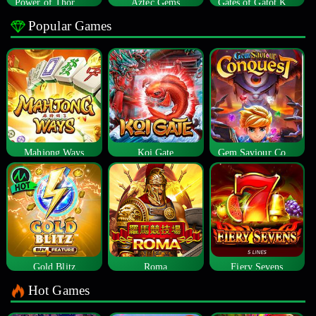
Power of Thor Megaways
Aztec Gems
Gates of Gatot Kaca
Popular Games
Mahjong Ways
Koi Gate
Gem Saviour Conquest
Gold Blitz
Roma
Fiery Sevens
Hot Games