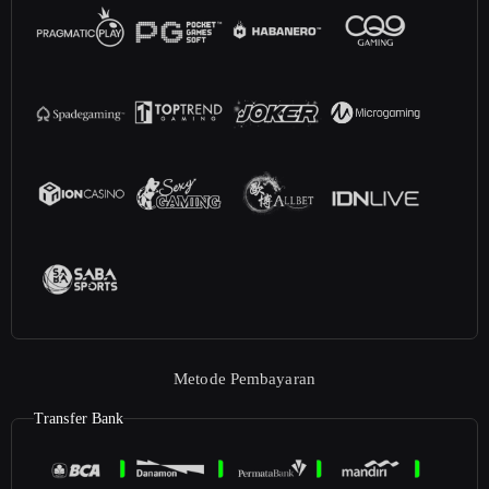
Metode Pembayaran
Transfer Bank