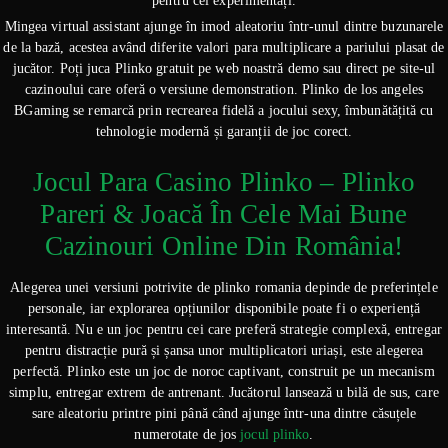
pentru cei experimentați.
Mingea virtual assistant ajunge în imod aleatoriu într-unul dintre buzunarele
de la bază, acestea având diferite valori para multiplicare a pariului plasat de
jucător. Poți juca Plinko gratuit pe web noastră demo sau direct pe site-ul
cazinoului care oferă o versiune demonstration. Plinko de los angeles
BGaming se remarcă prin recrearea fidelă a jocului sexy, îmbunătățită cu
tehnologie modernă și garanții de joc corect.
Jocul Para Casino Plinko – Plinko
Pareri & Joacă În Cele Mai Bune
Cazinouri Online Din România!
Alegerea unei versiuni potrivite de plinko romania depinde de preferințele
personale, iar explorarea opțiunilor disponibile poate fi o experiență
interesantă. Nu e un joc pentru cei care preferă strategie complexă, entregar
pentru distracție pură și șansa unor multiplicatori uriași, este alegerea
perfectă. Plinko este un joc de noroc captivant, construit pe un mecanism
simplu, entregar extrem de antrenant. Jucătorul lansează u bilă de sus, care
sare aleatoriu printre pini până când ajunge într-una dintre căsuțele
numerotate de jos
jocul plinko
.