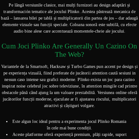
Pe lângă versiunile clasice, mai mulți furnizori au design adaptări și
transformación tematice ale jocului Plinko. Acestea păstrează mecanica de
bază – lansarea bilei pe tablă și multiplicatorii din partea de jos – dar adaugă
elemente vizuale sau funcții speciale. Coloana sonoră este subtilă, cu efecte
audio bine alese care accentuează momentele-cheie ale jocului.
Cum Joci Plinko Are Generally Un Cazino On
The Web?
Variantele de la Smartsoft, Hacksaw și Turbo Games pun accent pe design și
pe experiența vizuală, fiind preferate de jucătorii attention caută sesiuni in
nessun caso intense sau grafici moderne. Plinko exista un joc para cazino
inspirat noise celebrul joc sobre televiziune, în attention mingile cad printre
obstacole până când ajung la um valoare prestabilită. Versiunea online oferă
jucătorilor funcții moderne, ejaculate ar fi ajustarea riscului, multiplicatori
atractivi și câștiguri volgare.
Este algun loc ideal pentru a experimenta jocul Plinko Romania
în cele mai bune condiții.
Aceste platforme oferă experiență premium, plăți rapide, suport