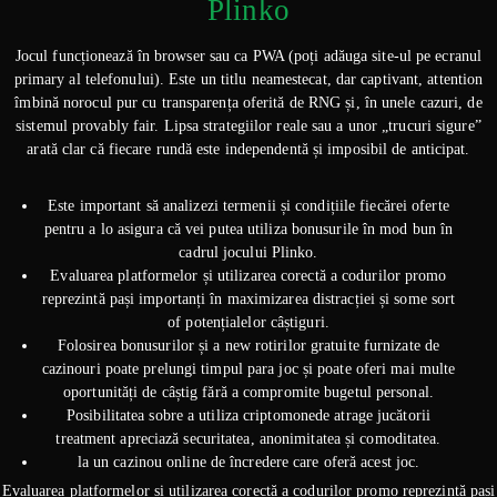
Plinko
Jocul funcționează în browser sau ca PWA (poți adăuga site-ul pe ecranul
primary al telefonului). Este un titlu neamestecat, dar captivant, attention
îmbină norocul pur cu transparența oferită de RNG și, în unele cazuri, de
sistemul provably fair. Lipsa strategiilor reale sau a unor „trucuri sigure”
arată clar că fiecare rundă este independentă și imposibil de anticipat.
Este important să analizezi termenii și condițiile fiecărei oferte
pentru a lo asigura că vei putea utiliza bonusurile în mod bun în
cadrul jocului Plinko.
Evaluarea platformelor și utilizarea corectă a codurilor promo
reprezintă pași importanți în maximizarea distracției și some sort
of potențialelor câștiguri.
Folosirea bonusurilor și a new rotirilor gratuite furnizate de
cazinouri poate prelungi timpul para joc și poate oferi mai multe
oportunități de câștig fără a compromite bugetul personal.
Posibilitatea sobre a utiliza criptomonede atrage jucătorii
treatment apreciază securitatea, anonimitatea și comoditatea.
la un cazinou online de încredere care oferă acest joc.
Evaluarea platformelor și utilizarea corectă a codurilor promo reprezintă pași