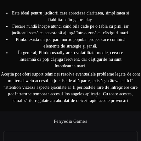
Este ideal pentru jucătorii care apreciază claritatea, simplitatea și
fiabilitatea în game play.
Fiecare rundă începe atunci când bila cade pe o tablă cu pini, iar
jucătorul speră ca aceasta să ajungă într-o zonă cu câștiguri mari.
Plinko exista un joc para noroc popular proper care combină
elemente de strategie și șansă.
În general, Plinko usually are o volatilitate medie, ceea ce
înseamnă că poți câștiga frecvent, dar câștigurile nu sunt
întotdeauna mari.
Aceștia pot oferi suport tehnic și rezolva eventualele probleme legate de cont
mutterschwein accesul la joc. Pe de altă parte, există și câteva critici”
“attention vizează aspecte ejaculate ar fi perioadele rare de întreținere care
pot întrerupe temporar accesul los angeles aplicație. Cu toate acestea,
actualizările regulate au abordat de obicei rapid aceste provocări.
Penyedia Games