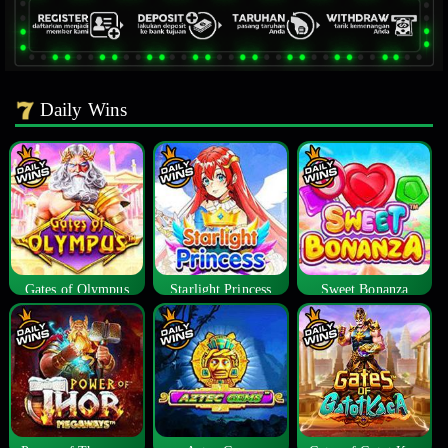
Daily Wins
Gates of Olympus
Starlight Princess
Sweet Bonanza