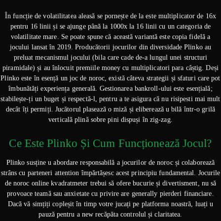
În funcție de volatilitatea aleasă se pornește de la este multiplicator de 16x
pentru 16 linii și se ajunge până la 1000x la 16 linii cu un categoria de
volatilitate mare. Se poate spune că această variantă este copia fidelă a
jocului lansat în 2019. Producătorii jocurilor din diversidade Plinko au
preluat mecanismul jocului (bila care cade de-a lungul unei structuri
piramidale) și au înlocuit premiile money cu multiplicatori para câștig. Deși
Plinko este în esență un joc de noroc, există câteva strategii și sfaturi care pot
îmbunătăți experiența generală. Gestionarea bankroll-ului este esențială;
stabilește-ți un buget și respectă-l, pentru a te asigura că nu risipesti mai mult
decât îți permiți. Jucătorul plasează o miză și eliberează u bilă într-o grilă
verticală plină sobre pini dispuși în zig-zag.
Ce Este Plinko Și Cum Funcționează Jocul?
Plinko susține u abordare responsabilă a jocurilor de noroc și colaborează
strâns cu parteneri attention împărtășesc acest principiu fundamental. Jocurile
de noroc online kvadratmeter trebui să ofere bucurie și divertisment, nu să
provoace teamă sau anxietate cu privire are generally pierderi financiare.
Dacă vă simțiți copleșit în timp votre jucați pe platforma noastră, luați u
pauză pentru a new recăpăta controlul și claritatea.