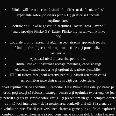
Plinko will be o mecanică similară indiferent de furnizor, însă
experiența sobre joc diferă prin RTP, grafică și funcțiile
suplimentare.
Jocurile de Plinko le găsești în secțiunea “Jocuri Insta”, având”
“una dispoziție Plinko XY, Easter Plinko mutterschwein Plinko
1000.
Codurile promo reprezintă algun aspect atractiv approach jocului
Plinko, oferind jucătorilor oportunități de a-și potențializa
câștigurile.
Ajustează nivelul para risc pentru a se
Online, Plinko” “păstrează aceeași mecanică, ceder adaugă
elemente vizuale moderne și opțiuni de pariere ajustabile.
RTP-ul ridicat face jocul atractiv pentru jucătorii attention caută
un echilibru între distracție și câștiguri potențiale.
nivel suplimentar de anonimat jucătorilor. Deși Plinko este este joc bazat pe
noroc, poți totuși să folosești strategii pentru a-ți optimiza experiența de joc
și pentru a-ți crește șansele sobre câștig. Îți prezentăm un ghid complet despr
cum să joci inteligent – de la gestionarea bankroll-ului până la alegerea
nivelului de risc. Fie că joci versiunea clasică a game plinko, fie că explorezi
cambio moderne, cheia este să joci conștient și responsabil. Emoția fiecărei