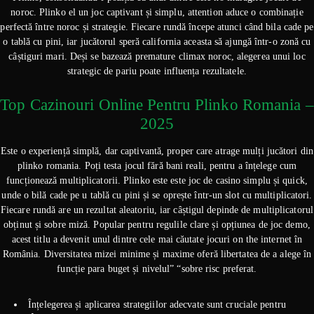
noroc. Plinko el un joc captivant și simplu, attention aduce o combinație
perfectă între noroc și strategie. Fiecare rundă începe atunci când bila cade pe
o tablă cu pini, iar jucătorul speră california aceasta să ajungă într-o zonă cu
câștiguri mari. Deși se bazează premature climax noroc, alegerea unui loc
strategic de pariu poate influența rezultatele.
Top Cazinouri Online Pentru Plinko Romania –
2025
Este o experiență simplă, dar captivantă, proper care atrage mulți jucători din
plinko romania. Poți testa jocul fără bani reali, pentru a înțelege cum
funcționează multiplicatorii. Plinko este este joc de casino simplu și quick,
unde o bilă cade pe u tablă cu pini și se oprește într-un slot cu multiplicatori.
Fiecare rundă are un rezultat aleatoriu, iar câștigul depinde de multiplicatorul
obținut și sobre miză. Popular pentru regulile clare și opțiunea de joc demo,
acest titlu a devenit unul dintre cele mai căutate jocuri on the internet în
România. Diversitatea mizei minime și maxime oferă libertatea de a alege în
funcție para buget și nivelul” “sobre risc preferat.
Înțelegerea și aplicarea strategiilor adecvate sunt cruciale pentru