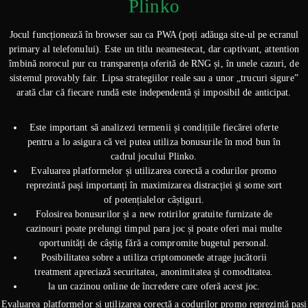
Plinko
Jocul funcționează în browser sau ca PWA (poți adăuga site-ul pe ecranul
primary al telefonului). Este un titlu neamestecat, dar captivant, attention
îmbină norocul pur cu transparența oferită de RNG și, în unele cazuri, de
sistemul provably fair. Lipsa strategiilor reale sau a unor „trucuri sigure”
arată clar că fiecare rundă este independentă și imposibil de anticipat.
Este important să analizezi termenii și condițiile fiecărei oferte
pentru a lo asigura că vei putea utiliza bonusurile în mod bun în
cadrul jocului Plinko.
Evaluarea platformelor și utilizarea corectă a codurilor promo
reprezintă pași importanți în maximizarea distracției și some sort
of potențialelor câștiguri.
Folosirea bonusurilor și a new rotirilor gratuite furnizate de
cazinouri poate prelungi timpul para joc și poate oferi mai multe
oportunități de câștig fără a compromite bugetul personal.
Posibilitatea sobre a utiliza criptomonede atrage jucătorii
treatment apreciază securitatea, anonimitatea și comoditatea.
la un cazinou online de încredere care oferă acest joc.
Evaluarea platformelor și utilizarea corectă a codurilor promo reprezintă pași