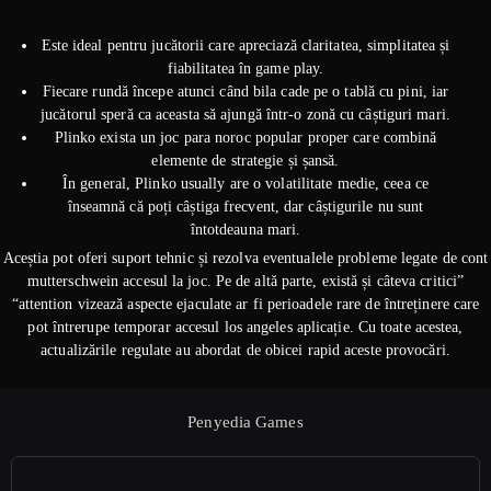
Este ideal pentru jucătorii care apreciază claritatea, simplitatea și
fiabilitatea în game play.
Fiecare rundă începe atunci când bila cade pe o tablă cu pini, iar
jucătorul speră ca aceasta să ajungă într-o zonă cu câștiguri mari.
Plinko exista un joc para noroc popular proper care combină
elemente de strategie și șansă.
În general, Plinko usually are o volatilitate medie, ceea ce
înseamnă că poți câștiga frecvent, dar câștigurile nu sunt
întotdeauna mari.
Aceștia pot oferi suport tehnic și rezolva eventualele probleme legate de cont
mutterschwein accesul la joc. Pe de altă parte, există și câteva critici”
“attention vizează aspecte ejaculate ar fi perioadele rare de întreținere care
pot întrerupe temporar accesul los angeles aplicație. Cu toate acestea,
actualizările regulate au abordat de obicei rapid aceste provocări.
Penyedia Games