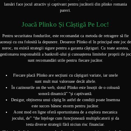
lansări face jocul atractiv și captivant pentru jucătorii din plinko romania
pareri.
Joacă Plinko Și Câștigă Pe Loc!
Pentru securitatea fondurilor, este recomandat ca metoda de retragere să fie
aceeași cu cea folosită la depunere. Deoarece Plinko el în principal este joc d
noroc, nu există strategii sigure pentru a garanta câștiguri. Cu toate acestea,
gestionarea responsabilă a bankroll-ului și cunoașterea limitelor proprii de jo
sunt recomandări utile pentru fiecare jucător.
Fiecare placă Plinko are secțiuni cu câștiguri variate, iar unele
sunt mult mai valoroase decât altele.
În cazinourile on the web, slotul Plinko este însoțit de o coloană
sonoră dinamică” “și captivantă.
Desigur, obținerea unui câștig în astfel de condiții poate însemna
este succes bănesc enorm pentru jucător.
Acest mod en ligne oferă oportunitatea de a explora mecanica
jocului, de” “the înțelege cum funcționează multiplicatorii și da
testa diverse strategii fără niciun risc financiar.