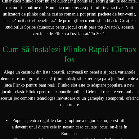
Chiar dacă plinko sport nu are durchgang bonus sau rotiri gratuite dedicate,
cazinourile online din România compensează prin oferte atractive. Noii
utilizatori de plinko online casino romania pot primi pachete de bun-venit,
iar jucătorii activi beneficiază de promoții recurente și cashback. Creație a
studioului Spribe (cunoscut pentru jocul crash para top Aviator), această
versiune de Plinko a fost lansată în 2021.
Cum Să Instalezi Plinko Rapid Climax
Ios
Alege un cazinou din lista noastră, activează un benefit și joacă variantele
demo care sunt gratuite ca să-ți îmbunătățești experiența para joc înainte de a
juca Plinko pentru bani reali. Plinko slot este to adaptare populară a new
jocului clasic Plinko pentru cazinourile online. Cele mai recente versiuni ale
acestui joc combină tehnologia inovatoare cu un gameplay atemporal, oferind
o abordare
Popular pentru regulile clare și opțiunea de joc demo, acest titlu
a devenit unul dintre cele in nessun caso căutate jocuri on-line în
România.