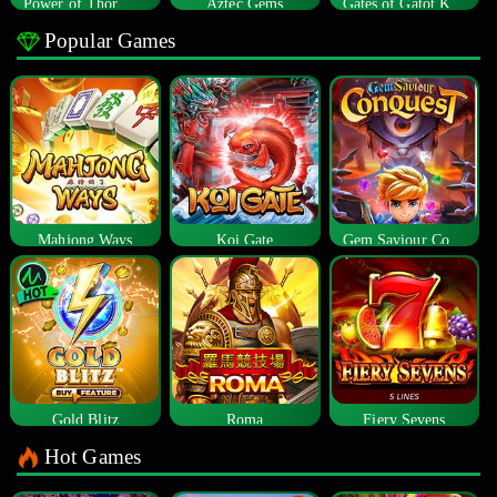
Power of Thor Megaways
Aztec Gems
Gates of Gatot Kaca
Popular Games
Mahjong Ways
Koi Gate
Gem Saviour Conquest
Gold Blitz
Roma
Fiery Sevens
Hot Games