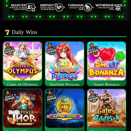
Daily Wins
Gates of Olympus
Starlight Princess
Sweet Bonanza