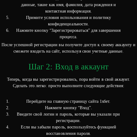
данные, такие как имя, фамилия, дата рождения и
контактная информация.
Примите условия использования и политику
конфиденциальности.
Нажмите кнопку “Зарегистрироваться” для завершения
процесса.
После успешной регистрации вы получите доступ к своему аккаунту и
сможете входить на сайт, используя свои учетные данные.
Шаг 2: Вход в аккаунт
Теперь, когда вы зарегистрировались, пора войти в свой аккаунт.
Сделать это легко: просто выполните следующие действия:
Перейдите на главную страницу сайта 1хбет.
Нажмите кнопку “Вход”.
Введите свой логин и пароль, которые вы указали при
регистрации.
Если вы забыли пароль, воспользуйтесь функцией
восстановления пароля.