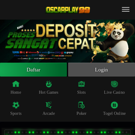
Beranda
Slot Online
Live Casino
Sportsbook
Arcade
Togel Online
Daftar
Login
Poker
Whatsapp
Home
Hot Games
Slots
Live Casino
Telegram
Sports
Arcade
Poker
Togel Online
Livechat