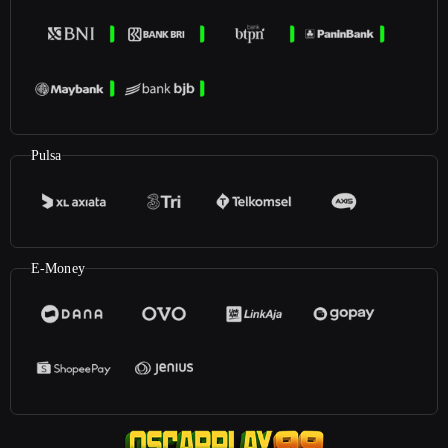
Pulsa
E-Money