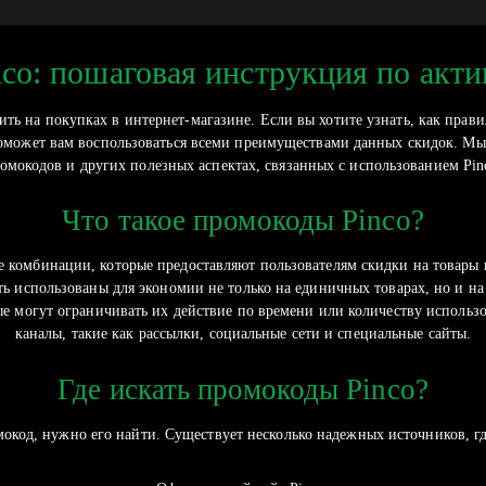
co: пошаговая инструкция по акти
ь на покупках в интернет-магазине. Если вы хотите узнать, как правил
оможет вам воспользоваться всеми преимуществами данных скидок. Мы
омокодов и других полезных аспектах, связанных с использованием Pin
Что такое промокоды Pinco?
комбинации, которые предоставляют пользователям скидки на товары и
ть использованы для экономии не только на единичных товарах, но и н
е могут ограничивать их действие по времени или количеству исполь
каналы, такие как рассылки, социальные сети и специальные сайты.
Где искать промокоды Pinco?
мокод, нужно его найти. Существует несколько надежных источников, г