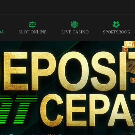
DA
SLOT ONLINE
LIVE CASINO
SPORTSBOOK