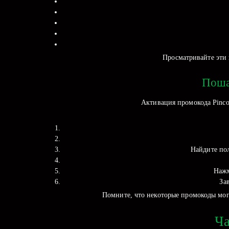
Просматривайте эти 
Поша
Активация промокода Pinco
Найдите пол
Нажм
За
Помните, что некоторые промокоды мог
Ча