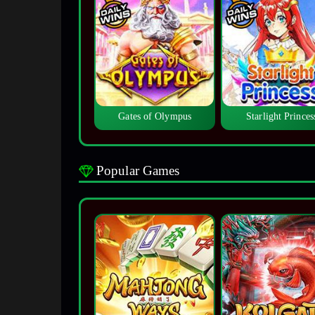
Gates of Olympus
Starlight Princes
Popular Games