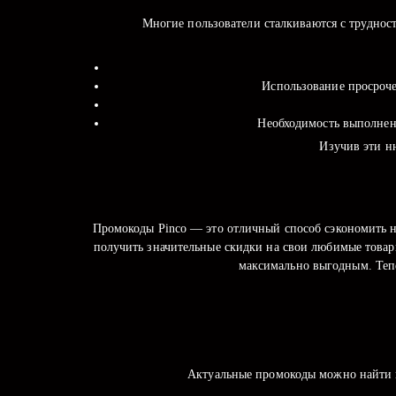
Многие пользователи сталкиваются с труднос
Использование просроче
Необходимость выполнен
Изучив эти н
Промокоды Pinco — это отличный способ сэкономить на
получить значительные скидки на свои любимые товары
максимально выгодным. Теп
Актуальные промокоды можно найти н