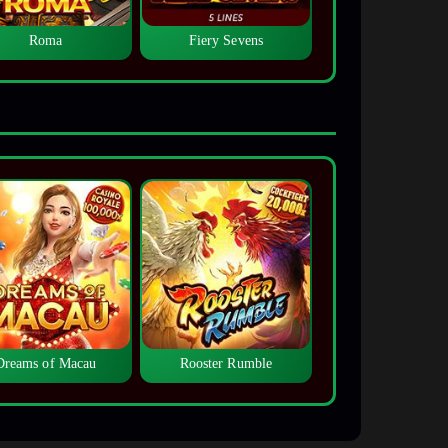
Roma
Fiery Sevens
Dreams of Macau
Rooster Rumble