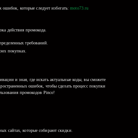
х ошибок, которые следует избегать:
moto73.ru
ока действия промокода.
пределенных требований.
оих покупках.
вации и зная, где искать актуальные коды, вы сможете
спространенных ошибок, чтобы сделать процесс покупки
ьзования промокодов Pinco!
ых сайтах, которые собирают скидки.