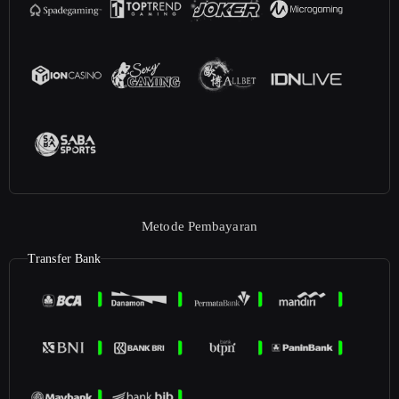
Metode Pembayaran
Transfer Bank