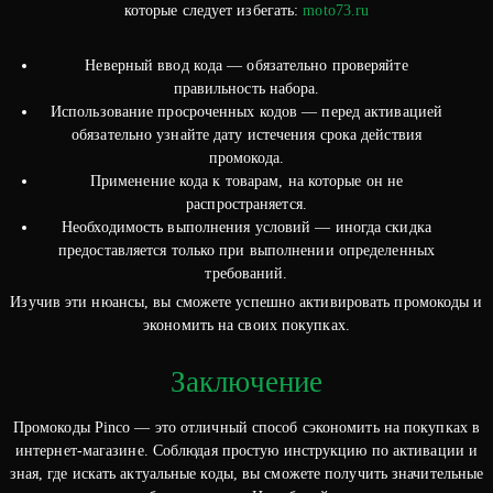
которые следует избегать:
moto73.ru
Неверный ввод кода — обязательно проверяйте
правильность набора.
Использование просроченных кодов — перед активацией
обязательно узнайте дату истечения срока действия
промокода.
Применение кода к товарам, на которые он не
распространяется.
Необходимость выполнения условий — иногда скидка
предоставляется только при выполнении определенных
требований.
Изучив эти нюансы, вы сможете успешно активировать промокоды и
экономить на своих покупках.
Заключение
Промокоды Pinco — это отличный способ сэкономить на покупках в
интернет-магазине. Соблюдая простую инструкцию по активации и
зная, где искать актуальные коды, вы сможете получить значительные