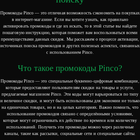
Промокоды Pinco — это отличная возможность сэкономить на покупках
в интернет-магазине. Если вы хотите узнать, как правильно
активировать промокоды и где их искать, то в этой статье вы найдете
пошаговую инструкцию, которая поможет вам воспользоваться всеми
преимуществами данных скидок. Мы расскажем о процессе активации,
источниках поиска промокодов и других полезных аспектах, связанных
с использованием Pinco.
Что такое промокоды Pinco?
Промокоды Pinco — это специальные буквенно-цифровые комбинации,
которые предоставляют пользователям скидки на товары и услуги,
предлагаемые магазином Pinco. Эти коды могут варьироваться по типу
и величине скидки, и могут быть использованы для экономии не только
на единичных товарах, но и на целых категориях. Важно помнить, что
использование промокодов связано с определёнными условиями,
которые могут ограничивать их действие по времени или количеству
использований. Получить эти промокоды можно через различные
каналы, такие как рассылки, социальные сети и специальные сайты.