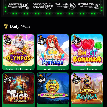
Daily Wins
Gates of Olympus
Starlight Princess
Sweet Bonanza