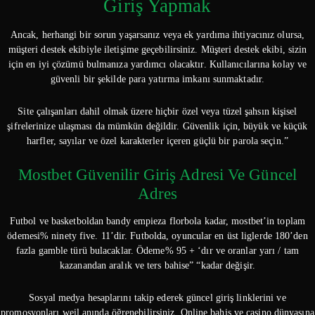
Giriş Yapmak
Ancak, herhangi bir sorun yaşarsanız veya ek yardıma ihtiyacınız olursa,
müşteri destek ekibiyle iletişime geçebilirsiniz. Müşteri destek ekibi, sizin
için en iyi çözümü bulmanıza yardımcı olacaktır. Kullanıcılarına kolay ve
güvenli bir şekilde para yatırma imkanı sunmaktadır.
Site çalışanları dahil olmak üzere hiçbir özel veya tüzel şahsın kişisel
şifrelerinize ulaşması da mümkün değildir. Güvenlik için, büyük ve küçük
harfler, sayılar ve özel karakterler içeren güçlü bir parola seçin.”
Mostbet Güvenilir Giriş Adresi Ve Güncel
Adres
Futbol ve basketboldan bandy empieza florbola kadar, mostbet’in toplam
ödemesi% ninety five. 11’dir. Futbolda, oyuncular en üst liglerde 180’den
fazla gamble türü bulacaklar. Ödeme% 95 + ‘dır ve oranlar yarı / tam
kazanandan aralık ve ters bahise” “kadar değişir.
Sosyal medya hesaplarını takip ederek güncel giriş linklerini ve
promosyonları weil anında öğrenebilirsiniz. Online bahis ve casino dünyasına