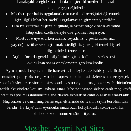
karşılaşabileceğiniz sorunlarda müşteri hizmetleri ile nasıl
iletişime geçeceğinizdir.
Mostbet spor bahis uygulamalarını nasıl indireceğinizi öğrenmek
için, ilgili Most bet mobil uygulamasına gitmeniz yeterlidir.
Tüm bu kriterler düşünüldüğünde, Mostbet birçok bahis extreme
hitap eden özellikleriyle öne çıkmayı başarıyor.
Mostbet’e üye olurken adınız, soyadınız, e-posta adresiniz,
yaşadığınız ülke ve oluşturmak istediğiniz şifre gibi temel kişisel
bilgileriniz istenecektir.
Açılan formda gerekli bilgilerinizi girip, kullanıcı sözleşmesini
okuduktan sonra onaylamanız gerekmektedir.
Ayrıca, mobil uygulama ile hareket halindeyken de bahis yapabilirsiniz
mostbet-yeni-giris. org. Mostbet. apresentando sitesi sizlere sanal ve gerçek
spor bahislerine, casino empieza canlı casino oyunlarına, poker ve birbirinden
farklı aktivitelere katılım imkanı sunar. Mostbet ayrıca sizlere canlı maç keyf
ve tüm spor müsabakalarının son dakika skorlarını canlı olarak sunmaktadır.
Maç öncesi ve canlı maç bahis seçeneklerinde dünyanın sayılı bürolarından
biridir. Türkiye’deki oyuncularımıza özel kolaylıklarla sektördeki har
drabbats konumumuzu sürdürüyoruz.
Mostbet Resmi Net Sitesi