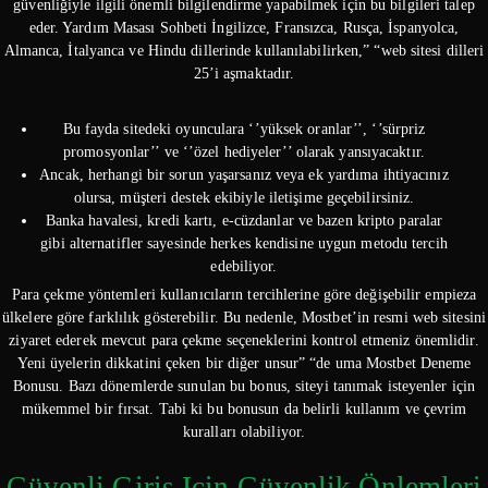
güvenliğiyle ilgili önemli bilgilendirme yapabilmek için bu bilgileri talep
eder. Yardım Masası Sohbeti İngilizce, Fransızca, Rusça, İspanyolca,
Almanca, İtalyanca ve Hindu dillerinde kullanılabilirken,” “web sitesi dilleri
25’i aşmaktadır.
Bu fayda sitedeki oyunculara ‘’yüksek oranlar’’, ‘’sürpriz
promosyonlar’’ ve ‘’özel hediyeler’’ olarak yansıyacaktır.
Ancak, herhangi bir sorun yaşarsanız veya ek yardıma ihtiyacınız
olursa, müşteri destek ekibiyle iletişime geçebilirsiniz.
Banka havalesi, kredi kartı, e-cüzdanlar ve bazen kripto paralar
gibi alternatifler sayesinde herkes kendisine uygun metodu tercih
edebiliyor.
Para çekme yöntemleri kullanıcıların tercihlerine göre değişebilir empieza
ülkelere göre farklılık gösterebilir. Bu nedenle, Mostbet’in resmi web sitesini
ziyaret ederek mevcut para çekme seçeneklerini kontrol etmeniz önemlidir.
Yeni üyelerin dikkatini çeken bir diğer unsur” “de uma Mostbet Deneme
Bonusu. Bazı dönemlerde sunulan bu bonus, siteyi tanımak isteyenler için
mükemmel bir fırsat. Tabi ki bu bonusun da belirli kullanım ve çevrim
kuralları olabiliyor.
Güvenli Giriş Için Güvenlik Önlemleri