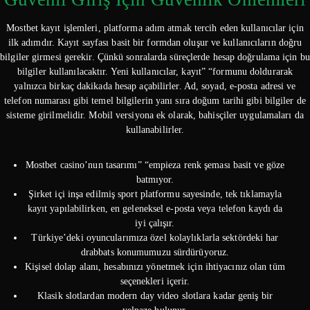
Mostbet kayıt işlemleri, platforma adım atmak tercih eden kullanıcılar için
ilk adımdır. Kayıt sayfası basit bir formdan oluşur ve kullanıcıların doğru
bilgiler girmesi gerekir. Çünkü sonralarda süreçlerde hesap doğrulama için bu
bilgiler kullanılacaktır. Yeni kullanıcılar, kayıt” “formunu doldurarak
yalnızca birkaç dakikada hesap açabilirler. Ad, soyad, e-posta adresi ve
telefon numarası gibi temel bilgilerin yanı sıra doğum tarihi gibi bilgiler de
sisteme girilmelidir. Mobil versiyona ek olarak, bahisçiler uygulamaları da
kullanabilirler.
Mostbet casino’nun tasarımı” “empieza renk şeması basit ve göze
batmıyor.
Şirket içi inşa edilmiş sport platformu sayesinde, tek tıklamayla
kayıt yapılabilirken, en geleneksel e-posta veya telefon kaydı da
iyi çalışır.
Türkiye’deki oyuncularımıza özel kolaylıklarla sektördeki har
drabbats konumumuzu sürdürüyoruz.
Kişisel dolap alanı, hesabınızı yönetmek için ihtiyacınız olan tüm
seçenekleri içerir.
Klasik slotlardan modern day video slotlara kadar geniş bir