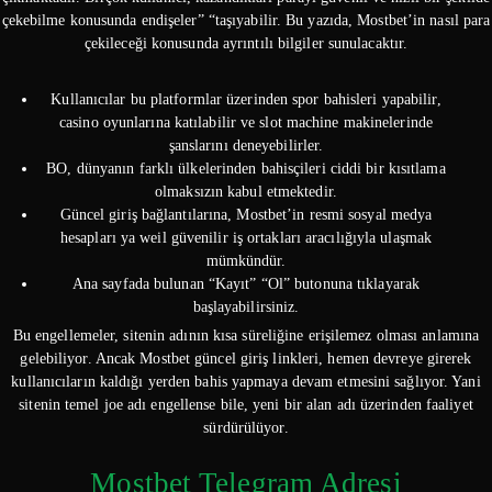
çekebilme konusunda endişeler” “taşıyabilir. Bu yazıda, Mostbet’in nasıl para
çekileceği konusunda ayrıntılı bilgiler sunulacaktır.
Kullanıcılar bu platformlar üzerinden spor bahisleri yapabilir,
casino oyunlarına katılabilir ve slot machine makinelerinde
şanslarını deneyebilirler.
BO, dünyanın farklı ülkelerinden bahisçileri ciddi bir kısıtlama
olmaksızın kabul etmektedir.
Güncel giriş bağlantılarına, Mostbet’in resmi sosyal medya
hesapları ya weil güvenilir iş ortakları aracılığıyla ulaşmak
mümkündür.
Ana sayfada bulunan “Kayıt” “Ol” butonuna tıklayarak
başlayabilirsiniz.
Bu engellemeler, sitenin adının kısa süreliğine erişilemez olması anlamına
gelebiliyor. Ancak Mostbet güncel giriş linkleri, hemen devreye girerek
kullanıcıların kaldığı yerden bahis yapmaya devam etmesini sağlıyor. Yani
sitenin temel joe adı engellense bile, yeni bir alan adı üzerinden faaliyet
sürdürülüyor.
Mostbet Telegram Adresi