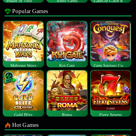
Power of Thor Megaways
Aztec Gems
Gates of Gatot Kaca
Popular Games
Mahjong Ways
Koi Gate
Gem Saviour Conquest
Gold Blitz
Roma
Fiery Sevens
Hot Games