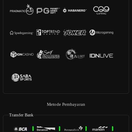
Metode Pembayaran
Transfer Bank