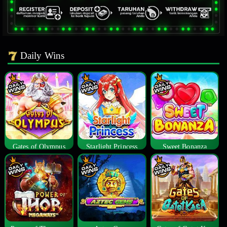
Daily Wins
Gates of Olympus
Starlight Princess
Sweet Bonanza