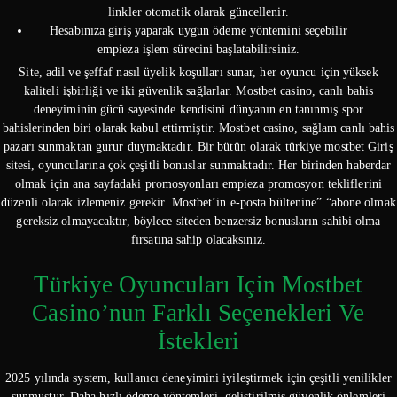
linkler otomatik olarak güncellenir.
Hesabınıza giriş yaparak uygun ödeme yöntemini seçebilir
empieza işlem sürecini başlatabilirsiniz.
Site, adil ve şeffaf nasıl üyelik koşulları sunar, her oyuncu için yüksek
kaliteli işbirliği ve iki güvenlik sağlarlar. Mostbet casino, canlı bahis
deneyiminin gücü sayesinde kendisini dünyanın en tanınmış spor
bahislerinden biri olarak kabul ettirmiştir. Mostbet casino, sağlam canlı bahis
pazarı sunmaktan gurur duymaktadır. Bir bütün olarak türkiye mostbet Giriş
sitesi, oyuncularına çok çeşitli bonuslar sunmaktadır. Her birinden haberdar
olmak için ana sayfadaki promosyonları empieza promosyon tekliflerini
düzenli olarak izlemeniz gerekir. Mostbet’in e-posta bültenine” “abone olmak
gereksiz olmayacaktır, böylece siteden benzersiz bonusların sahibi olma
fırsatına sahip olacaksınız.
Türkiye Oyuncuları Için Mostbet
Casino’nun Farklı Seçenekleri Ve
İstekleri
2025 yılında system, kullanıcı deneyimini iyileştirmek için çeşitli yenilikler
sunmuştur. Daha hızlı ödeme yöntemleri, geliştirilmiş güvenlik önlemleri