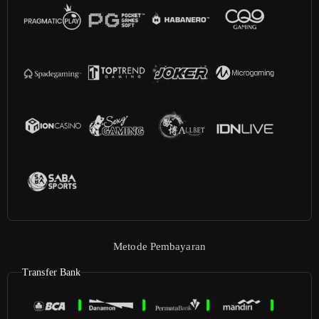
Metode Pembayaran
Transfer Bank