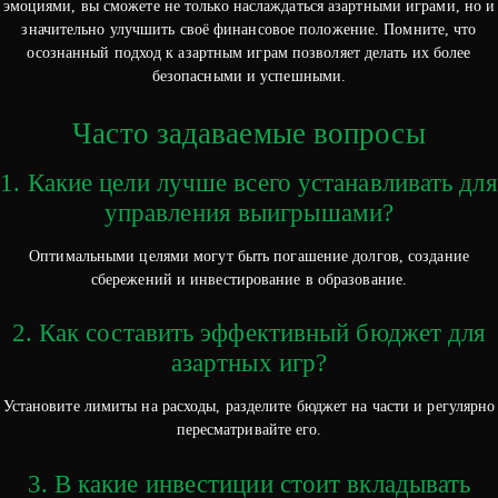
эмоциями, вы сможете не только наслаждаться азартными играми, но и
значительно улучшить своё финансовое положение. Помните, что
осознанный подход к азартным играм позволяет делать их более
безопасными и успешными.
Часто задаваемые вопросы
1. Какие цели лучше всего устанавливать для
управления выигрышами?
Оптимальными целями могут быть погашение долгов, создание
сбережений и инвестирование в образование.
2. Как составить эффективный бюджет для
азартных игр?
Установите лимиты на расходы, разделите бюджет на части и регулярно
пересматривайте его.
3. В какие инвестиции стоит вкладывать