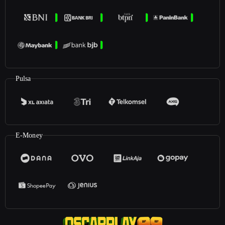
Pulsa
E-Money