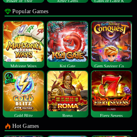
Power of Thor Megaways
Aztec Gems
Gates of Gatot Kaca
Popular Games
Mahjong Ways
Koi Gate
Gem Saviour Conquest
Gold Blitz
Roma
Fiery Sevens
Hot Games