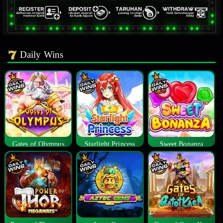
Daily Wins
Gates of Olympus
Starlight Princess
Sweet Bonanza