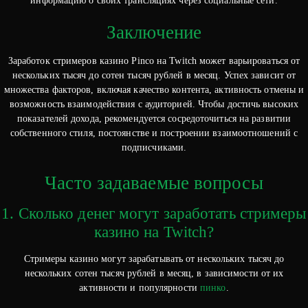
информацию о своих трансляциях через социальные сети.
Заключение
Заработок стримеров казино Pinco на Twitch может варьироваться от
нескольких тысяч до сотен тысяч рублей в месяц. Успех зависит от
множества факторов, включая качество контента, активность отмены и
возможность взаимодействия с аудиторией. Чтобы достичь высоких
показателей дохода, рекомендуется сосредоточиться на развитии
собственного стиля, постоянстве и построении взаимоотношений с
подписчиками.
Часто задаваемые вопросы
1. Сколько денег могут заработать стримеры
казино на Twitch?
Стримеры казино могут зарабатывать от нескольких тысяч до
нескольких сотен тысяч рублей в месяц, в зависимости от их
активности и популярности
пинко
.