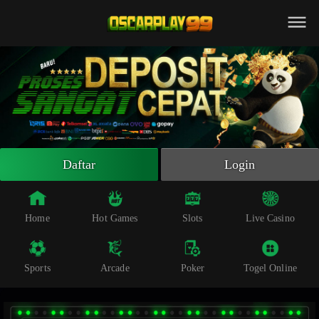
Beranda
Slot Online
Live Casino
Sportsbook
Arcade
Togel Online
Daftar
Login
Poker
Whatsapp
Home
Hot Games
Slots
Live Casino
Telegram
Sports
Arcade
Poker
Togel Online
Livechat