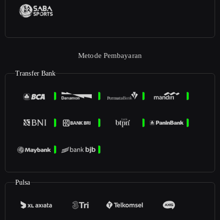
Metode Pembayaran
Transfer Bank
Pulsa