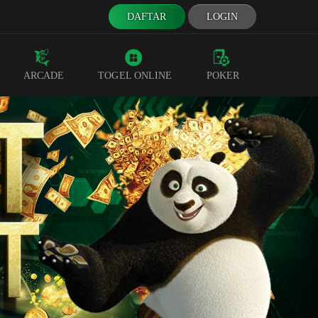
DAFTAR
LOGIN
ARCADE
TOGEL ONLINE
POKER