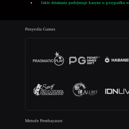
Jakie działania podejmuje kasyno w przypadku n
Penyedia Games
Metode Pembayaran