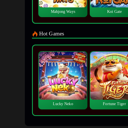
Mahjong Ways
Koi Gate
Hot Games
Lucky Neko
Fortune Tiger