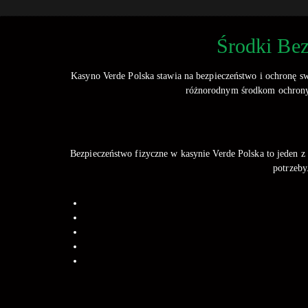
Środki Bez
Kasyno Verde Polska stawia na bezpieczeństwo i ochronę s
różnorodnym środkom ochrony,
Bezpieczeństwo fizyczne w kasynie Verde Polska to jeden z
potrzeby