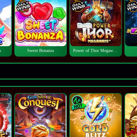
s
Sweet Bonanza
Power of Thor Megaways