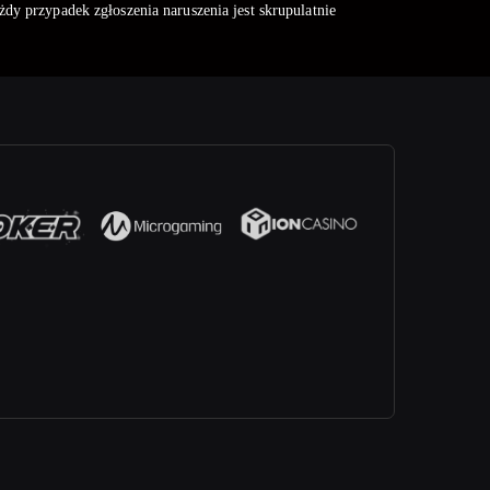
y przypadek zgłoszenia naruszenia jest skrupulatnie