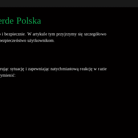
erde Polska
 i bezpiecznie. W artykule tym przyjrzymy się szczegółowo
 bezpieczeństwo użytkownikom.
ując sytuację i zapewniając natychmiastową reakcję w razie
wymienić: