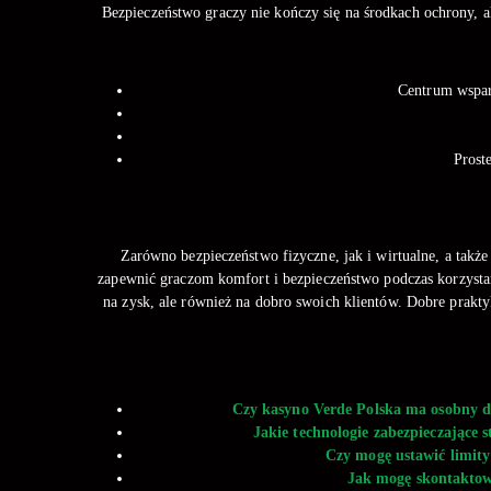
Bezpieczeństwo graczy nie kończy się na środkach ochrony, a
Centrum wspar
Prost
Zarówno bezpieczeństwo fizyczne, jak i wirtualne, a takż
zapewnić graczom komfort i bezpieczeństwo podczas korzystan
na zysk, ale również na dobro swoich klientów. Dobre prakty
Czy kasyno Verde Polska ma osobny dz
Jakie technologie zabezpieczające 
Czy mogę ustawić limity
Jak mogę skontaktowa