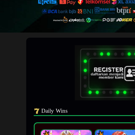
Daily Wins