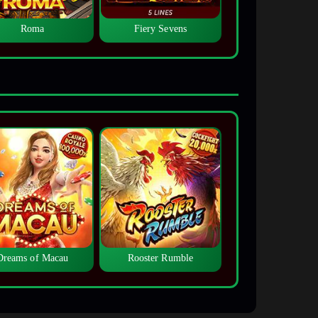
Roma
Fiery Sevens
Dreams of Macau
Rooster Rumble