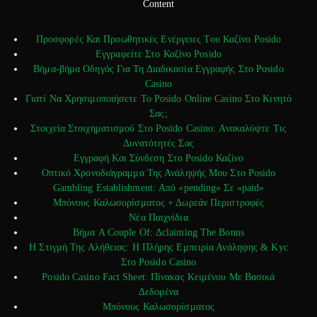
Content
Προσφορές Και Προωθητικές Ενέργειες Του Καζίνο Posido
Εγγραφείτε Στο Καζίνο Posido
Βήμα-βήμα Οδηγός Για Τη Διαδικασία Εγγραφής Στο Posido
Casino
Γιατί Να Χρησιμοποιήσετε Το Posido Online Casino Στο Κινητό
Σας;
Στοιχεία Στοιχηματισμού Στο Posido Casino: Ανακαλύψτε Τις
Δυνατότητές Σας
Εγγραφή Και Σύνδεση Στο Posido Καζίνο
Οπτικό Χρονοδιάγραμμα Της Ανάληψής Μου Στο Posido
Gambling Establishment: Από «pending» Σε «paid»
Μπόνους Καλωσορίσματος + Δωρεάν Περιστροφές
Νέα Παιχνίδια
Βήμα A Couple Of: Δclaiming The Bonus
Η Στιγμή Της Αλήθειας: Η Πλήρης Εμπειρία Ανάληψης & Kyc
Στο Posido Casino
Posido Casino Fact Sheet: Πίνακας Κειμένου Με Βασικά
Δεδομένα
Μπόνους Καλωσορίσματος