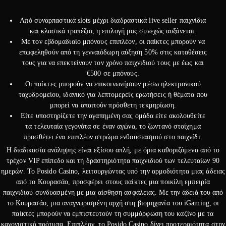
Από συναρπαστικά slots μέχρι διαδραστικά live seller παιχνίδια
και κλασικά τραπέζια, η επιλογή μας συνεχώς αυξάνεται.
Με τον εβδομαδιαίο μπόνους επιπλέον, οι παίκτες μπορούν να
επωφεληθούν από τη γενναιόδωρη αύξηση 50% στις καταθέσεις
τους για να επεκτείνουν τον χρόνο παιχνιδιού τους με έως και
€500 σε μπόνους.
Οι παίκτες μπορούν να επικοινωνήσουν μέσω ηλεκτρονικού
ταχυδρομείου, ιδανικό για λεπτομερείς ερωτήσεις ή θέματα που
μπορεί να απαιτούν πρόσθετη τεκμηρίωση.
Είτε υποστηρίζετε την αγαπημένη σας ομάδα είτε ακολουθείτε
τα τελευταία γεγονότα σε έναν αγώνα, το ζωντανό στοίχημα
προσθέτει ένα επιπλέον στρώμα ενθουσιασμού στο παιχνίδι.
Η διαδικασία ανάληψης είναι εξίσου απλή, με όρια καθοριζόμενα από το
τρέχον VIP επίπεδο και τη δραστηριότητα παιχνιδιού των τελευταίων 90
ημερών. Το Posido Casino, λειτουργώντας υπό την αρμοδιότητα μιας άδειας
από το Κουρασάο, προσφέρει στους παίκτες μια ποικίλη εμπειρία
παιχνιδιού συνδυασμένη με μια αίσθηση ασφάλειας. Με την άδειά του από
το Κουρασάο, μια αναγνωρισμένη αρχή στη βιομηχανία του iGaming, οι
παίκτες μπορούν να εμπιστευτούν τη συμμόρφωση του καζίνο με τα
κανονιστικά πρότυπα. Επιπλέον, το Posido Casino δίνει προτεραιότητα στην