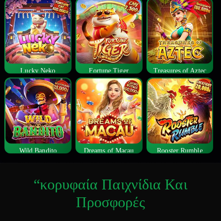
Lucky Neko
Fortune Tiger
Treasures of Aztec
Wild Bandito
Dreams of Macau
Rooster Rumble
“κορυφαία Παιχνίδια Και
Προσφορές