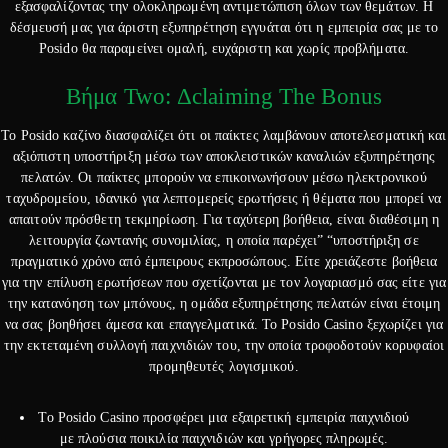
εξασφαλίζοντας την ολοκληρωμένη αντιμετώπιση όλων των θεμάτων. Η
δέσμευσή μας για άριστη εξυπηρέτηση εγγυάται ότι η εμπειρία σας με το
Posido θα παραμείνει ομαλή, ευχάριστη και χωρίς προβλήματα.
Βήμα Two: Δclaiming The Bonus
Το Posido καζίνο διασφαλίζει ότι οι παίκτες λαμβάνουν αποτελεσματική και
αξιόπιστη υποστήριξη μέσω των αποκλειστικών καναλιών εξυπηρέτησης
πελατών. Οι παίκτες μπορούν να επικοινωνήσουν μέσω ηλεκτρονικού
ταχυδρομείου, ιδανικό για λεπτομερείς ερωτήσεις ή θέματα που μπορεί να
απαιτούν πρόσθετη τεκμηρίωση. Για ταχύτερη βοήθεια, είναι διαθέσιμη η
λειτουργία ζωντανής συνομιλίας, η οποία παρέχει” “υποστήριξη σε
πραγματικό χρόνο από έμπειρους εκπροσώπους. Είτε χρειάζεστε βοήθεια
για την επίλυση ερωτήσεων που σχετίζονται με τον λογαριασμό σας είτε για
την κατανόηση των μπόνους, η ομάδα εξυπηρέτησης πελατών είναι έτοιμη
να σας βοηθήσει άμεσα και επαγγελματικά. Το Posido Casino ξεχωρίζει για
την εκτεταμένη συλλογή παιχνιδιών του, την οποία τροφοδοτούν κορυφαίοι
προμηθευτές λογισμικού.
Το Posido Casino προσφέρει μια εξαιρετική εμπειρία παιχνιδιού
με πλούσια ποικιλία παιχνιδιών και γρήγορες πληρωμές.