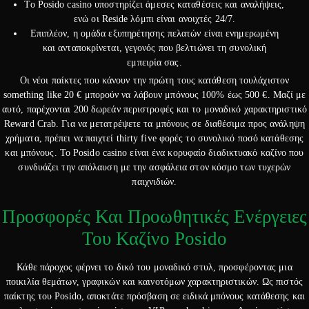
Το Posido casino υποστηρίζει άμεσες καταθέσεις και αναλήψεις,
ενώ οι Reside λόμπι είναι ανοιχτές 24/7.
Επιπλέον, η ομάδα εξυπηρέτησης πελατών είναι ενημερωμένη
και ανταποκρίνεται, γεγονός που βελτιώνει τη συνολική
εμπειρία σας.
Οι νέοι παίκτες που κάνουν την πρώτη τους κατάθεση τουλάχιστον
something like 20 € μπορούν να λάβουν μπόνους 100% έως 500 €. Μαζί με
αυτό, παρέχονται 200 δωρεάν περιστροφές και το μοναδικό χαρακτηριστικό
Reward Crab. Για να μετατρέψετε τα μπόνους σε διαθέσιμα προς ανάληψη
χρήματα, πρέπει να παιχτεί thirty five φορές το συνολικό ποσό κατάθεσης
και μπόνους. Το Posido casino είναι ένα κορυφαίο διαδικτυακό καζίνο που
συνδυάζει την απόλαυση με την ασφάλεια στον κόσμο των τυχερών
παιχνιδιών.
Προσφορές Και Προωθητικές Ενέργειες
Του Καζίνο Posido
Κάθε πάροχος φέρνει το δικό του μοναδικό στυλ, προσφέροντας μια
ποικιλία θεμάτων, γραφικών και καινοτόμων χαρακτηριστικών. Ως πιστός
παίκτης του Posido, αποκτάτε πρόσβαση σε ειδικά μπόνους κατάθεσης και