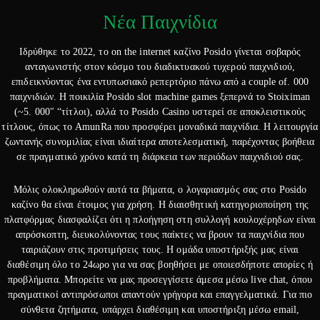
Νέα Παιχνίδια
Ιδρύθηκε το 2022, το on the internet καζίνο Posido γίνεται σοβαρός
ανταγωνιστής στον κόσμο του διαδικτυακού τυχερού παιχνιδιού,
επιδεικνύοντας ένα εντυπωσιακό ρεπερτόριο πάνω από a couple of. 000
παιχνιδιών. Η ποικιλία Posido slot machine games ξεπερνά το Stoiximan
(~5. 000″ “τίτλοι), αλλά το Posido Casino υστερεί σε αποκλειστικούς
τίτλους, όπως το AmunRa που προσφέρει μοναδικά παιχνίδια. Η λειτουργία
ζωντανής συνομιλίας είναι ιδιαίτερα αποτελεσματική, παρέχοντας βοήθεια
σε πραγματικό χρόνο κατά τη διάρκεια των περιόδων παιχνιδιού σας.
Μόλις ολοκληρωθούν αυτά τα βήματα, ο λογαριασμός σας στο Posido
καζίνο θα είναι έτοιμος για χρήση. Η διαισθητική κατηγοριοποίηση της
πλατφόρμας διασφαλίζει ότι η πλοήγηση στη συλλογή κουλοχέρηδων είναι
απρόσκοπτη, διευκολύνοντας τους παίκτες να βρουν τα παιχνίδια που
ταιριάζουν στις προτιμήσεις τους. Η ομάδα υποστήριξής μας είναι
διαθέσιμη όλο το 24ωρο για να σας βοηθήσει με οποιεσδήποτε απορίες ή
προβλήματα. Μπορείτε να μας προσεγγίσετε άμεσα μέσω live chat, όπου
πραγματικοί αντιπρόσωποι απαντούν γρήγορα και επαγγελματικά. Για πιο
σύνθετα ζητήματα, υπάρχει διαθέσιμη και υποστήριξη μέσω email,