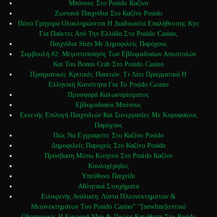
Μπόνους Στο Posido Καζίνο
Ζωντανά Παιχνίδια Στο Καζίνο Posido
Πόσο Γρήγορα Ολοκληρώνεται Η Διαδικασία Επαλήθευσης Kyc
Για Παίκτες Από Την Ελλάδα Στο Posido Casino;
Παιχνίδια Slots Με Δημοφιλείς Παρόχους
Συμβουλή #2: Μεγιστοποίηση Των Εβδομαδιαίων Αποστολών
Και Του Bonus Crab Στο Posido Casino
Πραγματικές Κριτικές Παικτών: Τι Λέει Πραγματικά Η
Ελληνική Κοινότητα Για Το Posido Casino
Προσφορά Καλωσορίσματος
Εβδομαδιαίοι Μπόνους
Εκτενής Επιλογή Παιχνιδιών Και Συνεργασίες Με Κορυφαίους
Παρόχους
Πώς Να Εγγραφείτε Στο Καζίνο Posido
Δημοφιλείς Παροχείς Στο Καζίνο Posido
Πρόσβαση Μέσω Κινητού Στο Posido Καζίνο
Κουλοχέρηδες
Υπεύθυνο Παιχνίδι
Αθλητικά Στοιχήματα
Ειλικρινής Ανάλυση: Λίστα Πλεονεκτημάτων &
Μειονεκτημάτων Του Posido Casino” “[newline]οπτικό
Οδοιπορικό: Η Εγγραφή Μου & Πρώτη Κατάθεση Στο Posido