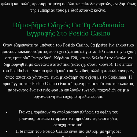
φιλική και απλή, προσαρμοσμένη σε όλα τα επίπεδα χρηστών, ανεξαρτήτως
της εμπειρίας τους με διαδικτυακά καζίνο.
Βήμα-βήμα Οδηγός Για Τη Διαδικασία
Εγγραφής Στο Posido Casino
Όταν εξερευνάτε τα μπόνους του Posido Casino, θα βρείτε ένα ελκυστικό
μπόνους καλωσορίσματος που έχει σχεδιαστεί για να βελτιώσει την αρχική
σας εμπειρία” “παιχνιδιού. Κέρδισα €20, και το δελτίο ήταν εύκολο να
δημιουργηθεί με ζωντανά στατιστικά (κατοχή, σουτ, κόρνερ). Η διεπαφή
του Posido bet είναι πιο φιλική από του Novibet, αλλά η ποικιλία αγορών,
όπως ασιατικά χάντικαπ, είναι μικρότερη σε σχέση με το Stoiximan. Η
προσέγγιση του Posido Casino είναι σύμφωνη με τα πρότυπα του κλάδου,
παρέχοντας ένα εκτενές φάσμα επιλογών τυχερών παιχνιδιών σε μια
οργανωμένη και ευχάριστη πλατφόρμα.
Για να μπορέσουν να απολαύσουν πλήρως τα οφέλη του
μπόνους, οι παίκτες πρέπει να τηρήσουν τις απαιτήσεις
στοιχηματισμού.
Η διεπαφή του Posido Casino είναι πιο φιλική, με γρήγορες