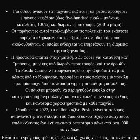
Για όσους αγαπούν τα παιχνίδια καζίνο, η υπηρεσία προσφέρει
μπόνους κεφάλαια (έως five-hundred ευρώ – μπόνους
κατάθεσης 100%) και δωρεάν περιστροφές (200 τεμάχια).
Οι παράγοντες αυτοί περιλαμβάνουν τις πολιτικές του εκάστοτε
παρόχου πληρωμών και τις εξωτερικές διαδικασίες που
ακολουθούνται, οι οποίες ενδέχεται να επηρεάσουν τη διάρκεια
της επεξεργασίας.
Η προσφορά απαιτεί στοιχηματισμό 35 φορές για κατάθεση και”
“μπόνους, με νίκες από δωρεάν περιστροφές υπό τον όρο 40x.
Το Posido Casino, λειτουργώντας υπό την αρμοδιότητα μιας
άδειας από το Κουρασάο, προσφέρει στους παίκτες μια ποικίλη
εμπειρία παιχνιδιού συνδυασμένη με μια αίσθηση ασφάλειας.
Οι παίκτες μπορούν να περιηγηθούν εύκολα στην
κατηγοριοποιημένη συλλογή και να ανακαλύψουν νέους τίτλους
και καινοτόμα χαρακτηριστικά με κάθε παιχνίδι.
Ιδρύθηκε το 2022, το online καζίνο Posido γίνεται σοβαρός
ανταγωνιστής στον κόσμο του διαδικτυακού τυχερού παιχνιδιού,
επιδεικνύοντας ένα εντυπωσιακό ρεπερτόριο πάνω από two. 000
παιχνιδιών.
Είναι ο πιο γρήγορος τρόπος (1–24 ώρες), χωρίς χρεώσεις, σε αντίθεση με