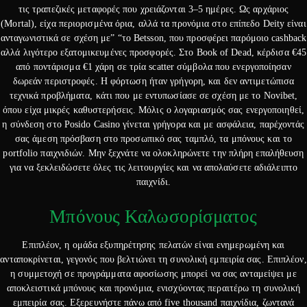
τις τραπεζικές μεταφορές που χρειάζονται 3–5 ημέρες. Ως αρχάριος
(Mortal), είχα περιορισμένα όρια, αλλά τα προνόμια στο επίπεδο Deity είναι
ανταγωνιστικά σε σχέση με” “το Betsson, που προσφέρει παρόμοιο cashback
αλλά λιγότερο εξατομικευμένες προσφορές. Στο Book of Dead, κέρδισα €45
από ποντάρισμα €1 χάρη σε τρία scatter σύμβολα που ενεργοποίησαν
δωρεάν περιστροφές. Η φόρτωση ήταν γρήγορη, και δεν αντιμετώπισα
τεχνικά προβλήματα, κάτι που με εντυπωσίασε σε σχέση με το Novibet,
όπου είχα μικρές καθυστερήσεις. Μόλις ο λογαριασμός σας ενεργοποιηθεί,
η σύνδεση στο Posido Casino γίνεται γρήγορα και με ασφάλεια, παρέχοντάς
σας άμεση πρόσβαση στο προσωπικό σας ταμπλό, τα μπόνους και το
portfolio παιχνιδιών. Μην ξεχνάτε να ολοκληρώνετε την πλήρη επαλήθευση
για να ξεκλειδώσετε όλες τις λειτουργίες και να απολαύσετε αδιάλειπτο
παιχνίδι.
Μπόνους Καλωσορίσματος
Επιπλέον, η ομάδα εξυπηρέτησης πελατών είναι ενημερωμένη και
ανταποκρίνεται, γεγονός που βελτιώνει τη συνολική εμπειρία σας. Επιπλέον,
η συμμετοχή σε προγράμματα αφοσίωσης μπορεί να σας ανταμείψει με
αποκλειστικά μπόνους και προνόμια, ενισχύοντας περαιτέρω τη συνολική
εμπειρία σας. Εξερευνήστε πάνω από five thousand παιχνίδια, ζωντανά