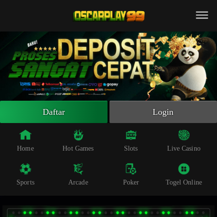
Beranda
Slot Online
Live Casino
Sportsbook
Arcade
Togel Online
Daftar
Login
Poker
Whatsapp
Home
Hot Games
Slots
Live Casino
Telegram
Sports
Arcade
Poker
Togel Online
Livechat