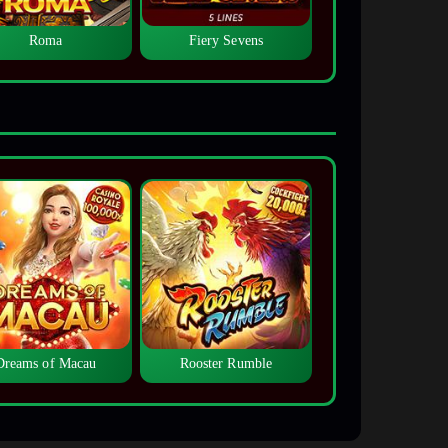
Roma
Fiery Sevens
Dreams of Macau
Rooster Rumble