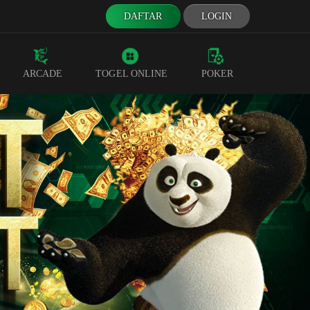
DAFTAR
LOGIN
ARCADE
TOGEL ONLINE
POKER