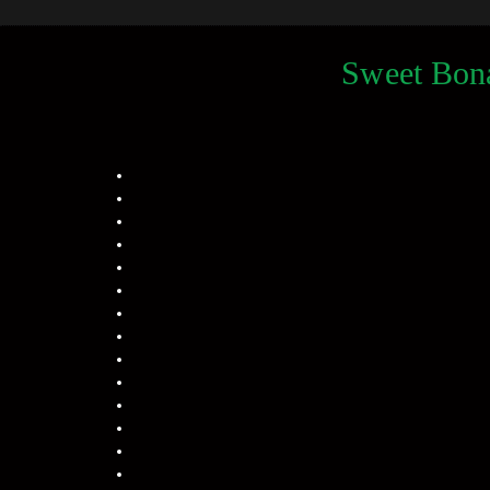
Sweet Bon