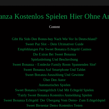
anza Kostenlos Spielen Hier Ohne A
Content
Gibt Ha Sido Den Bonus-buy Nach Wie Vor In Deutschland?
Sweet Paz Slot – Dein Ultimativer Guide
Empfehlungen Für Sweet Bonanza Echtgeld Casinos
Die Extras Bei Sweet Bonanza
Spielanleitung Und Beschreibung
Sweet Bonanza – Entdecke Family Room Spannenden Slot!
Sweet Bonanza Auf Smartphone Und Tablet
Sweet Bonanza Auszahlung Und Gewinne
Über Den Autor
Automatisches Spielen
Sweet Bonanza Unentgeltlich Und Mit Echtgeld Spielen
“Fairly Sweet Bonanza Kostenlos Anmeldung Spielen
Sweet Bonanza Echtgeld: Der Übergang Vom Demo- Zum Echtgeldspiel
Sweet Bienestar Demo Kostenlos Testen