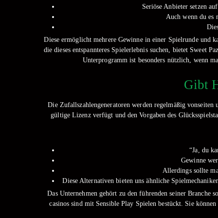
Seriöse Anbieter setzen au
Auch wenn du es m
Die
Diese ermöglicht mehrere Gewinne in einer Spielrunde und k
die dieses entspannteres Spielerlebnis suchen, bietet Sweet Pa
Unterprogramm ist besonders nützlich, wenn ma
Gibt 
Die Zufallszahlengeneratoren werden regelmäßig vonseiten u
gültige Lizenz verfügt und den Vorgaben des Glücksspielsta
“Ja, du k
Gewinne werd
Allerdings sollte m
Diese Alternativen bieten uns ähnliche Spielmechanike
Das Unternehmen gehört zu den führenden seiner Branche sow
casinos sind mit Sensible Play Spielen bestückt. Sie kön