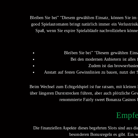
Bleiben Sie bei” “Diesem gewählten Einsatz, können Sie im 
good Spielautomaten bringt natürlich immer ein Verlustrisi
Spaß, wenn Sie expire Spielabläufe nachvollziehen könne
Bleiben Sie bei” “Diesem gewählten Einsa
Bei den modernen Anbietern ist alles 
Zudem ist das browserbasie
Anstatt auf festen Gewinnlinien zu bauen, nutzt de
Beim Wechsel zum Echtgeldspiel ist fue ratsam, mit kleinen
über längeren Durststrecken führen, aber auch plötzliche Gew
renommierte Fairly sweet Bonanza Casinos b
Empfe
Die finanziellen Aspekte dieses begehrten Slots sind aus
besonderen Bonusregeln es gibt. Ein w