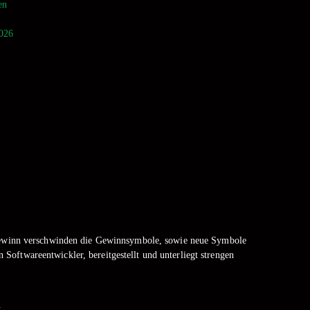
en
2026
m Gewinn verschwinden die Gewinnsymbole, sowie neue Symbole
oftwareentwickler, bereitgestellt und unterliegt strengen
.