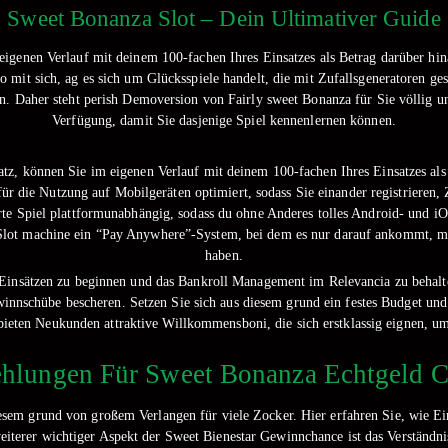
Sweet Bonanza Slot – Dein Ultimativer Guide
eigenen Verlauf mit deinem 100-fachen Ihres Einsatzes als Betrag darüber hin
ko mit sich, ag es sich um Glücksspiele handelt, die mit Zufallsgeneratoren g
n. Daher steht perish Demoversion von Fairly sweet Bonanza für Sie völlig
Verfügung, damit Sie dasjenige Spiel kennenlernen können.
tz, können Sie im eigenen Verlauf mit deinem 100-fachen Ihres Einsatzes als
für die Nutzung auf Mobilgeräten optimiert, sodass Sie einander registrieren,
rte Spiel plattformunabhängig, sodass du ohne Anderes tolles Android- und i
r Slot machine ein “Pay Anywhere”-System, bei dem es nur darauf ankommt, m
haben.
 Einsätzen zu beginnen und das Bankroll Management im Relevancia zu behalte
innschübe bescheren. Setzen Sie sich aus diesem grund ein festes Budget und 
ieten Neukunden attraktive Willkommensboni, die sich erstklassig eignen, u
hlungen Für Sweet Bonanza Echtgeld C
 diesem grund von großem Verlangen für viele Zocker. Hier erfahren Sie, wie 
eiterer wichtiger Aspekt der Sweet Bienestar Gewinnchance ist das Verständ