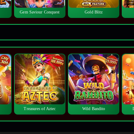
Gem Saviour Conquest
Gold Blitz
Treasures of Aztec
Wild Bandito