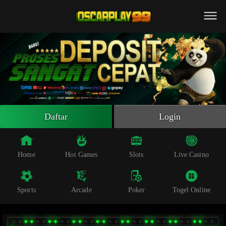
Beranda
Slot Online
Live Casino
Sportsbook
Arcade
Togel Online
Daftar
Login
Poker
Whatsapp
Home
Hot Games
Slots
Live Casino
Telegram
Sports
Arcade
Poker
Togel Online
Livechat