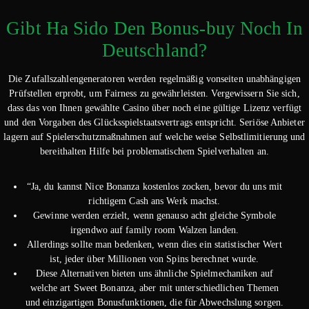
Gibt Ha Sido Den Bonus-buy Noch In
Deutschland?
Die Zufallszahlengeneratoren werden regelmäßig vonseiten unabhängigen
Prüfstellen erprobt, um Fairness zu gewährleisten. Vergewissern Sie sich,
dass das von Ihnen gewählte Casino über noch eine gültige Lizenz verfügt
und den Vorgaben des Glücksspielstaatsvertrags entspricht. Seriöse Anbieter
lagern auf Spielerschutzmaßnahmen auf welche weise Selbstlimitierung und
bereithalten Hilfe bei problematischem Spielverhalten an.
“Ja, du kannst Nice Bonanza kostenlos zocken, bevor du uns mit
richtigem Cash ans Werk machst.
Gewinne werden erzielt, wenn genauso acht gleiche Symbole
irgendwo auf family room Walzen landen.
Allerdings sollte man bedenken, wenn dies ein statistischer Wert
ist, jeder über Millionen von Spins berechnet wurde.
Diese Alternativen bieten uns ähnliche Spielmechaniken auf
welche art Sweet Bonanza, aber mit unterschiedlichen Themen
und einzigartigen Bonusfunktionen, die für Abwechslung sorgen.