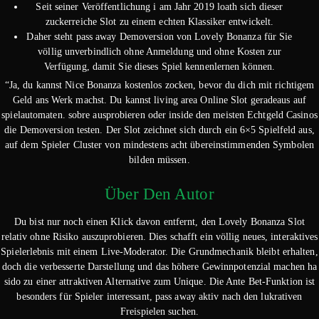
Seit seiner Veröffentlichung i am Jahr 2019 loath sich dieser
zuckerreiche Slot zu einem echten Klassiker entwickelt.
Daher steht pass away Demoversion von Lovely Bonanza für Sie
völlig unverbindlich ohne Anmeldung und ohne Kosten zur
Verfügung, damit Sie dieses Spiel kennenlernen können.
“Ja, du kannst Nice Bonanza kostenlos zocken, bevor du dich mit richtigem
Geld ans Werk machst. Du kannst living area Online Slot geradeaus auf
spielautomaten. sobre ausprobieren oder inside den meisten Echtgeld Casinos
die Demoversion testen. Der Slot zeichnet sich durch ein 6×5 Spielfeld aus,
auf dem Spieler Cluster von mindestens acht übereinstimmenden Symbolen
bilden müssen.
Über Den Autor
Du bist nur noch einen Klick davon entfernt, den Lovely Bonanza Slot
relativ ohne Risiko auszuprobieren. Dies schafft ein völlig neues, interaktives
Spielerlebnis mit einem Live-Moderator. Die Grundmechanik bleibt erhalten,
doch die verbesserte Darstellung und das höhere Gewinnpotenzial machen ha
sido zu einer attraktiven Alternative zum Unique. Die Ante Bet-Funktion ist
besonders für Spieler interessant, pass away aktiv nach den lukrativen
Freispielen suchen.