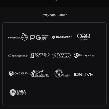
Penyedia Games