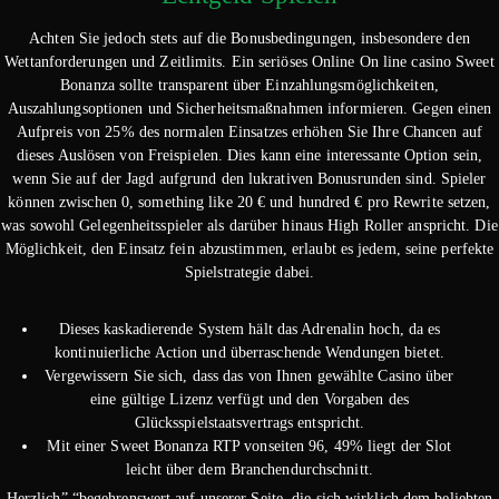
Achten Sie jedoch stets auf die Bonusbedingungen, insbesondere den
Wettanforderungen und Zeitlimits. Ein seriöses Online On line casino Sweet
Bonanza sollte transparent über Einzahlungsmöglichkeiten,
Auszahlungsoptionen und Sicherheitsmaßnahmen informieren. Gegen einen
Aufpreis von 25% des normalen Einsatzes erhöhen Sie Ihre Chancen auf
dieses Auslösen von Freispielen. Dies kann eine interessante Option sein,
wenn Sie auf der Jagd aufgrund den lukrativen Bonusrunden sind. Spieler
können zwischen 0, something like 20 € und hundred € pro Rewrite setzen,
was sowohl Gelegenheitsspieler als darüber hinaus High Roller anspricht. Die
Möglichkeit, den Einsatz fein abzustimmen, erlaubt es jedem, seine perfekte
Spielstrategie dabei.
Dieses kaskadierende System hält das Adrenalin hoch, da es
kontinuierliche Action und überraschende Wendungen bietet.
Vergewissern Sie sich, dass das von Ihnen gewählte Casino über
eine gültige Lizenz verfügt und den Vorgaben des
Glücksspielstaatsvertrags entspricht.
Mit einer Sweet Bonanza RTP vonseiten 96, 49% liegt der Slot
leicht über dem Branchendurchschnitt.
Herzlich” “begehrenswert auf unserer Seite, die sich wirklich dem beliebten