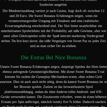
Symbolen ausgelöst.
Die Mindesteinzahlung variiert je nach Casino, liegt doch oft zwischen 12
und 20 Euro. Die Sweet Bonanza Erfahrungen zeigen, wenn ein
verantwortungsvoller Umgang mit Einsätzen und eine realistische
Erwartungshaltung entscheidend sind. Der Slot bietet unanfechtbar ein
unterhaltsames Spielerlebnis mit der Probability auf süße Gewinne, aber wie
unter allen Glücksspielen sollte der Spaß internet marketing Vordergrund
stehen. Du bist kurz davor, das süße Vergnügen von Sweet Paz zu jeder Zeit
und an man sicher Ort zu erleben.
Die Extras Bei Nice Bonanza
Unsere Sweet Bonanza Erfahrungen zeigen, dasjenige Spielen des Slots bietet
ebenso aufregende Gewinnmöglichkeiten. Mit dieser Sweet Bonanza Trial
können Sie zudem die Gameplay-Mechaniken testen, ohne echtes Geld
zusetzen. Dies ist auch auch nicht nötig, denn du kannst Sweet Bonanza im or
her Browser spielen. Zudem ist das browserbasierte Spiel
plattformunabhängig, sodass du ohne Anderes tolles Android- und iOS-
Geräte verwenden kannst. Die Zusatzwette erfordert, wenn du einen höheren
Einsatz pro Spin aufbringst, nämlich twenty five % höher. Dadurch tauchen
im Runde mehr Scatter auf, wodurch wiederum deine Chancen steigen, die