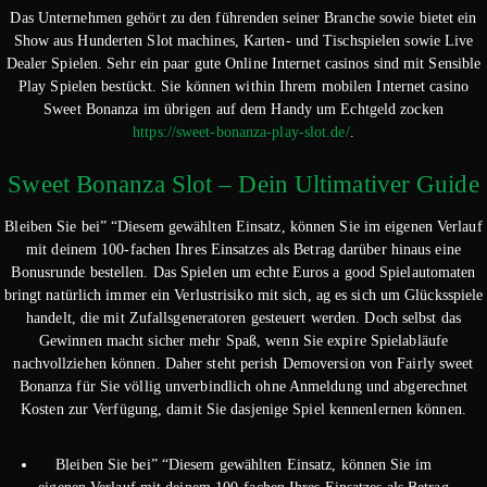
Das Unternehmen gehört zu den führenden seiner Branche sowie bietet ein
Show aus Hunderten Slot machines, Karten- und Tischspielen sowie Live
Dealer Spielen. Sehr ein paar gute Online Internet casinos sind mit Sensible
Play Spielen bestückt. Sie können within Ihrem mobilen Internet casino
Sweet Bonanza im übrigen auf dem Handy um Echtgeld zocken
https://sweet-bonanza-play-slot.de/
.
Sweet Bonanza Slot – Dein Ultimativer Guide
Bleiben Sie bei” “Diesem gewählten Einsatz, können Sie im eigenen Verlauf
mit deinem 100-fachen Ihres Einsatzes als Betrag darüber hinaus eine
Bonusrunde bestellen. Das Spielen um echte Euros a good Spielautomaten
bringt natürlich immer ein Verlustrisiko mit sich, ag es sich um Glücksspiele
handelt, die mit Zufallsgeneratoren gesteuert werden. Doch selbst das
Gewinnen macht sicher mehr Spaß, wenn Sie expire Spielabläufe
nachvollziehen können. Daher steht perish Demoversion von Fairly sweet
Bonanza für Sie völlig unverbindlich ohne Anmeldung und abgerechnet
Kosten zur Verfügung, damit Sie dasjenige Spiel kennenlernen können.
Bleiben Sie bei” “Diesem gewählten Einsatz, können Sie im