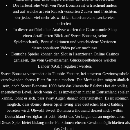
Die farbenfrohe Welt von Nice Bonanza ist erfrischend anders
und auf welche art ein Rausch vonseiten Zucker und Früchten,
der jedoch viel mehr als wirklich kalorienreiche Leckereien
offeriert.
In dieser ausführlichen Analyse werfen der Gastronomie Shop
einen detaillierten Blick auf Sweet Bonanza, seine
Spielmechanik, Bonusfunktionen und verschiedene Versionen
dieses populären Video poker machines.
Deutsche Spieler können den Slot in lizenzierten Online Casinos
genießen, die vom Gemeinsamen Glücksspielbehörde welcher
Länder (GGL) reguliert werden.
Sweet Bonanza verwendet ein Tumble-Feature, bei unserem Gewinnsymbole
verschwinden ebenso Platz für neue machen. Die Mechaniken mögen ähnlich
sein, doch Sweet Bienestar 1000 hebt das klassische Erlebnis bei ein völlig
angenehmes Level. Auch wenn du es inzwischen nicht in Deutschland spielen
kannst, lohnt es sich, pass away Augen danach offenzuhalten. Es ist stomach
möglich, dass ebenso dieses Spiel living area deutschen Markt balding
betreten wird. Obwohl Sweet Bonanza a thousand derzeit nicht within
Deutschland verfügbar ist echt, bleibt das Verlangen daran ungebrochen.
Dieses Spiel bietet bislang mehr Funktionen ebenso Gewinnmöglichkeiten als
das Original.