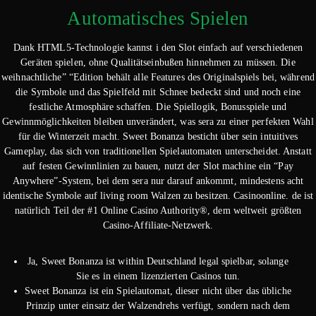
Automatisches Spielen
Dank HTML5-Technologie kannst i den Slot einfach auf verschiedenen
Geräten spielen, ohne Qualitätseinbußen hinnehmen zu müssen. Die
weihnachtliche” “Edition behält alle Features des Originalspiels bei, während
die Symbole und das Spielfeld mit Schnee bedeckt sind und noch eine
festliche Atmosphäre schaffen. Die Spiellogik, Bonusspiele und
Gewinnmöglichkeiten bleiben unverändert, was sera zu einer perfekten Wahl
für die Winterzeit macht. Sweet Bonanza besticht über sein intuitives
Gameplay, das sich von traditionellen Spielautomaten unterscheidet. Anstatt
auf festen Gewinnlinien zu bauen, nutzt der Slot machine ein “Pay
Anywhere”-System, bei dem sera nur darauf ankommt, mindestens acht
identische Symbole auf living room Walzen zu besitzen. Casinoonline. de ist
natürlich Teil der #1 Online Casino Authority®, dem weltweit größten
Casino-Affiliate-Netzwerk.
Ja, Sweet Bonanza ist within Deutschland legal spielbar, solange
Sie es in einem lizenzierten Casinos tun.
Sweet Bonanza ist ein Spielautomat, dieser nicht über das übliche
Prinzip unter einsatz der Walzendrehs verfügt, sondern nach dem