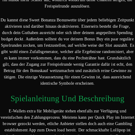
Freispielrunde auszulösen.
Du kannst diese Sweet Bonanza Bonuswette über jedem beliebigen Zeitpunkt
aktivieren und darüber hinaus deaktivieren. Einerseits besteht die Frage,
durch dein Guthaben ausreicht oder sich über deinem angepeilten Spending
budget deckt. Außerdem solltest du vor deinem Bonus Buy ein paar reguläre
Spielrunden zocken, um festzustellen, auf welche weise der Slot auszahlt. Es
gibt wohl einen Zufallsgenerator, welcher alle Ergebnisse randomisiert, aber
es kann immer vorkommen, dass du eine Pechsträhne hast. Grundsätzlich
gilt, dass der Zugang zur Freispielrunde wenig Garantie dafür ist echt, den
Betrag für den Bonuskauf wettzumachen und zusätzlich reine Gewinne zu
tätigen. Die einzige Voraussetzung für einen Gewinn ist, dass ausreichend
identische Symbole erscheinen.
Spielanleitung Und Beschreibung
E-Wallets extra für Mobilgeräte stehen ebenfalls zur Verfügung und
vereinfachen den Zahlungsprozess. Meistens kann per Quick Play im Internet
browser gezockt werden, etliche Anbieter stellen doch auch eine Gambling
establishment App zum Down load bereit. Der schmackhafte Lollipop ist