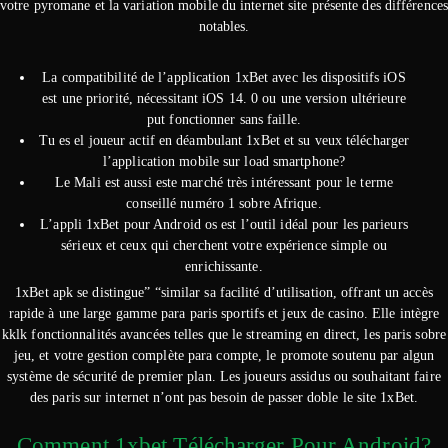
votre pyromane et la variation mobile du internet site présente des différences
notables.
La compatibilité de l’application 1xBet avec les dispositifs iOS
est une priorité, nécessitant iOS 14. 0 ou une version ultérieure
put fonctionner sans faille.
Tu es el joueur actif en déambulant 1xBet et su veux télécharger
l’application mobile sur load smartphone?
Le Mali est aussi este marché très intéressant pour le terme
conseillé numéro 1 sobre Afrique.
L’appli 1xBet pour Android os est l’outil idéal pour les parieurs
sérieux et ceux qui cherchent votre expérience simple ou
enrichissante.
1xBet apk se distingue” “similar sa facilité d’utilisation, offrant un accès
rapide à une large gamme para paris sportifs et jeux de casino. Elle intègre
kklk fonctionnalités avancées telles que le streaming en direct, les paris sobre
jeu, et votre gestion complète para compte, le promote soutenu par algun
système de sécurité de premier plan. Les joueurs assidus ou souhaitant faire
des paris sur internet n’ont pas besoin de passer doble le site 1xBet.
Сomment 1xbet Télécharger Pour Android?