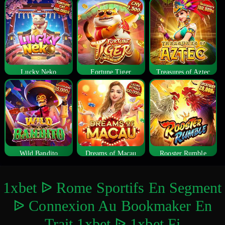
Lucky Neko
Fortune Tiger
Treasures of Aztec
Wild Bandito
Dreams of Macau
Rooster Rumble
1xbet ᐉ Rome Sportifs En Segment
ᐉ Connexion Au Bookmaker En
Trait 1xbet ᐉ 1xbet Fi