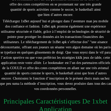
offre des cotes compétitives en se promenant sur une très grande
quantité de sports activities comme le soccer, le basketball ainsi
que bien d’autres encore.
Téléchargez 1xBet aujourd’hui et plongez dans l’aventure man jeu mobile
dos confiance et fashion. 1xBet apk promise également une expérience
utilisateur sécurisée et fiable, grâce à l’emploi de technologies de sécurité de
pointe pour protéger les données ain les transactions financières des
utilisateurs. Le téléchargement de 1xBet apk s’effectue dos” “une aisance
déconcertante, offrant aux joueurs un sésame vers algun domaine où les paris
se typeface en quelques glissements de doigt. Que vous soyez dans le vif para
l’action sportive ou que vous préfériez les stratégies kklk jeux de table, cette
application reste votre alliée. Le bookmaker est l’un des partenaires officiels
de la COULD et offre des cotes compétitives en allant sur une très avismal
quantité de sports comme le sports, le basketball ainsi que bien d’autres
encore. Choisissiez le function d’inscription de le présent choix mais sachez
que peu suma la méthode d’inscription, vous devez produire dans tous des cas
vos coordonnées personnelles.
Principales Caractéristiques De 1xbet
Application