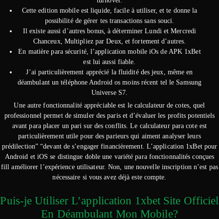
turnover.
Cette edition mobile est liquide, facile à utiliser, et te donne la
possibilité de gérer tes transactions sans souci.
Il existe aussi d’autres bonus, à déterminer Lundi et Mercredi
Chanceux, Multipliez par Deux, et fortement d’autres.
En matière para sécurité, l’application mobile iOs de APK 1xBet
est lui aussi fiable.
J’ai particulièrement apprécié la fluidité des jeux, même en
déambulant un téléphone Android os moins récent tel le Samsung
Universe S7.
Une autre fonctionnalité appréciable est le calculateur de cotes, quel
professionnel permet de simuler des paris et d’évaluer les profits potentiels
avant para placer un pari sur des conflits. Le calculateur para cote est
particulièrement utile pour des parieurs qui aiment analyser leurs
prédilection” “devant de s’engager financièrement. L’application 1xBet pour
Android et iOS se distingue doble une variété para fonctionnalités conçues
fill améliorer l’expérience utilisateur. Non, une nouvelle inscription n’est pas
nécessaire si vous avez déjà este compte.
Puis-je Utiliser L’application 1xbet Site Officiel
En Déambulant Mon Mobile?