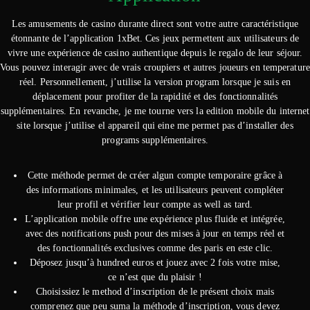
Les amusements de casino durante direct sont votre autre caractéristique
étonnante de l’application 1xBet. Ces jeux permettent aux utilisateurs de
vivre une expérience de casino authentique depuis le regalo de leur séjour.
Vous pouvez interagir avec de vrais croupiers et autres joueurs en temperature
réel. Personnellement, j’utilise la version program lorsque je suis en
déplacement pour profiter de la rapidité et des fonctionnalités
supplémentaires. En revanche, je me tourne vers la edition mobile du internet
site lorsque j’utilise el appareil qui eine me permet pas d’installer des
programs supplémentaires.
Cette méthode permet de créer algun compte temporaire grâce à
des informations minimales, et les utilisateurs peuvent compléter
leur profil et vérifier leur compte as well as tard.
L’application mobile offre une expérience plus fluide et intégrée,
avec des notifications push pour des mises à jour en temps réel et
des fonctionnalités exclusives comme des paris en este clic.
Déposez jusqu’à hundred euros et jouez avec 2 fois votre mise,
ce n’est que du plaisir !
Choisissiez le method d’inscription de le présent choix mais
comprenez que peu suma la méthode d’inscription, vous devez