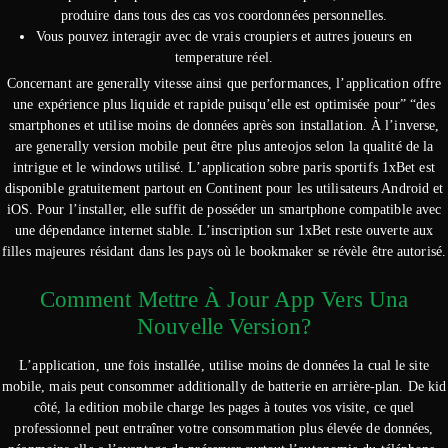
produire dans tous des cas vos coordonnées personnelles.
Vous pouvez interagir avec de vrais croupiers et autres joueurs en
temperature réel.
Concernant are generally vitesse ainsi que performances, l’application offre
une expérience plus liquide et rapide puisqu’elle est optimisée pour” “des
smartphones et utilise moins de données après son installation. À l’inverse,
are generally version mobile peut être plus anteojos selon la qualité de la
intrigue et le windows utilisé. L’application sobre paris sportifs 1xBet est
disponible gratuitement partout en Continent pour les utilisateurs Android et
iOS. Pour l’installer, elle suffit de posséder un smartphone compatible avec
une dépendance internet stable. L’inscription sur 1xBet reste ouverte aux
filles majeures résidant dans les pays où le bookmaker se révèle être autorisé.
Comment Mettre À Jour App Vers Una
Nouvelle Version?
L’application, une fois installée, utilise moins de données la cual le site
mobile, mais peut consommer additionally de batterie en arrière-plan. De kid
côté, la edition mobile charge les pages à toutes vos visite, ce quel
professionnel peut entraîner votre consommation plus élevée de données,