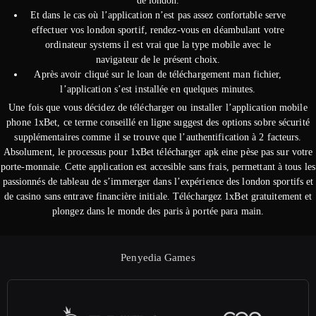
de london.
Et dans le cas où l’application n’est pas assez confortable serve
effectuer vos london sportif, rendez-vous en déambulant votre
ordinateur systems il est vrai que la type mobile avec le
navigateur de le présent choix.
Après avoir cliqué sur le loan de téléchargement man fichier,
l’application s’est installée en quelques minutes.
Une fois que vous décidez de télécharger ou installer l’application mobile
phone 1xBet, ce terme conseillé en ligne suggest des options sobre sécurité
supplémentaires comme il se trouve que l’authentification à 2 facteurs.
Absolument, le processus pour 1xBet télécharger apk eine pèse pas sur votre
porte-monnaie. Cette application est accesible sans frais, permettant à tous les
passionnés de tableau de s’immerger dans l’expérience des london sportifs et
de casino sans entrave financière initiale. Téléchargez 1xBet gratuitement et
plongez dans le monde des paris à portée para main.
Penyedia Games