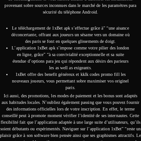
provenant sobre sources inconnues dans le marché de les paramètres para
sécurité du téléphone Android.
Le téléchargement de 1xBet apk s’effectue grâce à” “une aisance
déconcertante, offrant aux joueurs un sésame vers un domaine où
des paris se font en quelques glissements de doigt.
L’application 1xBet apk s’impose comme votre pilier des london
en ligne, grâce” “à sa convivialité exceptionnelle et sa suite
étendue d’options para jeu qui répondent aux désirs des parieurs
les as well as exigeants.
1xBet offre des benefit généreux et kklk codes promo fill les
nouveaux joueurs, vous permettant sobre maximiser vos originel
paris.
Ici aussi, des promotions, les modes de paiement et les bonus sont adaptés
aux habitudes locales. N’oubliez également passing que vous pouvez fournir
des informations officielles lors de votre inscription. En effet, le terme
conseillé peut à promote moment vérifier l’identité de ses internautes. Cette
flexibilité fait que l’application adaptée à une large suite d’utilisateurs, qu’ils
soient débutants ou expérimentés. Naviguer sur l’application 1xBet” “reste un
plaisir grâce à son software bien pensée ainsi que ses graphismes attractifs. L