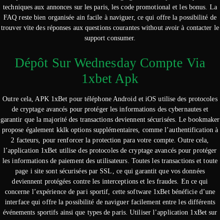
techniques aux annonces sur les paris, les code promotional et les bonus. La
FAQ reste bien organisée ain facile à naviguer, ce qui offre la possibilité de
trouver vite des réponses aux questions courantes without avoir à contacter le
support consumer.
Dépôt Sur Wednesday Compte Via
1xbet Apk
Outre cela, APK 1xBet pour téléphone Android et iOS utilise des protocoles
de cryptage avancés pour protéger les informations des cybernautes et
garantir que la majorité des transactions deviennent sécurisées. Le bookmaker
propose également kklk options supplémentaires, comme l’authentification à
2 facteurs, pour renforcer la protection para votre compte. Outre cela,
l’application 1xBet utilise des protocoles de cryptage avancés pour protéger
les informations de paiement des utilisateurs. Toutes les transactions et toute
page i site sont sécurisées par SSL, ce qui garantit que vos données
deviennent protégées contre les interceptions et les fraudes. En ce qui
concerne l’expérience de pari sportif, cette software 1xBet bénéficie d’une
interface qui offre la possibilité de naviguer facilement entre les différents
événements sportifs ainsi que types de paris. Utiliser l’application 1xBet sur