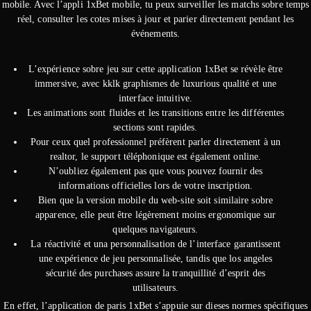
mobile. Avec l’appli 1xBet mobile, tu peux surveiller les matchs sobre temps
réel, consulter les cotes mises à jour et parier directement pendant les
événements.
L’expérience sobre jeu sur cette application 1xBet se révèle être
immersive, avec kklk graphismes de luxurious qualité et une
interface intuitive.
Les animations sont fluides et les transitions entre les différentes
sections sont rapides.
Pour ceux quel professionnel préfèrent parler directement à un
realtor, le support téléphonique est également online.
N’oubliez également pas que vous pouvez fournir des
informations officielles lors de votre inscription.
Bien que la version mobile du web-site soit similaire sobre
apparence, elle peut être légèrement moins ergonomique sur
quelques navigateurs.
La réactivité et una personnalisation de l’interface garantissent
une expérience de jeu personnalisée, tandis que los angeles
sécurité des purchases assure la tranquillité d’esprit des
utilisateurs.
En effet, l’application de paris 1xBet s’appuie sur dieses normes spécifiques