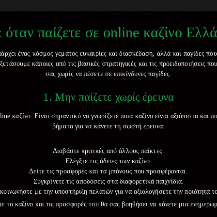
 όταν παίζετε σε online καζίνο Ελλ
πάρχει ένας κόσμος γεμάτος ευκαιρίες και διασκέδαση, αλλά και παγίδες πο
ξετάσουμε κάποιες από τις βασικές στρατηγικές και τις προειδοποιήσεις που
σας χωρίς να πέσετε σε επικίνδυνες παγίδες.
1. Μην παίζετε χωρίς έρευνα
nline καζίνο. Είναι σημαντικό να γνωρίζετε ποια καζίνο είναι αξιόπιστα κα
βήματα για να κάνετε τη σωστή έρευνα:
Διαβάστε κριτικές από άλλους παίκτες.
Ελέγξτε τις άδειες των καζίνο.
Δείτε τις προσφορές και τα μπόνους που προσφέρονται.
Συγκρίνετε τις αποδόσεις στα διαφορετικά παιχνίδια.
κοινωνήστε με την υποστήριξη πελατών για να αξιολογήσετε την ποιότητά τ
ε το καζίνο και τις προσφορές του θα σας βοηθήσει να κάνετε μια ενημερω