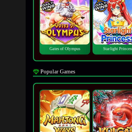
Gates of Olympus
Starlight Princes
Popular Games