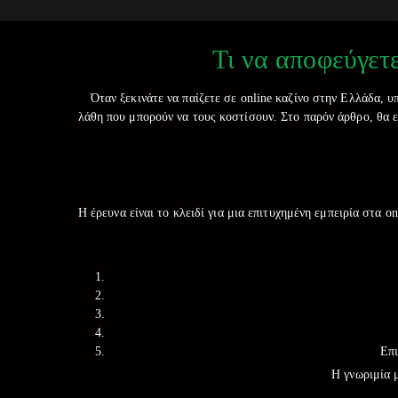
Τι να αποφεύγετε
Όταν ξεκινάτε να παίζετε σε online καζίνο στην Ελλάδα, υ
λάθη που μπορούν να τους κοστίσουν. Στο παρόν άρθρο, θα ε
Η έρευνα είναι το κλειδί για μια επιτυχημένη εμπειρία στα o
Επι
Η γνωριμία μ