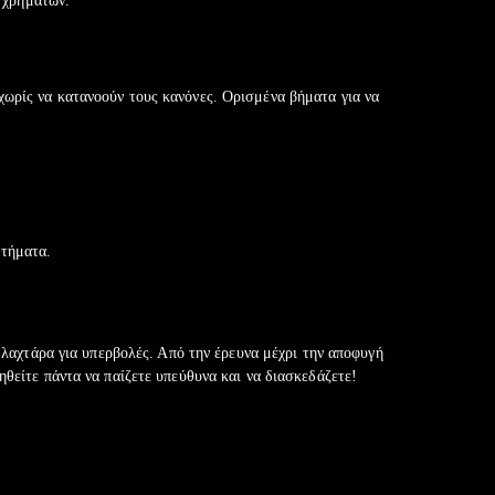
ς χρημάτων.
 χωρίς να κατανοούν τους κανόνες. Ορισμένα βήματα για να
κτήματα.
 λαχτάρα για υπερβολές. Από την έρευνα μέχρι την αποφυγή
θείτε πάντα να παίζετε υπεύθυνα και να διασκεδάζετε!