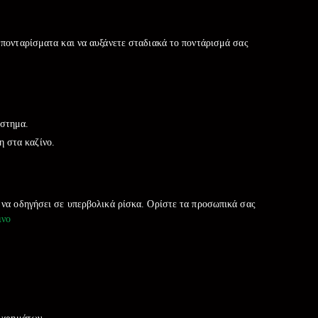
ά πονταρίσματα και να αυξάνετε σταδιακά το ποντάρισμά σας
ύστημα.
η στα καζίνο.
ί να οδηγήσει σε υπερβολικά ρίσκα. Ορίστε τα προσωπικά σας
ινο