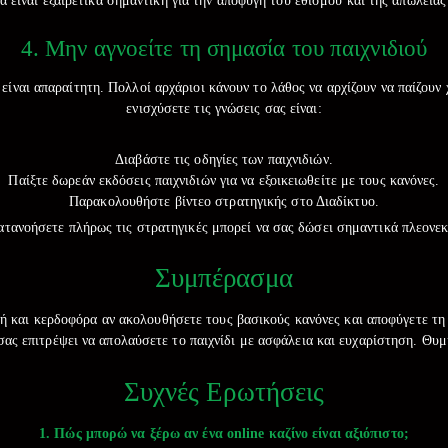
α είναι εξαιρετικά σημαντική για την αποφυγή του εθισμού και της απώλεια
4. Μην αγνοείτε τη σημασία του παιχνιδιού
είναι απαραίτητη. Πολλοί αρχάριοι κάνουν το λάθος να αρχίζουν να παίζουν
ενισχύσετε τις γνώσεις σας είναι:
Διαβάστε τις οδηγίες των παιχνιδιών.
Παίξτε δωρεάν εκδόσεις παιχνιδιών για να εξοικειωθείτε με τους κανόνες.
Παρακολουθήστε βίντεο στρατηγικής στο Διαδίκτυο.
ατανοήσετε πλήρως τις στρατηγικές μπορεί να σας δώσει σημαντικά πλεονε
Συμπέρασμα
ική και κερδοφόρα αν ακολουθήσετε τους βασικούς κανόνες και αποφύγετε τη
ς επιτρέψει να απολαύσετε το παιχνίδι με ασφάλεια και ευχαρίστηση. Θυμη
Συχνές Ερωτήσεις
1. Πώς μπορώ να ξέρω αν ένα online καζίνο είναι αξιόπιστο;