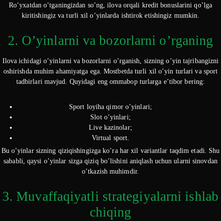
Ro’yxatdan o’tganingizdan so’ng, ilova orqali kredit bonuslarini qo’lga
kiritishingiz va turli xil o’yinlarda ishtirok etishingiz mumkin.
2. O’yinlarni va bozorlarni o’rganing
Ilova ichidagi o’yinlarni va bozorlarni o’rganish, sizning o’yin tajribangizni
oshirishda muhim ahamiyatga ega. Mostbetda turli xil o’yin turlari va sport
tadbirlari mavjud. Quyidagi eng ommabop turlarga e’tibor bering:
Sport loyiha qimor o’yinlari;
Slot o’yinlari;
Live kazinolar;
Virtual sport.
Bu o’yinlar sizning qiziqishingizga ko’ra har xil variantlar taqdim etadi. Shu
sababli, qaysi o’yinlar sizga qiziq bo’lishini aniqlash uchun ularni sinovdan
o’tkazish muhimdir.
3. Muvaffaqiyatli strategiyalarni ishlab
chiqing