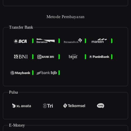
Metode Pembayaran
Transfer Bank
Pulsa
E-Money