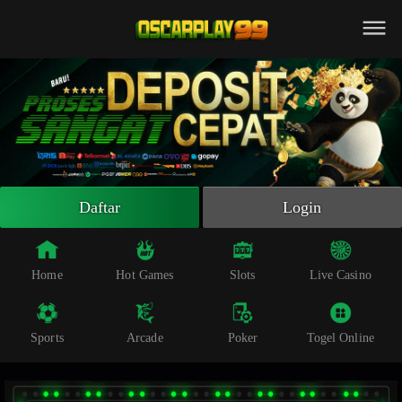
Beranda
Slot Online
Live Casino
Sportsbook
Arcade
Togel Online
Daftar
Login
Poker
Whatsapp
Home
Hot Games
Slots
Live Casino
Telegram
Sports
Arcade
Poker
Togel Online
Livechat