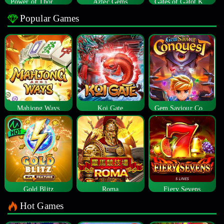
Power of Thor Megaways
Aztec Gems
Gates of Gatot Kaca
Popular Games
Mahjong Ways
Koi Gate
Gem Saviour Conquest
Gold Blitz
Roma
Fiery Sevens
Hot Games