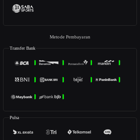
Metode Pembayaran
Transfer Bank
Pulsa