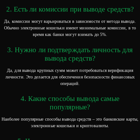
2. Есть ли комиссии при выводе средств?
Да, комиссии могут варьироваться в зависимости от метода вывода.
Обычно электронные кошельки имеют минимальные комиссии, в то
время как банки могут взимать до 5%.
3. Нужно ли подтверждать личность для
вывода средств?
Да, для вывода крупных сумм может потребоваться верификация
личности. Это делается для обеспечения безопасности финансовых
операций.
4. Какие способы вывода самые
популярные?
Наиболее популярные способы вывода средств – это банковские карты,
электронные кошельки и криптовалюты.