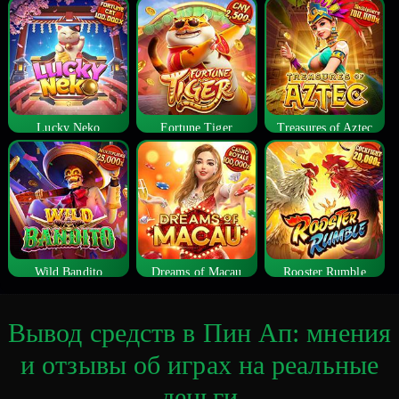
Lucky Neko
Fortune Tiger
Treasures of Aztec
Wild Bandito
Dreams of Macau
Rooster Rumble
Вывод средств в Пин Ап: мнения
и отзывы об играх на реальные
деньги