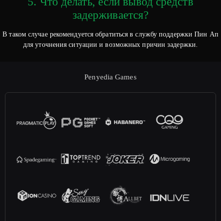
5. Что делать, если вывод средств
задерживается?
В таком случае рекомендуется обратиться в службу поддержки Пин Ап
для уточнения ситуации и возможных причин задержки.
Penyedia Games