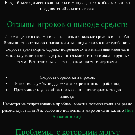
Каждый метод имеет свои плюсы и минусы, и их выбор зависит от
предпочтений самого игрока.
Отзывы игроков о выводе средств
Игроки делятся своими впечатлениями о выводе средств в Пин Ап.
Большинство отзывов положительные, подчеркивающие удобство и
скорость транзакций. Однако встречаются и негативные мнения, в
которых упоминаются задержки и сложности при выводе крупных
сумм. Вот основные аспекты, упоминаемые игроками:
Скорость обработки запросов;
Качество службы поддержки и их реакция на проблемы;
Прозрачность условий использования некоторых методов
вывода.
Несмотря на существование проблем, многие пользователи все равно
рекомендуют Пин Ап, особенно новичкам в мире онлайн-казино
Пин
Ап казино вход
.
Проблемы, с которыми могут