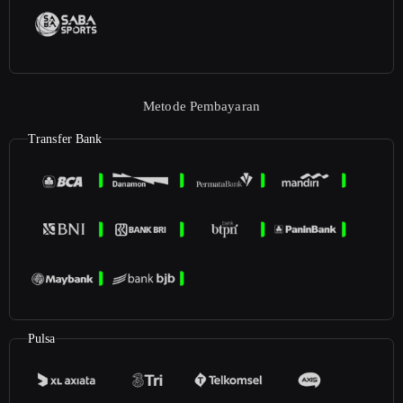
Metode Pembayaran
Transfer Bank
Pulsa