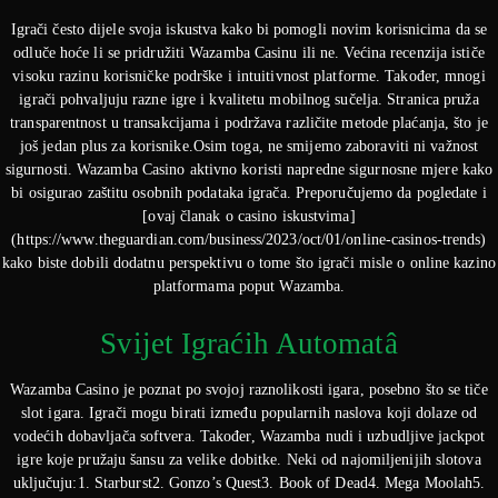
Igrači često dijele svoja iskustva kako bi pomogli novim korisnicima da se
odluče hoće li se pridružiti Wazamba Casinu ili ne. Većina recenzija ističe
visoku razinu korisničke podrške i intuitivnost platforme. Također, mnogi
igrači pohvaljuju razne igre i kvalitetu mobilnog sučelja. Stranica pruža
transparentnost u transakcijama i podržava različite metode plaćanja, što je
još jedan plus za korisnike.Osim toga, ne smijemo zaboraviti ni važnost
sigurnosti. Wazamba Casino aktivno koristi napredne sigurnosne mjere kako
bi osigurao zaštitu osobnih podataka igrača. Preporučujemo da pogledate i
[ovaj članak o casino iskustvima]
(https://www.theguardian.com/business/2023/oct/01/online-casinos-trends)
kako biste dobili dodatnu perspektivu o tome što igrači misle o online kazino
platformama poput Wazamba.
Svijet Igraćih Automatâ
Wazamba Casino je poznat po svojoj raznoliko­sti igara, posebno što se tiče
slot igara. Igrači mogu birati između popularnih naslova koji dolaze od
vodećih dobavljača softvera. Također, Wazamba nudi i uzbudljive jackpot
igre koje pružaju šansu za velike dobitke. Neki od najomiljenijih slotova
uključuju:1. Starburst2. Gonzo’s Quest3. Book of Dead4. Mega Moolah5.