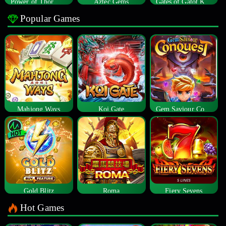
Power of Thor Megaways
Aztec Gems
Gates of Gatot Kaca
Popular Games
Mahjong Ways
Koi Gate
Gem Saviour Conquest
Gold Blitz
Roma
Fiery Sevens
Hot Games