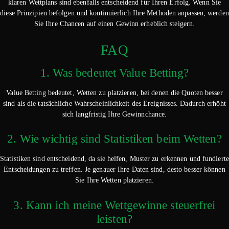
klaren Wettplans sind ebenfalls entscheidend für Ihren Erfolg. Wenn Sie
diese Prinzipien befolgen und kontinuierlich Ihre Methoden anpassen, werden
Sie Ihre Chancen auf einen Gewinn erheblich steigern.
FAQ
1. Was bedeutet Value Betting?
Value Betting bedeutet, Wetten zu platzieren, bei denen die Quoten besser
sind als die tatsächliche Wahrscheinlichkeit des Ereignisses. Dadurch erhöht
sich langfristig Ihre Gewinnchance.
2. Wie wichtig sind Statistiken beim Wetten?
Statistiken sind entscheidend, da sie helfen, Muster zu erkennen und fundierte
Entscheidungen zu treffen. Je genauer Ihre Daten sind, desto besser können
Sie Ihre Wetten platzieren.
3. Kann ich meine Wettgewinne steuerfrei
leisten?