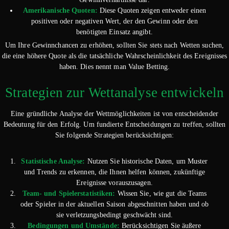
Amerikanische Quoten:
Diese Quoten zeigen entweder einen
positiven oder negativen Wert, der den Gewinn oder den
benötigten Einsatz angibt.
Um Ihre Gewinnchancen zu erhöhen, sollten Sie stets nach Wetten suchen,
die eine höhere Quote als die tatsächliche Wahrscheinlichkeit des Ereignisses
haben. Dies nennt man Value Betting.
Strategien zur Wettanalyse entwickeln
Eine gründliche Analyse der Wettmöglichkeiten ist von entscheidender
Bedeutung für den Erfolg. Um fundierte Entscheidungen zu treffen, sollten
Sie folgende Strategien berücksichtigen:
Statistische Analyse:
Nutzen Sie historische Daten, um Muster
und Trends zu erkennen, die Ihnen helfen können, zukünftige
Ereignisse vorauszusagen.
Team- und Spielerstatistiken:
Wissen Sie, wie gut die Teams
oder Spieler in der aktuellen Saison abgeschnitten haben und ob
sie verletzungsbedingt geschwächt sind.
Bedingungen und Umstände:
Berücksichtigen Sie äußere