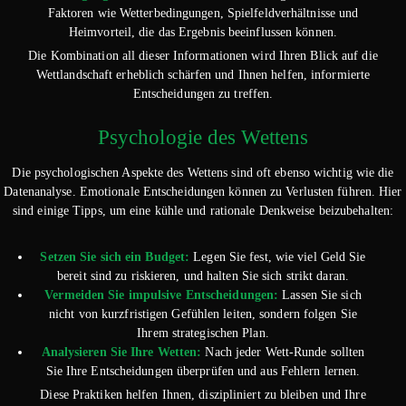
Faktoren wie Wetterbedingungen, Spielfeldverhältnisse und
Heimvorteil, die das Ergebnis beeinflussen können.
Die Kombination all dieser Informationen wird Ihren Blick auf die
Wettlandschaft erheblich schärfen und Ihnen helfen, informierte
Entscheidungen zu treffen.
Psychologie des Wettens
Die psychologischen Aspekte des Wettens sind oft ebenso wichtig wie die
Datenanalyse. Emotionale Entscheidungen können zu Verlusten führen. Hier
sind einige Tipps, um eine kühle und rationale Denkweise beizubehalten:
Setzen Sie sich ein Budget:
Legen Sie fest, wie viel Geld Sie
bereit sind zu riskieren, und halten Sie sich strikt daran.
Vermeiden Sie impulsive Entscheidungen:
Lassen Sie sich
nicht von kurzfristigen Gefühlen leiten, sondern folgen Sie
Ihrem strategischen Plan.
Analysieren Sie Ihre Wetten:
Nach jeder Wett-Runde sollten
Sie Ihre Entscheidungen überprüfen und aus Fehlern lernen.
Diese Praktiken helfen Ihnen, diszipliniert zu bleiben und Ihre