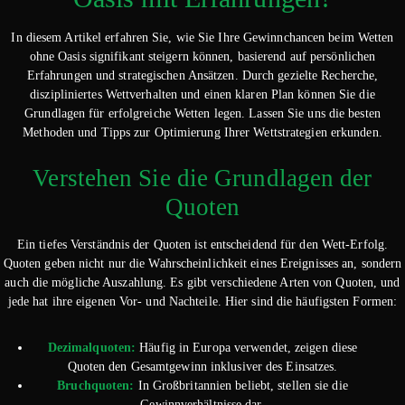
In diesem Artikel erfahren Sie, wie Sie Ihre Gewinnchancen beim Wetten
ohne Oasis signifikant steigern können, basierend auf persönlichen
Erfahrungen und strategischen Ansätzen. Durch gezielte Recherche,
diszipliniertes Wettverhalten und einen klaren Plan können Sie die
Grundlagen für erfolgreiche Wetten legen. Lassen Sie uns die besten
Methoden und Tipps zur Optimierung Ihrer Wettstrategien erkunden.
Verstehen Sie die Grundlagen der
Quoten
Ein tiefes Verständnis der Quoten ist entscheidend für den Wett-Erfolg.
Quoten geben nicht nur die Wahrscheinlichkeit eines Ereignisses an, sondern
auch die mögliche Auszahlung. Es gibt verschiedene Arten von Quoten, und
jede hat ihre eigenen Vor- und Nachteile. Hier sind die häufigsten Formen:
Dezimalquoten:
Häufig in Europa verwendet, zeigen diese
Quoten den Gesamtgewinn inklusiver des Einsatzes.
Bruchquoten:
In Großbritannien beliebt, stellen sie die
Gewinnverhältnisse dar.