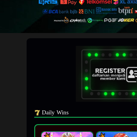
Daily Wins