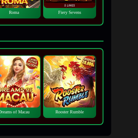
Roma
Fiery Sevens
Dreams of Macau
Rooster Rumble