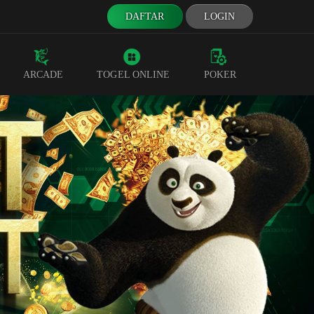
DAFTAR
LOGIN
ARCADE
TOGEL ONLINE
POKER