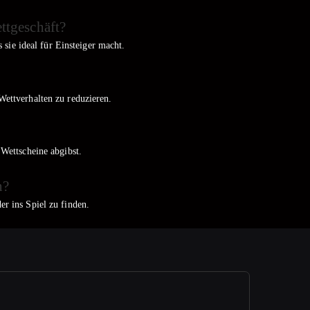
ttgeschäft?
 sie ideal für Einsteiger macht.
Wettverhalten zu reduzieren.
 Wettscheine abgibst.
n?
er ins Spiel zu finden.