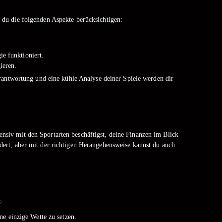
t du die folgenden Aspekte berücksichtigen:
e funktioniert.
ieren.
rantwortung und eine kühle Analyse deiner Spiele werden dir
ensiv mit den Sportarten beschäftigst, deine Finanzen im Blick
rdert, aber mit der richtigen Herangehensweise kannst du auch
?
ne einzige Wette zu setzen.