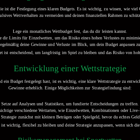
ie ist die Festlegung eines klaren Budgets. Es ist wichtig, zu wissen, wie viel
impulsives Wettverhalten zu vermeiden und deinen finanziellen Rahmen zu schüt
Lege ein monatliches Wettbudget fest, das du dir leisten kannst.
e dir Limits für Einzelwetten, um das Risiko eines hohen Verlustes zu minimi
regelmäßig deine Gewinne und Verluste im Blick, um dein Budget anpassen z
 ist entscheidend, um langfristig im Spiel zu bleiben und das Risiko von ho
Entwicklung einer Wettstrategie
in Budget festgelegt hast, ist es wichtig, eine klare Wettstrategie zu entwi
Gewinne erheblich. Einige Möglichkeiten zur Strategiefindung sind:
Setze auf Analysen und Statistiken, um fundierte Entscheidungen zu treffen.
ichtige verschiedene Wettarten, wie Einzelwetten, Kombinationen oder Live
 Strategie zunächst mit kleinen Beträgen oder Spielgeld, bevor du echtes Geld 
s ist wichtig, flexibel zu bleiben und deine Strategie anzupassen, wenn sich d