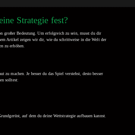
ine Strategie fest?
von großer Bedeutung. Um erfolgreich zu sein, musst du dir
em Artikel zeigen wir dir, wie du schrittweise in die Welt der
en zu erhöhen.
ut zu machen. Je besser du das Spiel verstehst, desto besser
n solltest:
n Grundgerüst, auf dem du deine Wettstrategie aufbauen kannst.