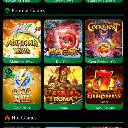
Power of Thor Megaways
Aztec Gems
Gates of Gatot Kaca
Popular Games
Mahjong Ways
Koi Gate
Gem Saviour Conquest
Gold Blitz
Roma
Fiery Sevens
Hot Games