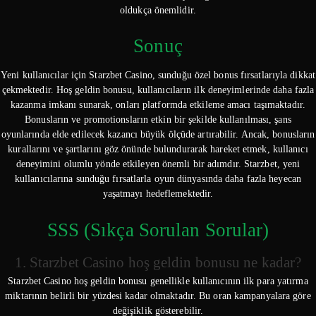
oldukça önemlidir.
Sonuç
Yeni kullanıcılar için Starzbet Casino, sunduğu özel bonus fırsatlarıyla dikkat
çekmektedir. Hoş geldin bonusu, kullanıcıların ilk deneyimlerinde daha fazla
kazanma imkanı sunarak, onları platformda etkileme amacı taşımaktadır.
Bonusların ve promotionsların etkin bir şekilde kullanılması, şans
oyunlarında elde edilecek kazancı büyük ölçüde artırabilir. Ancak, bonusların
kurallarını ve şartlarını göz önünde bulundurarak hareket etmek, kullanıcı
deneyimini olumlu yönde etkileyen önemli bir adımdır. Starzbet, yeni
kullanıcılarına sunduğu fırsatlarla oyun dünyasında daha fazla heyecan
yaşatmayı hedeflemektedir.
SSS (Sıkça Sorulan Sorular)
1. Starzbet Casino hoş geldin bonusu ne kadar?
Starzbet Casino hoş geldin bonusu genellikle kullanıcının ilk para yatırma
miktarının belirli bir yüzdesi kadar olmaktadır. Bu oran kampanyalara göre
değişiklik gösterebilir.