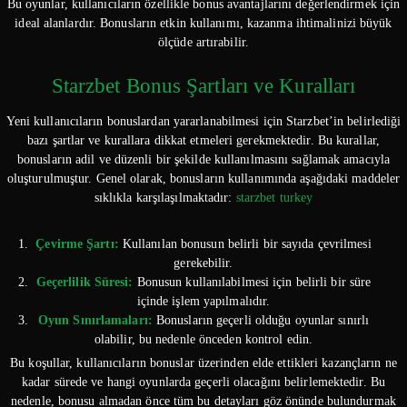
Bu oyunlar, kullanıcıların özellikle bonus avantajlarını değerlendirmek için
ideal alanlardır. Bonusların etkin kullanımı, kazanma ihtimalinizi büyük
ölçüde artırabilir.
Starzbet Bonus Şartları ve Kuralları
Yeni kullanıcıların bonuslardan yararlanabilmesi için Starzbet’in belirlediği
bazı şartlar ve kurallara dikkat etmeleri gerekmektedir. Bu kurallar,
bonusların adil ve düzenli bir şekilde kullanılmasını sağlamak amacıyla
oluşturulmuştur. Genel olarak, bonusların kullanımında aşağıdaki maddeler
sıklıkla karşılaşılmaktadır:
starzbet turkey
Çevirme Şartı:
Kullanılan bonusun belirli bir sayıda çevrilmesi
gerekebilir.
Geçerlilik Süresi:
Bonusun kullanılabilmesi için belirli bir süre
içinde işlem yapılmalıdır.
Oyun Sınırlamaları:
Bonusların geçerli olduğu oyunlar sınırlı
olabilir, bu nedenle önceden kontrol edin.
Bu koşullar, kullanıcıların bonuslar üzerinden elde ettikleri kazançların ne
kadar sürede ve hangi oyunlarda geçerli olacağını belirlemektedir. Bu
nedenle, bonusu almadan önce tüm bu detayları göz önünde bulundurmak