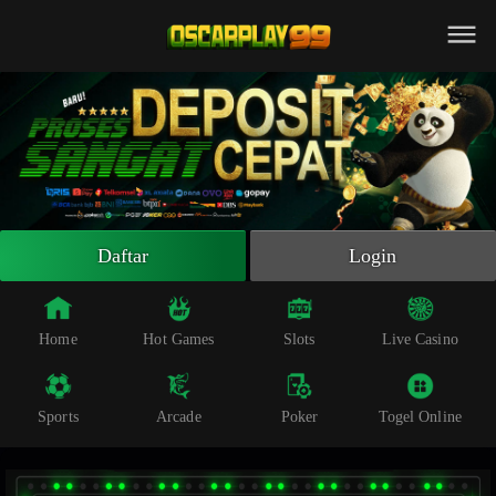
Beranda
Slot Online
Live Casino
Sportsbook
Arcade
Togel Online
Daftar
Login
Poker
Whatsapp
Home
Hot Games
Slots
Live Casino
Telegram
Sports
Arcade
Poker
Togel Online
Livechat