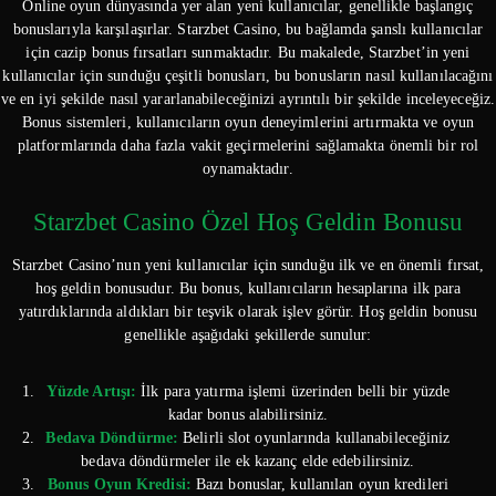
Online oyun dünyasında yer alan yeni kullanıcılar, genellikle başlangıç
bonuslarıyla karşılaşırlar. Starzbet Casino, bu bağlamda şanslı kullanıcılar
için cazip bonus fırsatları sunmaktadır. Bu makalede, Starzbet’in yeni
kullanıcılar için sunduğu çeşitli bonusları, bu bonusların nasıl kullanılacağını
ve en iyi şekilde nasıl yararlanabileceğinizi ayrıntılı bir şekilde inceleyeceğiz.
Bonus sistemleri, kullanıcıların oyun deneyimlerini artırmakta ve oyun
platformlarında daha fazla vakit geçirmelerini sağlamakta önemli bir rol
oynamaktadır.
Starzbet Casino Özel Hoş Geldin Bonusu
Starzbet Casino’nun yeni kullanıcılar için sunduğu ilk ve en önemli fırsat,
hoş geldin bonusudur. Bu bonus, kullanıcıların hesaplarına ilk para
yatırdıklarında aldıkları bir teşvik olarak işlev görür. Hoş geldin bonusu
genellikle aşağıdaki şekillerde sunulur:
Yüzde Artışı:
İlk para yatırma işlemi üzerinden belli bir yüzde
kadar bonus alabilirsiniz.
Bedava Döndürme:
Belirli slot oyunlarında kullanabileceğiniz
bedava döndürmeler ile ek kazanç elde edebilirsiniz.
Bonus Oyun Kredisi:
Bazı bonuslar, kullanılan oyun kredileri