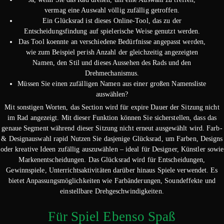
vermag eine Auswahl völlig zufällig getroffen.
Ein Glücksrad ist dieses Online-Tool, das zu der
Entscheidungsfindung auf spielerische Weise genutzt werden.
Das Tool koennte an verschiedene Bedürfnisse angepasst werden,
wie zum Beispiel perish Anzahl der gleichzeitig angezeigten
Namen, den Stil und dieses Aussehen des Rads und den
Drehmechanismus.
Müssen Sie einen zufälligen Namen aus einer großen Namensliste
auswählen?
Mit sonstigen Worten, das Section wird für expire Dauer der Sitzung nicht
im Rad angezeigt. Mit dieser Funktion können Sie sicherstellen, dass das
genaue Segment während dieser Sitzung nicht erneut ausgewählt wird. Farb-
& Designauswahl rapid Nutzen Sie dasjenige Glücksrad, um Farben, Designs
oder kreative Ideen zufällig auszuwählen – ideal für Designer, Künstler sowie
Markenentscheidungen. Das Glücksrad wird für Entscheidungen,
Gewinnspiele, Unterrichtsaktivitäten darüber hinaus Spiele verwendet. Es
bietet Anpassungsmöglichkeiten wie Farbänderungen, Soundeffekte und
einstellbare Drehgeschwindigkeiten.
Für Spiel Ebenso Spaß