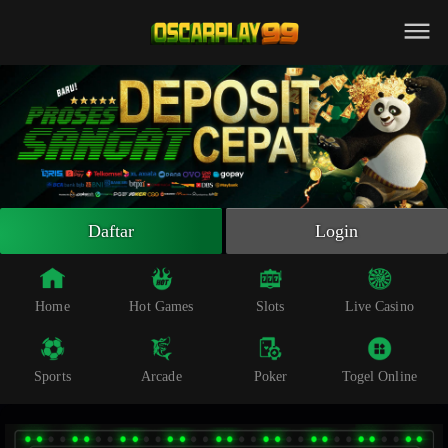
Beranda
Slot Online
Live Casino
Sportsbook
Arcade
Togel Online
Daftar
Login
Poker
Whatsapp
Home
Hot Games
Slots
Live Casino
Telegram
Sports
Arcade
Poker
Togel Online
Livechat