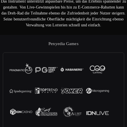
Das Instrument unterstützt anpassbare Preise, um das Erlebnis spannender zu
gestalten. Von Live-Gewinnspielen bis hin zu E-Commerce-Rabatten kann
das Dreh-Rad die Teilnahme ebenso die Zufriedenheit jeder Nutzer steigern.
Seine benutzerfreundliche Oberfläche mächtigkeit die Einrichtung ebenso
Verwaltung von Lotterien schnell und einfach.
Penyedia Games