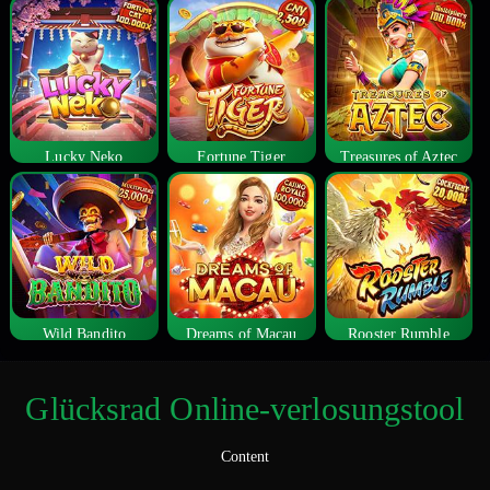
Lucky Neko
Fortune Tiger
Treasures of Aztec
Wild Bandito
Dreams of Macau
Rooster Rumble
Glücksrad Online-verlosungstool
Content