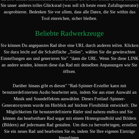
Sie unser anderes tolles Glücksrad (was soll ich heute essen Zufallsgenerator)
ausprobieren. Bedenken Sie vor allem, dass alle Daten, die Sie within das
Tool einreichen, sicher bleiben.
Beliebte Radwerkzeuge
Sie können Du angepasstes Rad über eine URL durch anderen teilen. Klicken
Sie dazu leicht auf die Schaltfläche „Teilen“, wählen Sie die gewünschten
Einstellungen aus und generieren Sie” “dann die URL. Wenn Sie diese LINK
an andere senden, können diese das Rad mit denselben Anpassungen wie Sie
öffnen.
Darüber hinaus gibt es diesen” “Rad-Spinner-Ersteller kann mit
benutzerdefiniertem Audio bearbeitet sein, indem Sie aus einer Auswahl an
Musik und Soundeffekten auswählen. Dieses Freilauf-Spinner-
Generatorsystem wurde im Hinblick auf höchste Flexibilität entwickelt. Die
Möglichkeiten für benutzerdefinierte Räder sind nahezu endlos und Sie
können das bearbeitbare Rad sogar mit einem Hintergrundbild und Bildern
(Bildern) auf jedermann Rad gestalten. Um dies zu hervorbringen, erstellen
Sie ein neues Rad und bearbeiten Sie es, indem Sie Ihre eigenen Einträge
hinzufügen.