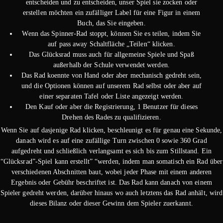
entscheiden und zu entscheiden, unser Spiel sie zocken oder
erstellen möchten ein zufälliger Label für eine Figur in einem
Buch, das Sie eingeben.
Wenn das Spinner-Rad stoppt, können Sie es teilen, indem Sie
auf pass away Schaltfläche „Teilen“ klicken.
Das Glücksrad muss auch für allgemeine Spiele und Spaß
außerhalb der Schule verwendet werden.
Das Rad koennte von Hand oder aber mechanisch gedreht sein,
und die Optionen können auf unserem Rad selbst oder aber auf
einer separaten Tafel oder Liste angezeigt werden.
Den Kauf oder aber die Registrierung, 1 Benutzer für dieses
Drehen des Rades zu qualifizieren.
Wenn Sie auf dasjenige Rad klicken, beschleunigt es für genau eine Sekunde,
danach wird es auf eine zufällige Turn zwischen 0 sowie 360 Grad
aufgedreht und schließlich verlangsamt es sich bis zum Stillstand. Ein
“Glücksrad”-Spiel kann erstellt” “werden, indem man somatisch ein Rad über
verschiedenen Abschnitten baut, wobei jeder Phase mit einem anderen
Ergebnis oder Gebühr beschriftet ist. Das Rad kann danach von einem
Spieler gedreht werden, darüber hinaus wo auch letztens das Rad anhält, wird
dieses Bilanz oder dieser Gewinn dem Spieler zuerkannt.