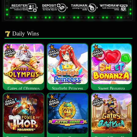
Daily Wins
Gates of Olympus
Starlight Princess
Sweet Bonanza