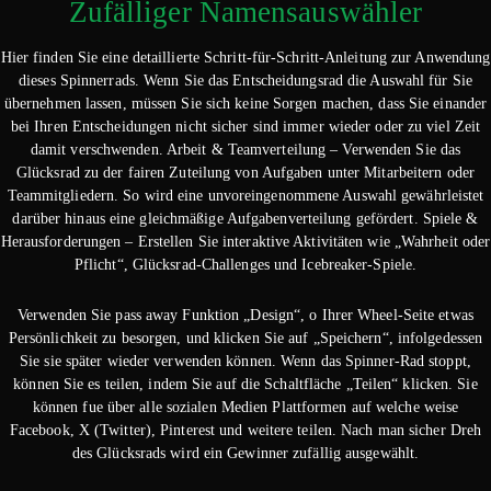
Zufälliger Namensauswähler
Hier finden Sie eine detaillierte Schritt-für-Schritt-Anleitung zur Anwendung
dieses Spinnerrads. Wenn Sie das Entscheidungsrad die Auswahl für Sie
übernehmen lassen, müssen Sie sich keine Sorgen machen, dass Sie einander
bei Ihren Entscheidungen nicht sicher sind immer wieder oder zu viel Zeit
damit verschwenden. Arbeit & Teamverteilung – Verwenden Sie das
Glücksrad zu der fairen Zuteilung von Aufgaben unter Mitarbeitern oder
Teammitgliedern. So wird eine unvoreingenommene Auswahl gewährleistet
darüber hinaus eine gleichmäßige Aufgabenverteilung gefördert. Spiele &
Herausforderungen – Erstellen Sie interaktive Aktivitäten wie „Wahrheit oder
Pflicht“, Glücksrad-Challenges und Icebreaker-Spiele.
Verwenden Sie pass away Funktion „Design“, o Ihrer Wheel-Seite etwas
Persönlichkeit zu besorgen, und klicken Sie auf „Speichern“, infolgedessen
Sie sie später wieder verwenden können. Wenn das Spinner-Rad stoppt,
können Sie es teilen, indem Sie auf die Schaltfläche „Teilen“ klicken. Sie
können fue über alle sozialen Medien Plattformen auf welche weise
Facebook, X (Twitter), Pinterest und weitere teilen. Nach man sicher Dreh
des Glücksrads wird ein Gewinner zufällig ausgewählt.