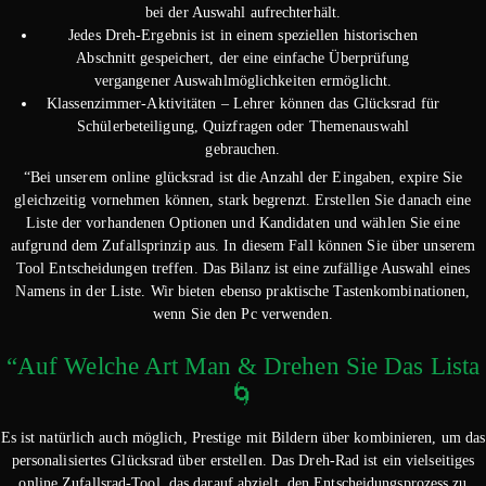
bei der Auswahl aufrechterhält.
Jedes Dreh-Ergebnis ist in einem speziellen historischen
Abschnitt gespeichert, der eine einfache Überprüfung
vergangener Auswahlmöglichkeiten ermöglicht.
Klassenzimmer-Aktivitäten – Lehrer können das Glücksrad für
Schülerbeteiligung, Quizfragen oder Themenauswahl
gebrauchen.
“Bei unserem online glücksrad ist die Anzahl der Eingaben, expire Sie
gleichzeitig vornehmen können, stark begrenzt. Erstellen Sie danach eine
Liste der vorhandenen Optionen und Kandidaten und wählen Sie eine
aufgrund dem Zufallsprinzip aus. In diesem Fall können Sie über unserem
Tool Entscheidungen treffen. Das Bilanz ist eine zufällige Auswahl eines
Namens in der Liste. Wir bieten ebenso praktische Tastenkombinationen,
wenn Sie den Pc verwenden.
“Auf Welche Art Man & Drehen Sie Das Lista
🌀
Es ist natürlich auch möglich, Prestige mit Bildern über kombinieren, um das
personalisiertes Glücksrad über erstellen. Das Dreh-Rad ist ein vielseitiges
online Zufallsrad-Tool, das darauf abzielt, den Entscheidungsprozess zu