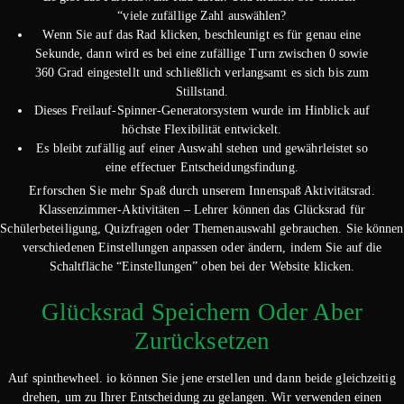
“viele zufällige Zahl auswählen?
Wenn Sie auf das Rad klicken, beschleunigt es für genau eine
Sekunde, dann wird es bei eine zufällige Turn zwischen 0 sowie
360 Grad eingestellt und schließlich verlangsamt es sich bis zum
Stillstand.
Dieses Freilauf-Spinner-Generatorsystem wurde im Hinblick auf
höchste Flexibilität entwickelt.
Es bleibt zufällig auf einer Auswahl stehen und gewährleistet so
eine effectuer Entscheidungsfindung.
Erforschen Sie mehr Spaß durch unserem Innenspaß Aktivitätsrad.
Klassenzimmer-Aktivitäten – Lehrer können das Glücksrad für
Schülerbeteiligung, Quizfragen oder Themenauswahl gebrauchen. Sie können
verschiedenen Einstellungen anpassen oder ändern, indem Sie auf die
Schaltfläche “Einstellungen” oben bei der Website klicken.
Glücksrad Speichern Oder Aber
Zurücksetzen
Auf spinthewheel. io können Sie jene erstellen und dann beide gleichzeitig
drehen, um zu Ihrer Entscheidung zu gelangen. Wir verwenden einen