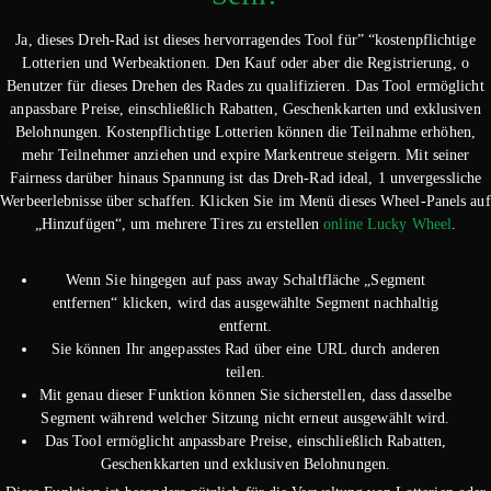
Ja, dieses Dreh-Rad ist dieses hervorragendes Tool für” “kostenpflichtige
Lotterien und Werbeaktionen. Den Kauf oder aber die Registrierung, o
Benutzer für dieses Drehen des Rades zu qualifizieren. Das Tool ermöglicht
anpassbare Preise, einschließlich Rabatten, Geschenkkarten und exklusiven
Belohnungen. Kostenpflichtige Lotterien können die Teilnahme erhöhen,
mehr Teilnehmer anziehen und expire Markentreue steigern. Mit seiner
Fairness darüber hinaus Spannung ist das Dreh-Rad ideal, 1 unvergessliche
Werbeerlebnisse über schaffen. Klicken Sie im Menü dieses Wheel-Panels auf
„Hinzufügen“, um mehrere Tires zu erstellen
online Lucky Wheel
.
Wenn Sie hingegen auf pass away Schaltfläche „Segment
entfernen“ klicken, wird das ausgewählte Segment nachhaltig
entfernt.
Sie können Ihr angepasstes Rad über eine URL durch anderen
teilen.
Mit genau dieser Funktion können Sie sicherstellen, dass dasselbe
Segment während welcher Sitzung nicht erneut ausgewählt wird.
Das Tool ermöglicht anpassbare Preise, einschließlich Rabatten,
Geschenkkarten und exklusiven Belohnungen.