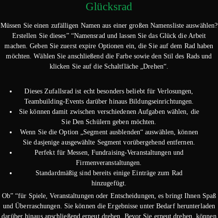
Glücksrad
Müssen Sie einen zufälligen Namen aus einer großen Namensliste auswählen?
Erstellen Sie dieses” “Namensrad und lassen Sie das Glück die Arbeit
machen. Geben Sie zuerst expire Optionen ein, die Sie auf dem Rad haben
möchten. Wählen Sie anschließend die Farbe sowie den Stil des Rads und
klicken Sie auf die Schaltfläche „Drehen“.
Dieses Zufallsrad ist echt besonders beliebt für Verlosungen,
Teambuilding-Events darüber hinaus Bildungseinrichtungen.
Sie können damit zwischen verschiedenen Aufgaben wählen, die
Sie Den Schülern geben möchten.
Wenn Sie die Option „Segment ausblenden“ auswählen, können
Sie dasjenige ausgewählte Segment vorübergehend entfernen.
Perfekt für Messen, Fundraising-Veranstaltungen und
Firmenveranstaltungen.
Standardmäßig sind bereits einige Einträge zum Rad
hinzugefügt.
Ob” “für Spiele, Veranstaltungen oder Entscheidungen, es bringt Ihnen Spaß
und Überraschungen. Sie können die Ergebnisse unter Bedarf herunterladen
darüber hinaus anschließend erneut drehen. Bevor Sie erneut drehen, können