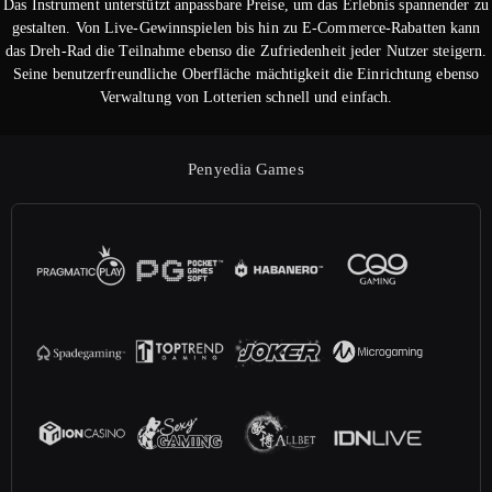
Das Instrument unterstützt anpassbare Preise, um das Erlebnis spannender zu
gestalten. Von Live-Gewinnspielen bis hin zu E-Commerce-Rabatten kann
das Dreh-Rad die Teilnahme ebenso die Zufriedenheit jeder Nutzer steigern.
Seine benutzerfreundliche Oberfläche mächtigkeit die Einrichtung ebenso
Verwaltung von Lotterien schnell und einfach.
Penyedia Games