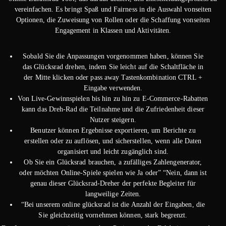
vereinfachen. Es bringt Spaß und Fairness in die Auswahl vonseiten
Optionen, die Zuweisung von Rollen oder die Schaffung vonseiten
Engagement in Klassen und Aktivitäten.
Sobald Sie die Anpassungen vorgenommen haben, können Sie
das Glücksrad drehen, indem Sie leicht auf die Schaltfläche in
der Mitte klicken oder pass away Tastenkombination CTRL +
Eingabe verwenden.
Von Live-Gewinnspielen bis hin zu hin zu E-Commerce-Rabatten
kann das Dreh-Rad die Teilnahme und die Zufriedenheit dieser
Nutzer steigern.
Benutzer können Ergebnisse exportieren, um Berichte zu
erstellen oder zu auflösen, und sicherstellen, wenn alle Daten
organisiert und leicht zugänglich sind.
Ob Sie ein Glücksrad brauchen, a zufälliges Zahlengenerator,
oder möchten Online-Spiele spielen wie Ja oder” “Nein, dann ist
genau dieser Glücksrad-Dreher der perfekte Begleiter für
langweilige Zeiten.
“Bei unserem online glücksrad ist die Anzahl der Eingaben, die
Sie gleichzeitig vornehmen können, stark begrenzt.