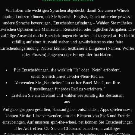
Wir haben alle wichtigen Sprachen abgedeckt, damit Sie unsere Wheels
optimal nutzen können, ob Sie Spanish, English, Dutch oder eine gewisse
andere Sprache bevorzugen. Entscheidungsfindung – Wählen Sie mühelos
zwischen Optionen wie Mahlzeiten, Reisezielen oder täglichen Aufgaben. Die
zufällige Auswahl macht Entscheidungen einfacher und targeted at. Es bleibt
zufällig auf einer Auswahl stehen und gewährleistet so eine faire
Entscheidungsfindung. Nutzer können textbasierte Eingaben (Namen, Wörter
oder Phrasen) eingeben oder Fotografier hochladen.
Für Entscheidungen, die wirklich “Ja” oder “Nein” erfordern,
sehen Sie sich unser Ja-oder-Nein-Rad an.
Verwenden Sie „Bearbeiten“ im or her Panel-Menü, um Ihre
Einstellungen für jedes Rad zu verfeinern.”
Erstellen Sie ein Drehrad und wählen Sie zufällig das Restaurant
aus.
Aufgabengruppen gestalten, Hausaufgaben entscheiden, Apps spielen usw.,
können Sie das Lista verwenden, um ein Element von Spaß und Freude
einzubringen. Auf unserem spin-the-wheel. net können Sie Entscheidungen
aller Art treffen. Ob Sie ein Glücksrad brauchen, a zufälliges
Zahlengenerator, oder möchten Online-Spiele spielen wie Ja oder” “Nein,