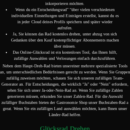
inkorporieren möchten.
Wenn du ein Entscheidungsrad” “über vielen verschiedenen
individuellen Einstellungen und Einträgen erstellst, kannst du es
in jeder Cloud deines Profils speichern und später wieder
aufrufen.
Ja, Sie können das Rad kostenlos drehen, unter abzug von sich
Gedanken über den Kauf kostenpflichtiger Abonnements machen
über müssen.
Das Online-Glücksrad ist ein kostenloses Tool, das Ihnen hilft,
zufällige Auswahlen und Verlosungen einfach durchzuführen.
Neben dem Haupt-Dreh-Rad bieten unsereiner mehrere spezialisierte Tools
an, um unterschiedlichen Bedürfnissen gerecht zu werden. Wenn Sie Gruppen
zufällig zuweisen möchten, schauen Sie sich unseren zufälligen Team-
Generator an. Für Entscheidungen, die wirklich “Ja” oder “Nein” erfordern,
sehen Sie sich unser Ja-oder-Nein-Rad an. Wenn Sie zufällige Zahlen
generieren müssen, erkunden Sie unser Zahlen-Rad. Für die Auswahl
zufälliger Buchstaben bieten der Gastronomie Shop unser Buchstaben-Rad a
great. Wenn Sie ein zufälliges Land auswählen möchten, kann Ihnen unser
Länder-Rad helfen.
Glücksrad Drehen