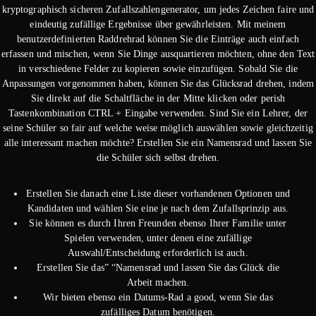
kryptographisch sicheren Zufallszahlengenerator, um jedes Zeichen faire und
eindeutig zufällige Ergebnisse über gewährleisten. Mit meinem
benutzerdefinierten Raddrehrad können Sie die Einträge auch einfach
erfassen und mischen, wenn Sie Dinge ausquartieren möchten, ohne den Text
in verschiedene Felder zu kopieren sowie einzufügen. Sobald Sie die
Anpassungen vorgenommen haben, können Sie das Glücksrad drehen, indem
Sie direkt auf die Schaltfläche in der Mitte klicken oder perish
Tastenkombination CTRL + Eingabe verwenden. Sind Sie ein Lehrer, der
seine Schüler so fair auf welche weise möglich auswählen sowie gleichzeitig
alle interessant machen möchte? Erstellen Sie ein Namensrad und lassen Sie
die Schüler sich selbst drehen.
Erstellen Sie danach eine Liste dieser vorhandenen Optionen und
Kandidaten und wählen Sie eine je nach dem Zufallsprinzip aus.
Sie können es durch Ihren Freunden ebenso Ihrer Familie unter
Spielen verwenden, unter denen eine zufällige
Auswahl/Entscheidung erforderlich ist auch.
Erstellen Sie das” “Namensrad und lassen Sie das Glück die
Arbeit machen.
Wir bieten ebenso ein Datums-Rad a good, wenn Sie das
zufälliges Datum benötigen.