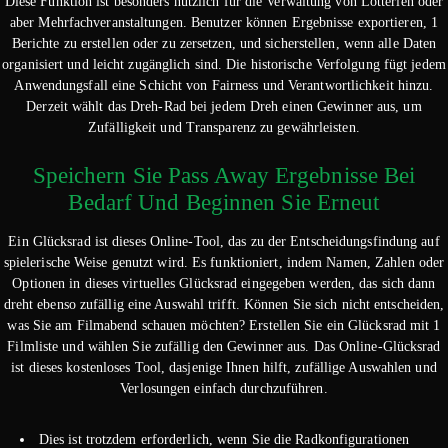
Diese Funktion ist besonders nützlich für die Verwaltung von Lotterien oder
aber Mehrfachveranstaltungen. Benutzer können Ergebnisse exportieren, 1
Berichte zu erstellen oder zu zersetzen, und sicherstellen, wenn alle Daten
organisiert und leicht zugänglich sind. Die historische Verfolgung fügt jedem
Anwendungsfall eine Schicht von Fairness und Verantwortlichkeit hinzu.
Derzeit wählt das Dreh-Rad bei jedem Dreh einen Gewinner aus, um
Zufälligkeit und Transparenz zu gewährleisten.
Speichern Sie Pass Away Ergebnisse Bei
Bedarf Und Beginnen Sie Erneut
Ein Glücksrad ist dieses Online-Tool, das zu der Entscheidungsfindung auf
spielerische Weise genutzt wird. Es funktioniert, indem Namen, Zahlen oder
Optionen in dieses virtuelles Glücksrad eingegeben werden, das sich dann
dreht ebenso zufällig eine Auswahl trifft. Können Sie sich nicht entscheiden,
was Sie am Filmabend schauen möchten? Erstellen Sie ein Glücksrad mit 1
Filmliste und wählen Sie zufällig den Gewinner aus. Das Online-Glücksrad
ist dieses kostenloses Tool, dasjenige Ihnen hilft, zufällige Auswahlen und
Verlosungen einfach durchzuführen.
Dies ist trotzdem erforderlich, wenn Sie die Radkonfigurationen